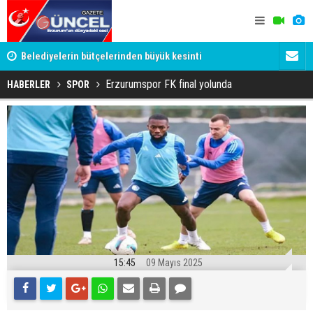
YU
Belediyelerin bütçelerinden büyük kesinti
Palandöken
Erzurumspor FK final yolunda
HABERLER
SPOR
15:45
09 Mayıs 2025