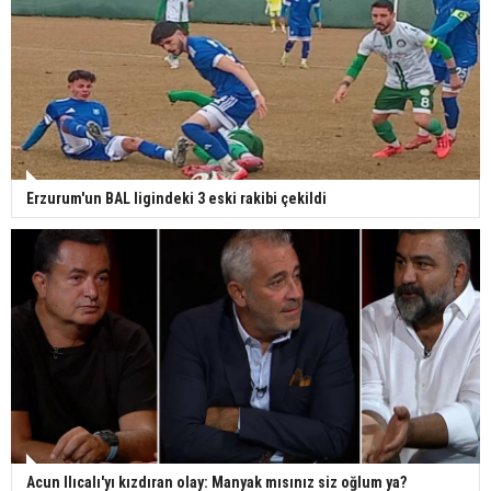
Erzurum'un BAL ligindeki 3 eski rakibi çekildi
Acun Ilıcalı'yı kızdıran olay: Manyak mısınız siz oğlum ya?