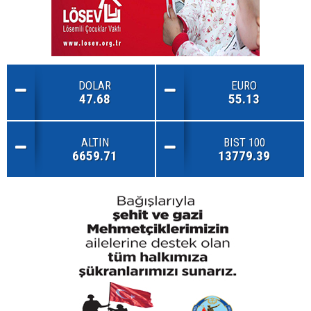
DOLAR
EURO
47.68
55.13
ALTIN
BIST 100
6659.71
13779.39