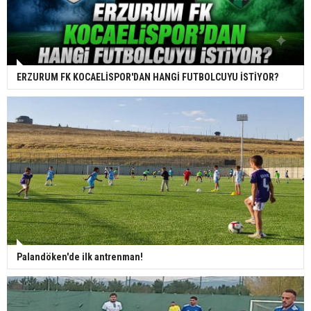
ERZURUM FK KOCAELİSPOR'DAN HANGİ FUTBOLCUYU İSTİYOR?
Palandöken'de ilk antrenman!