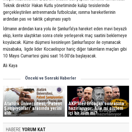
Teknik direktör Hakan Kutlu yönetiminde kulüp tesislerinde
gerçekleştirilen antrenmanda futbolcular, ısınma hareketlerinin
ardından pas ve taktik çalışması yaptı
İdmanın ardından kara yolu ile Şanlıurfa’ya hareket eden mavi beyazlı
ekip, kente ulaştıktan sonra otele yerleşerek maç saatini beklemeye
koyulacak. Küme düşmesi kesinleşen Şanlıurfaspor ile oynanacak
müsabaka, ligde lider Kocaelispor hariç diğer takımların maçları gibi
10 Mayıs Cumartesi günü saat 16.00’da başlayacak.
Ali Kaya
Önceki ve Sonraki Haberler
Atatürk Üniversitesi, 'Patent
AKP'liler Erdoğan sonrasına
Şampiyonları' arasında yerini
hazırlanıyor: Aile mi sistem
aldı
içi bir isim mi?
HABERE
YORUM KAT