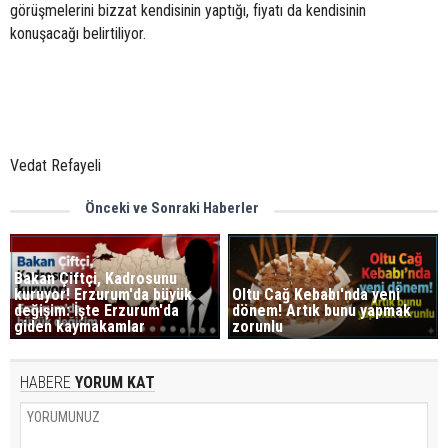
görüşmelerini bizzat kendisinin yaptığı, fiyatı da kendisinin
konuşacağı belirtiliyor.
Vedat Refayeli
Önceki ve Sonraki Haberler
Bakan Çiftçi, Kadrosunu
kuruyor! Erzurum'da büyük
Oltu Cağ Kebabı'nda yeni
değişim: İşte Erzurum'da
dönem! Artık bunu yapmak
giden kaymakamlar
zorunlu
HABERE
YORUM KAT