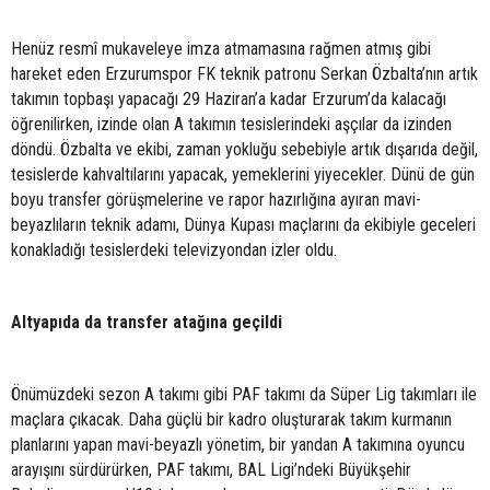
Henüz resmî mukaveleye imza atmamasına rağmen atmış gibi
hareket eden Erzurumspor FK teknik patronu Serkan Özbalta’nın artık
takımın topbaşı yapacağı 29 Haziran’a kadar Erzurum’da kalacağı
öğrenilirken, izinde olan A takımın tesislerindeki aşçılar da izinden
döndü. Özbalta ve ekibi, zaman yokluğu sebebiyle artık dışarıda değil,
tesislerde kahvaltılarını yapacak, yemeklerini yiyecekler. Dünü de gün
boyu transfer görüşmelerine ve rapor hazırlığına ayıran mavi-
beyazlıların teknik adamı, Dünya Kupası maçlarını da ekibiyle geceleri
konakladığı tesislerdeki televizyondan izler oldu.
Altyapıda da transfer atağına geçildi
Önümüzdeki sezon A takımı gibi PAF takımı da Süper Lig takımları ile
maçlara çıkacak. Daha güçlü bir kadro oluşturarak takım kurmanın
planlarını yapan mavi-beyazlı yönetim, bir yandan A takımına oyuncu
arayışını sürdürürken, PAF takımı, BAL Ligi’ndeki Büyükşehir