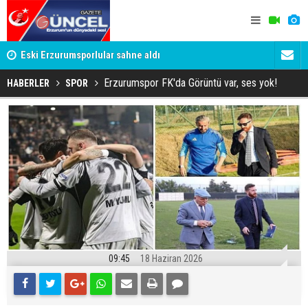
su
Eski Erzurumsporlular sahne aldı
Erzurumspor
Erzurumspor FK'da Görüntü var, ses yok!
HABERLER
SPOR
09:45
18 Haziran 2026