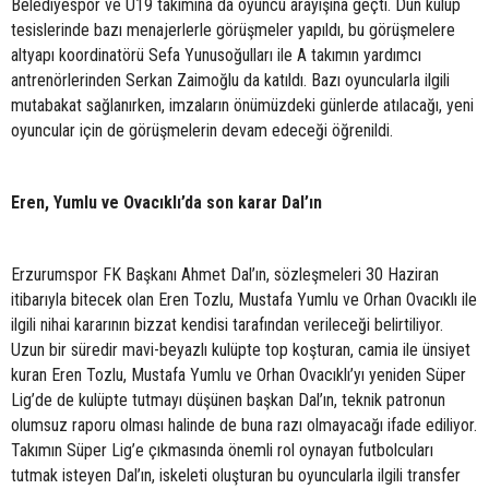
Belediyespor ve U19 takımına da oyuncu arayışına geçti. Dün kulüp
tesislerinde bazı menajerlerle görüşmeler yapıldı, bu görüşmelere
altyapı koordinatörü Sefa Yunusoğulları ile A takımın yardımcı
antrenörlerinden Serkan Zaimoğlu da katıldı. Bazı oyuncularla ilgili
mutabakat sağlanırken, imzaların önümüzdeki günlerde atılacağı, yeni
oyuncular için de görüşmelerin devam edeceği öğrenildi.
Eren, Yumlu ve Ovacıklı’da son karar Dal’ın
Erzurumspor FK Başkanı Ahmet Dal’ın, sözleşmeleri 30 Haziran
itibarıyla bitecek olan Eren Tozlu, Mustafa Yumlu ve Orhan Ovacıklı ile
ilgili nihai kararının bizzat kendisi tarafından verileceği belirtiliyor.
Uzun bir süredir mavi-beyazlı kulüpte top koşturan, camia ile ünsiyet
kuran Eren Tozlu, Mustafa Yumlu ve Orhan Ovacıklı’yı yeniden Süper
Lig’de de kulüpte tutmayı düşünen başkan Dal’ın, teknik patronun
olumsuz raporu olması halinde de buna razı olmayacağı ifade ediliyor.
Takımın Süper Lig’e çıkmasında önemli rol oynayan futbolcuları
tutmak isteyen Dal’ın, iskeleti oluşturan bu oyuncularla ilgili transfer