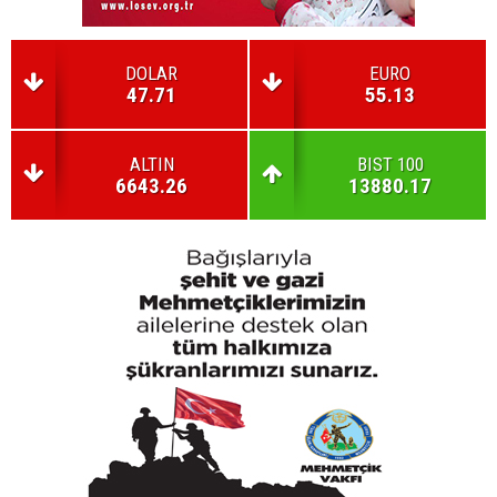
DOLAR
EURO
47.71
55.13
ALTIN
BIST 100
6643.26
13880.17