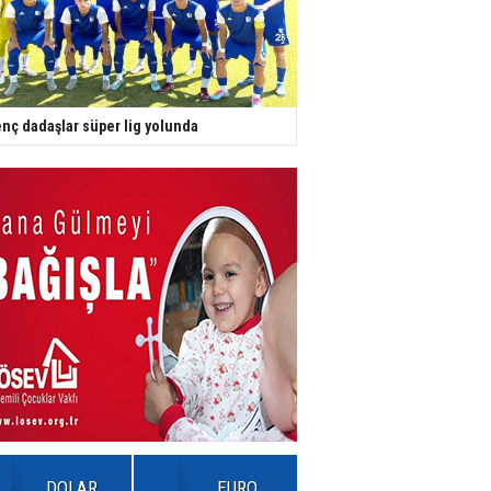
nç dadaşlar süper lig yolunda
DOLAR
EURO