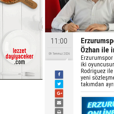
Erzurumspo
11:00
Özhan ile i
09 Temmuz 2026
Erzurumspor F
iki oyuncusun
Rodriguez ile
yeni sözleşme
takımdan ayrı