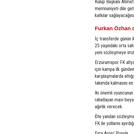
Kulüp Başkanı Ahmet 
memnuniyeti dile get
katkılar sağlayacağına
Furkan Özhan d
İç transferde günün 
25 yaşındaki orta sa
yeni sözleşmeye imza
Erzurumspor FK altyap
için kampa ilk günden 
karşılaşmalarda attığı
takımda kalmasını en 
İki önemli oyuncunun
rahatlayan mavi-beyaz
ağırlık verecek.
Öte yandan sözleşmes
FK ile yollarını ayırdığ
Esra Arpa/ Pusula