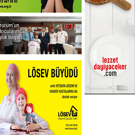
zurum'un
Amar süper
docularından
ligi seviyor!
yük başarı