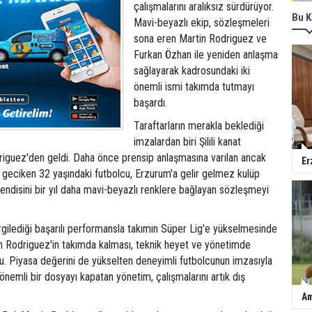
çalışmalarını aralıksız sürdürüyor.
Bu K
Mavi-beyazlı ekip, sözleşmeleri
sona eren Martin Rodriguez ve
Furkan Özhan ile yeniden anlaşma
sağlayarak kadrosundaki iki
önemli ismi takımda tutmayı
başardı.
Taraftarların merakla beklediği
imzalardan biri Şilili kanat
iguez'den geldi. Daha önce prensip anlaşmasına varılan ancak
Er
ü geciken 32 yaşındaki futbolcu, Erzurum'a gelir gelmez kulüp
endisini bir yıl daha mavi-beyazlı renklere bağlayan sözleşmeyi
gilediği başarılı performansla takımın Süper Lig'e yükselmesinde
an Rodriguez'in takımda kalması, teknik heyet ve yönetimde
. Piyasa değerini de yükselten deneyimli futbolcunun imzasıyla
 önemli bir dosyayı kapatan yönetim, çalışmalarını artık dış
Am