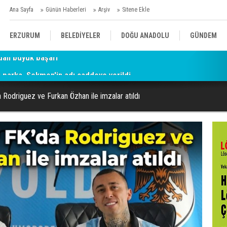
Ana Sayfa
Günün Haberleri
Arşiv
Sitene Ekle
ERZURUM
BELEDİYELER
DOĞU ANADOLU
GÜNDEM
parka, Sekmen'in adı caddeye verildi
SİYASET
AFAD/ SAVAŞ
SPOR
Rodriguez ve Furkan Özhan ile imzalar atıldı
KÜLTÜR/SANAT//MAĞAZİN
BODRUM