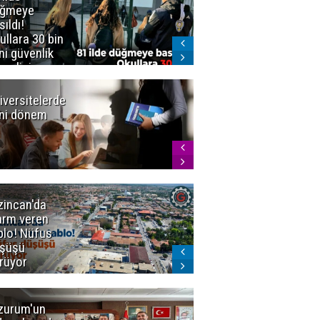
üğmeye
Kürekle
sıldı!
işlenen
ullara 30 bin
vahşette karar
ni güvenlik
kesinleşti!
revlisi
Yargıtay
cezaları onadı
iversitelerde
Başkan
ni dönem
Sekmen'den
Tercih
Döneminde
Erzurum
Vurgusu
zincan'da
Meteoroloji
arm veren
uyardı!
blo! Nüfus
Doğu'ya yaz
şüşü
gelmeyecek
rüyor
zurum'un
Amar süper