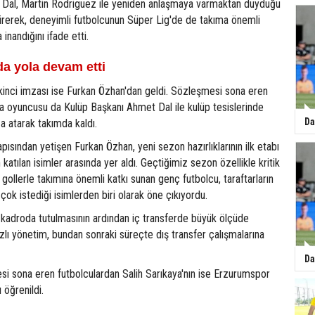
Dal, Martin Rodriguez ile yeniden anlaşmaya varmaktan duyduğu
irerek, deneyimli futbolcunun Süper Lig'de de takıma önemli
 inandığını ifade etti.
a yola devam etti
ikinci imzası ise Furkan Özhan'dan geldi. Sözleşmesi sona eren
ha oyuncusu da Kulüp Başkanı Ahmet Dal ile kulüp tesislerinde
Da
 atarak takımda kaldı.
ısından yetişen Furkan Özhan, yeni sezon hazırlıklarının ilk etabı
katılan isimler arasında yer aldı. Geçtiğimiz sezon özellikle kritik
 gollerle takımına önemli katkı sunan genç futbolcu, taraftarların
çok istediği isimlerden biri olarak öne çıkıyordu.
 kadroda tutulmasının ardından iç transferde büyük ölçüde
lı yönetim, bundan sonraki süreçte dış transfer çalışmalarına
Da
i sona eren futbolculardan Salih Sarıkaya'nın ise Erzurumspor
ı öğrenildi.