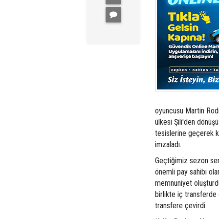
oyuncusu Martin Rodr
ülkesi Şili'den dönüş
tesislerine geçerek k
imzaladı.
Geçtiğimiz sezon ser
önemli pay sahibi ol
memnuniyet oluşturdu
birlikte iç transferde
transfere çevirdi.