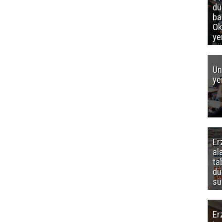
d
ba
Ok
ye
gö
Ün
ye
Er
al
ta
dü
sü
Er