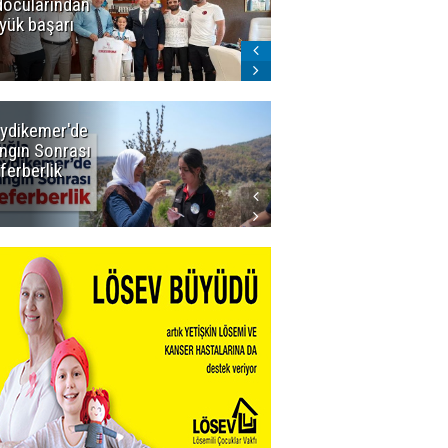
docularından
ligi seviyor!
yük başarı
ydikemer'de
Muğla
ngın Sonrası
Büyükşehir
ferberlik
Tüm
İmkânlarıyla
Yangın
Sahasında