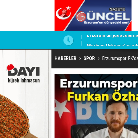
Merhum Uykusuz'un adı 
HABERLER
SPOR
Erzurumspor FK'da 