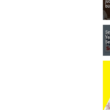
ju
bü
Se
Ya
Se