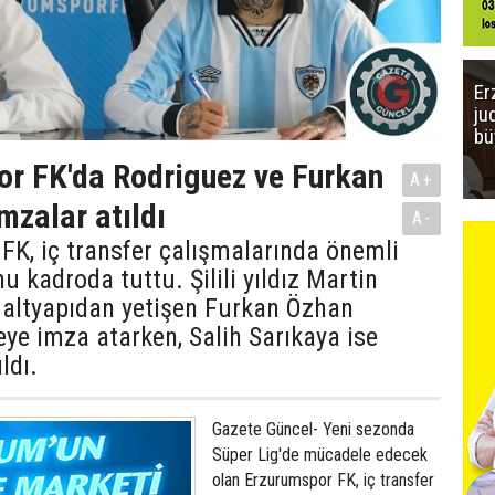
Er
ju
bü
r FK'da Rodriguez ve Furkan
A+
mzalar atıldı
A-
K, iç transfer çalışmalarında önemli
u kadroda tuttu. Şilili yıldız Martin
 altyapıdan yetişen Furkan Özhan
ye imza atarken, Salih Sarıkaya ise
ldı.
Gazete Güncel- Yeni sezonda
Süper Lig'de mücadele edecek
olan Erzurumspor FK, iç transfer