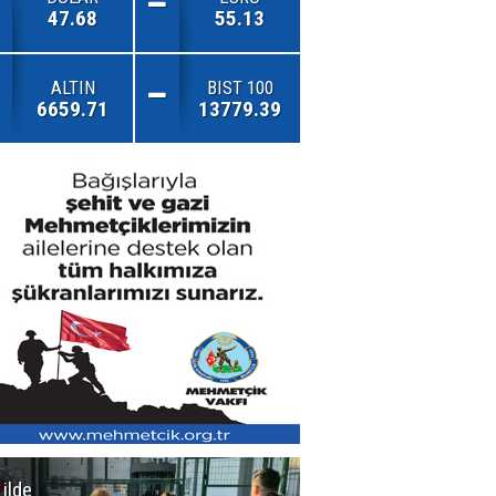
47.68
55.13
ALTIN
BIST 100
6659.71
13779.39
 ilde
Erzurum'da