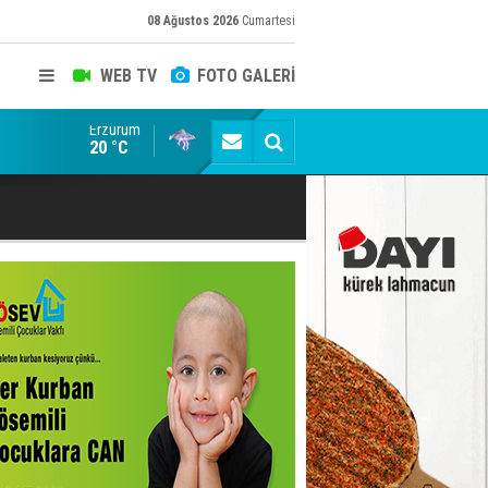
08 Ağustos 2026
Cumartesi
WEB TV
FOTO GALERİ
Erzurum
Konuşanlar'a katıldı, söyledikleri başına iş açtı! Göza
20 °C