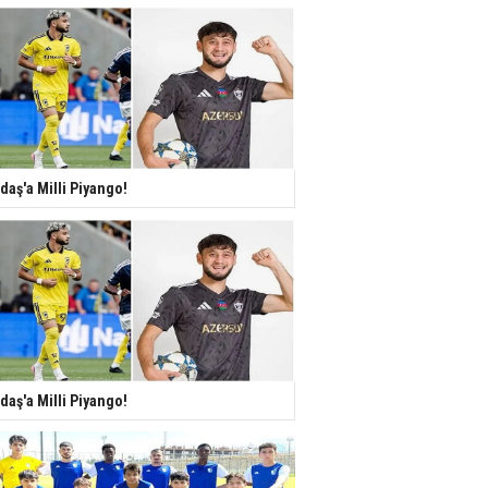
daş'a Milli Piyango!
daş'a Milli Piyango!