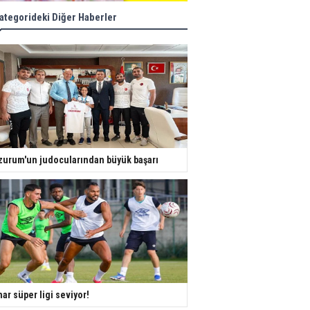
ategorideki Diğer Haberler
zurum'un judocularından büyük başarı
ar süper ligi seviyor!