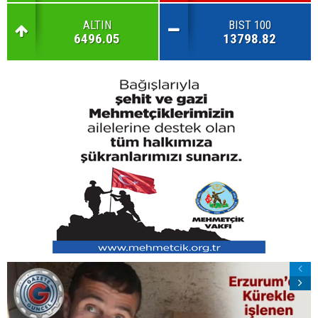
ALTIN
BIST 100
6496.05
13798.82