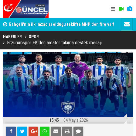
Bahçeli'nin ilk imzacısı olduğu teklifte MHP'den fire var!
Siyaset-Se
İşte imzalamayan o isim
Altınok ve K
HABERLER
SPOR
Erzurumspor FK'den amatör takıma destek mesajı
15:45
04 Mayıs 2026