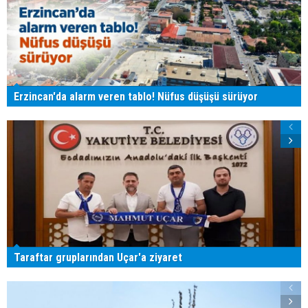
Erzincan'da alarm veren tablo! Nüfus düşüşü sürüyor
Taraftar gruplarından Uçar'a ziyaret