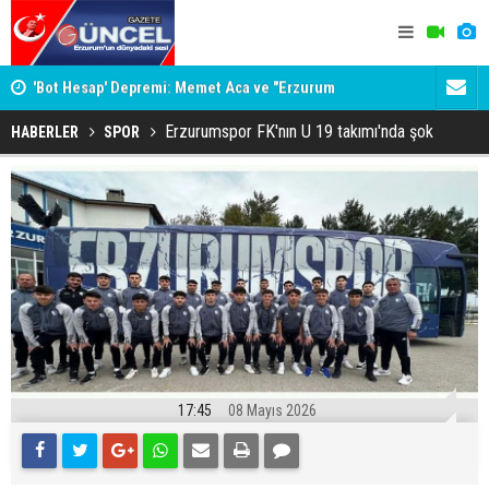
Mİ
'Bot Hesap' Depremi: Memet Aca ve "Erzurum
Bala İkra'y
Cumhuriyeti" İddiaları Gündemde
Erzurumspor FK'nın U 19 takımı'nda şok
HABERLER
SPOR
17:45
08 Mayıs 2026