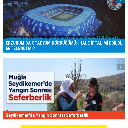
ERZURUM’DA STADYUM KÖRDÜĞÜMÜ: İHALE İPTAL Mİ EDİLDİ,
ERTELENDİ Mİ?
Seydikemer'de Yangın Sonrası Seferberlik