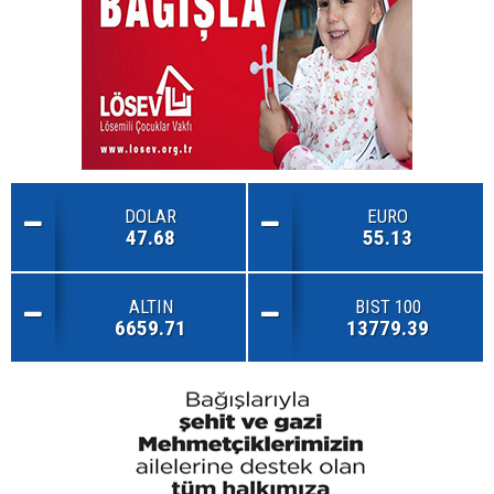
DOLAR
EURO
47.68
55.13
ALTIN
BIST 100
6659.71
13779.39