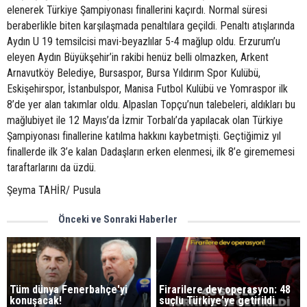
elenerek Türkiye Şampiyonası finallerini kaçırdı. Normal süresi
beraberlikle biten karşılaşmada penaltılara geçildi. Penaltı atışlarında
Aydın U 19 temsilcisi mavi-beyazlılar 5-4 mağlup oldu. Erzurum’u
eleyen Aydın Büyükşehir’in rakibi henüz belli olmazken, Arkent
Arnavutköy Belediye, Bursaspor, Bursa Yıldırım Spor Kulübü,
Eskişehirspor, İstanbulspor, Manisa Futbol Kulübü ve Yomraspor ilk
8’de yer alan takımlar oldu. Alpaslan Topçu’nun talebeleri, aldıkları bu
mağlubiyet ile 12 Mayıs’da İzmir Torbalı’da yapılacak olan Türkiye
Şampiyonası finallerine katılma hakkını kaybetmişti. Geçtiğimiz yıl
finallerde ilk 3’e kalan Dadaşların erken elenmesi, ilk 8’e girememesi
taraftarlarını da üzdü.
Şeyma TAHİR/ Pusula
Önceki ve Sonraki Haberler
Tüm dünya Fenerbahçe'yi
Firarilere dev operasyon: 48
konuşacak!
suçlu Türkiye'ye getirildi