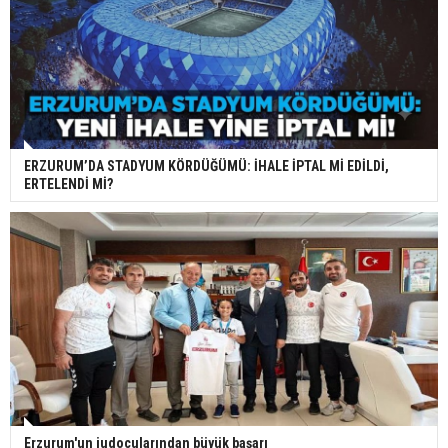
ERZURUM’DA STADYUM KÖRDÜĞÜMÜ: İHALE İPTAL Mİ EDİLDİ,
ERTELENDİ Mİ?
Erzurum'un judocularından büyük başarı