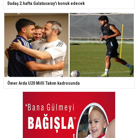
Dadaş 2.hafta Galatasaray'ı konuk edecek
Ömer Arda U20 Millî Takım kadrosunda