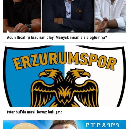
Acun Ilıcalı'yı kızdıran olay: Manyak mısınız siz oğlum ya?
İstanbul'da mavi-beyaz buluşma