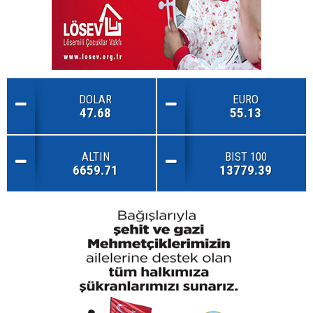
DOLAR
EURO
47.68
55.13
ALTIN
BIST 100
6659.71
13779.39