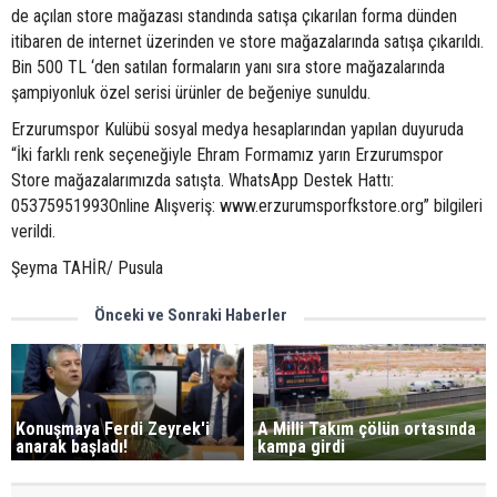
de açılan store mağazası standında satışa çıkarılan forma dünden
itibaren de internet üzerinden ve store mağazalarında satışa çıkarıldı.
Bin 500 TL ‘den satılan formaların yanı sıra store mağazalarında
şampiyonluk özel serisi ürünler de beğeniye sunuldu.
Erzurumspor Kulübü sosyal medya hesaplarından yapılan duyuruda
“İki farklı renk seçeneğiyle Ehram Formamız yarın Erzurumspor
Store mağazalarımızda satışta. WhatsApp Destek Hattı:
05375951993Online Alışveriş: www.erzurumsporfkstore.org” bilgileri
verildi.
Şeyma TAHİR/ Pusula
Önceki ve Sonraki Haberler
Konuşmaya Ferdi Zeyrek'i
A Milli Takım çölün ortasında
anarak başladı!
kampa girdi