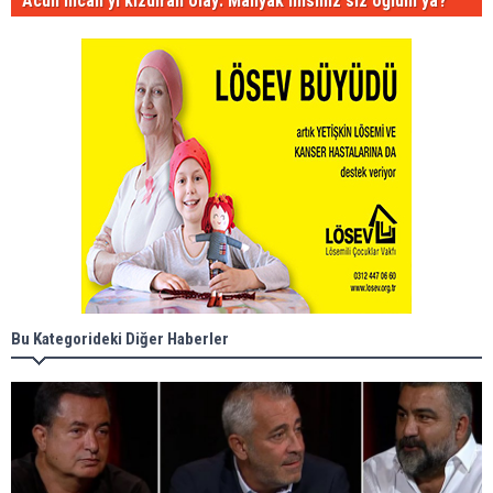
Acun Ilıcalı'yı kızdıran olay: Manyak mısınız siz oğlum ya?
Bu Kategorideki Diğer Haberler