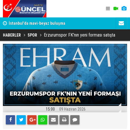
um
İstanbul'da mavi-beyaz buluşma
Erzurumspo
Erzurumspor FK'nın yeni forması satışta
HABERLER
SPOR
15:00
09 Haziran 2026