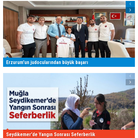
Erzurum'un judocularından büyük başarı
Seydikemer'de Yangın Sonrası Seferberlik