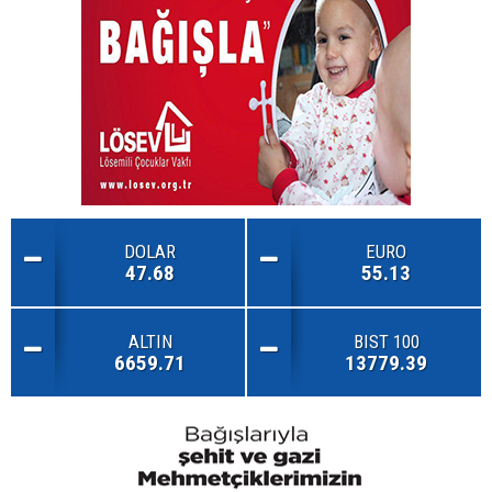
DOLAR
EURO
47.68
55.13
ALTIN
BIST 100
6659.71
13779.39