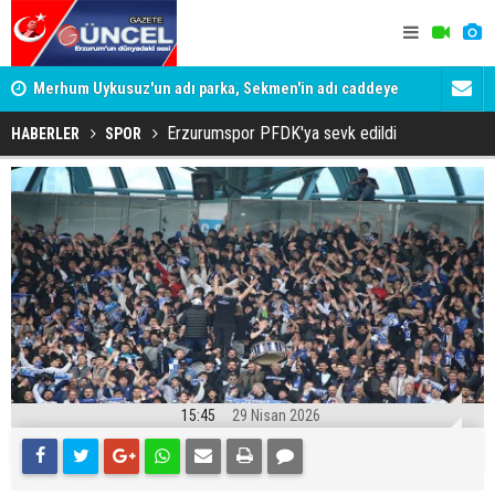
Merhum Uykusuz'un adı parka, Sekmen'in adı caddeye
Konuşanlar'
verildi
Gözaltına a
Erzurumspor PFDK'ya sevk edildi
HABERLER
SPOR
15:45
29 Nisan 2026