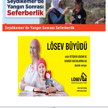
Seydikemer'de Yangın Sonrası Seferberlik