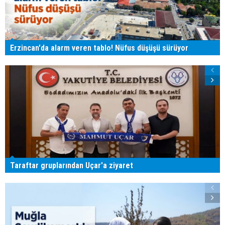
Erzincan'da alarm veren tablo! Nüfus düşüşü sürüyor
Taraftar gruplarından Uçar'a ziyaret