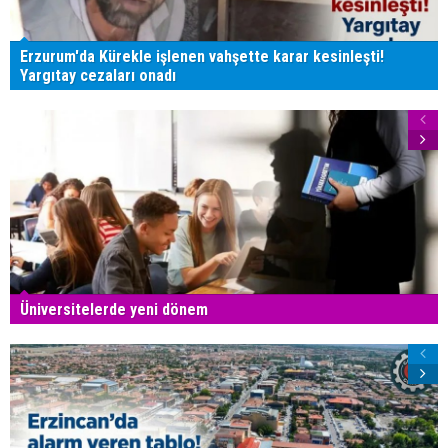
Erzurum'da Kürekle işlenen vahşette karar kesinleşti!
Yargıtay cezaları onadı
Üniversitelerde yeni dönem