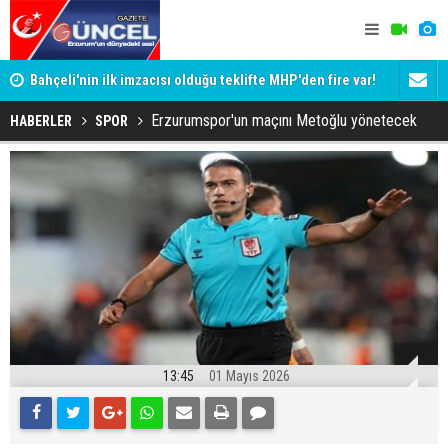
Bahçeli'nin ilk imzacısı olduğu teklifte MHP'den fire var!
Siyaset-Se
İşte imzalamayan o isim
Altınok ve K
Erzurumspor'un maçını Metoğlu yönetecek
HABERLER
SPOR
13:45
01 Mayıs 2026