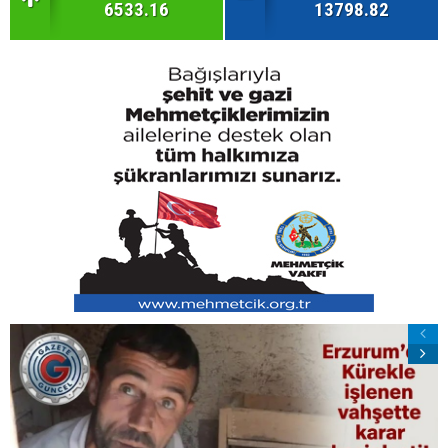
6533.16
13798.82