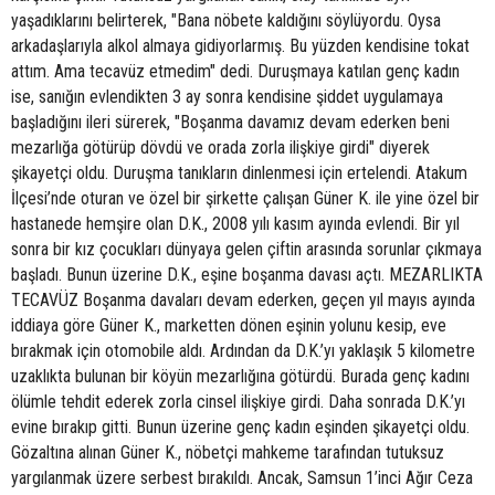
yaşadıklarını belirterek, "Bana nöbete kaldığını söylüyordu. Oysa
arkadaşlarıyla alkol almaya gidiyorlarmış. Bu yüzden kendisine tokat
attım. Ama tecavüz etmedim" dedi. Duruşmaya katılan genç kadın
ise, sanığın evlendikten 3 ay sonra kendisine şiddet uygulamaya
başladığını ileri sürerek, "Boşanma davamız devam ederken beni
mezarlığa götürüp dövdü ve orada zorla ilişkiye girdi" diyerek
şikayetçi oldu. Duruşma tanıkların dinlenmesi için ertelendi. Atakum
İlçesi’nde oturan ve özel bir şirkette çalışan Güner K. ile yine özel bir
hastanede hemşire olan D.K., 2008 yılı kasım ayında evlendi. Bir yıl
sonra bir kız çocukları dünyaya gelen çiftin arasında sorunlar çıkmaya
başladı. Bunun üzerine D.K., eşine boşanma davası açtı. MEZARLIKTA
TECAVÜZ Boşanma davaları devam ederken, geçen yıl mayıs ayında
iddiaya göre Güner K., marketten dönen eşinin yolunu kesip, eve
bırakmak için otomobile aldı. Ardından da D.K.’yı yaklaşık 5 kilometre
uzaklıkta bulunan bir köyün mezarlığına götürdü. Burada genç kadını
ölümle tehdit ederek zorla cinsel ilişkiye girdi. Daha sonrada D.K.’yı
evine bırakıp gitti. Bunun üzerine genç kadın eşinden şikayetçi oldu.
Gözaltına alınan Güner K., nöbetçi mahkeme tarafından tutuksuz
yargılanmak üzere serbest bırakıldı. Ancak, Samsun 1’inci Ağır Ceza