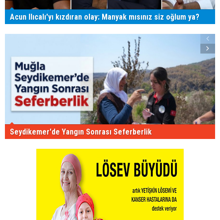
Acun Ilıcalı'yı kızdıran olay: Manyak mısınız siz oğlum ya?
Seydikemer'de Yangın Sonrası Seferberlik