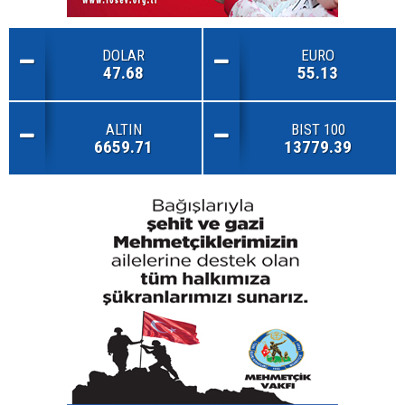
DOLAR
EURO
47.68
55.13
ALTIN
BIST 100
6659.71
13779.39