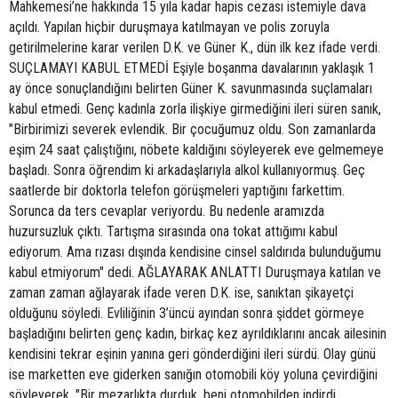
Mahkemesi’ne hakkında 15 yıla kadar hapis cezası istemiyle dava
açıldı. Yapılan hiçbir duruşmaya katılmayan ve polis zoruyla
getirilmelerine karar verilen D.K. ve Güner K., dün ilk kez ifade verdi.
SUÇLAMAYI KABUL ETMEDİ Eşiyle boşanma davalarının yaklaşık 1
ay önce sonuçlandığını belirten Güner K. savunmasında suçlamaları
kabul etmedi. Genç kadınla zorla ilişkiye girmediğini ileri süren sanık,
"Birbirimizi severek evlendik. Bir çocuğumuz oldu. Son zamanlarda
eşim 24 saat çalıştığını, nöbete kaldığını söyleyerek eve gelmemeye
başladı. Sonra öğrendim ki arkadaşlarıyla alkol kullanıyormuş. Geç
saatlerde bir doktorla telefon görüşmeleri yaptığını farkettim.
Sorunca da ters cevaplar veriyordu. Bu nedenle aramızda
huzursuzluk çıktı. Tartışma sırasında ona tokat attığımı kabul
ediyorum. Ama rızası dışında kendisine cinsel saldırıda bulunduğumu
kabul etmiyorum" dedi. AĞLAYARAK ANLATTI Duruşmaya katılan ve
zaman zaman ağlayarak ifade veren D.K. ise, sanıktan şikayetçi
olduğunu söyledi. Evliliğinin 3’üncü ayından sonra şiddet görmeye
başladığını belirten genç kadın, birkaç kez ayrıldıklarını ancak ailesinin
kendisini tekrar eşinin yanına geri gönderdiğini ileri sürdü. Olay günü
ise marketten eve giderken sanığın otomobili köy yoluna çevirdiğini
söyleyerek, "Bir mezarlıkta durduk, beni otomobilden indirdi.