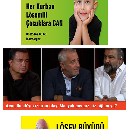
Acun Ilıcalı'yı kızdıran olay: Manyak mısınız siz oğlum ya?