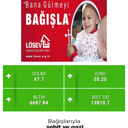
DOLAR
EURO
47.7
55.25
ALTIN
BIST 100
6687.84
13810.7