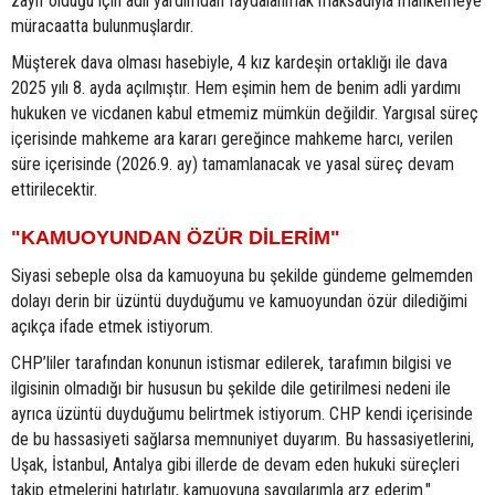
zayıf olduğu için adli yardımdan faydalanmak maksadıyla mahkemeye
müracaatta bulunmuşlardır.
Müşterek dava olması hasebiyle, 4 kız kardeşin ortaklığı ile dava
2025 yılı 8. ayda açılmıştır. Hem eşimin hem de benim adli yardımı
hukuken ve vicdanen kabul etmemiz mümkün değildir. Yargısal süreç
içerisinde mahkeme ara kararı gereğince mahkeme harcı, verilen
süre içerisinde (2026.9. ay) tamamlanacak ve yasal süreç devam
ettirilecektir.
"KAMUOYUNDAN ÖZÜR DİLERİM"
Siyasi sebeple olsa da kamuoyuna bu şekilde gündeme gelmemden
dolayı derin bir üzüntü duyduğumu ve kamuoyundan özür dilediğimi
açıkça ifade etmek istiyorum.
CHP’liler tarafından konunun istismar edilerek, tarafımın bilgisi ve
ilgisinin olmadığı bir hususun bu şekilde dile getirilmesi nedeni ile
ayrıca üzüntü duyduğumu belirtmek istiyorum. CHP kendi içerisinde
de bu hassasiyeti sağlarsa memnuniyet duyarım. Bu hassasiyetlerini,
Uşak, İstanbul, Antalya gibi illerde de devam eden hukuki süreçleri
takip etmelerini hatırlatır, kamuoyuna saygılarımla arz ederim."