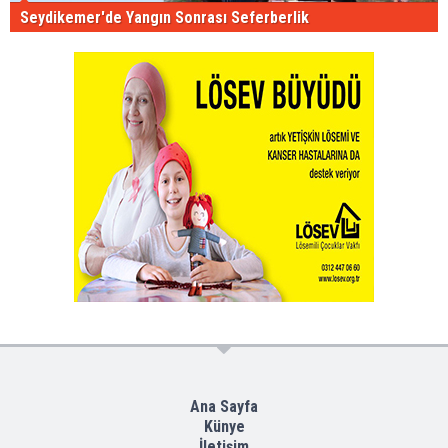
Seydikemer'de Yangın Sonrası Seferberlik
Ana Sayfa
Künye
İletişim