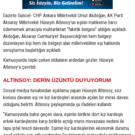
Gazete Güncel- CHP Ankara Milletvekili Umut Akdoğan, AK Parti
Aksaray Milletvekili Hüseyin Altınsoy’un eşinin mahkeme harcı
ödememek amacıyla muhtarlıktan “fakirlik belgesi” aldığını açıkladı.
Akdoğan, Aksaray Cumhuriyet Başsavcılığı’nın hem belgeyi
düzenleyen kişi hem de belgeyi alan milletvekilinin eşi hakkında
soruşturma başlattığını açıkladı.
Kamuoyunda tepki çeken iddiaların ardından gözler Hüseyin
Altınsoy'a çevrildi.
ALTINSOY: DERİN ÜZÜNTÜ DUYUYORUM
Sosyal medya hesabından açıklama yapan Hüseyin Altınsoy, söz
konusu davanın eşi ve kız kardeşleri arasında açılan bir miras davası
olduğunu belirtti. Altınsoy paylaşımında şu ifadeleri kullandı:
“Kamuoyunda bahsi geçen dava, eşimle birlikte dört kız kardeşin
erkek kardeşlerine karşı birlikte açtığı muris muvazaası nedeni ile
tapu iptal tescil davasıdır. Eşimin kız kardeşlerinin ekonomik durumu