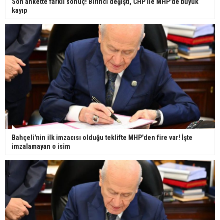
Son ankette farklı sonuç! Birinci değişti, CHP ile MHP'de büyük
kayıp
Bahçeli'nin ilk imzacısı olduğu teklifte MHP'den fire var! İşte
imzalamayan o isim