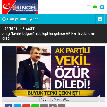
Dadaş'a Milli Piyango!
Dadaş'a Mil
HABERLER
SİYASET
Eşi "fakirlik belgesi" aldı, tepkiler gelince AK Partili vekil özür
diledi
14:00
16 Mayıs 2026