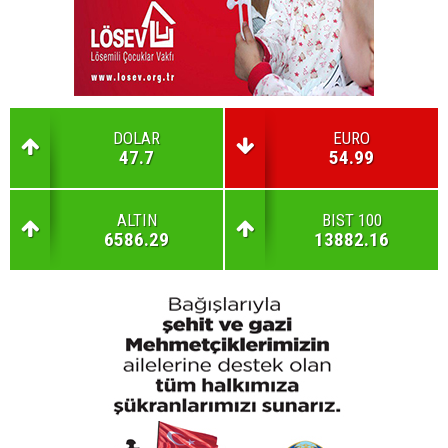
DOLAR
EURO
47.7
54.99
ALTIN
BIST 100
6586.29
13882.16