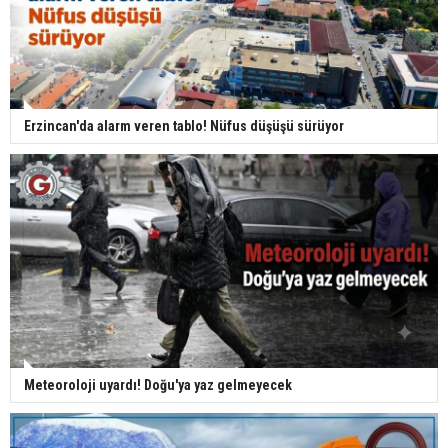
Erzincan'da alarm veren tablo! Nüfus düşüşü sürüyor
Meteoroloji uyardı! Doğu'ya yaz gelmeyecek