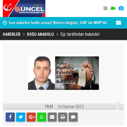
ik
Son ankette farklı sonuç! Birinci değişti, CHP ile MHP'de
Erzurum'da 
büyük kayıp
Eşi tarafından bulundu!
HABERLER
DOĞU ANADOLU
19:01
16 Haziran 2012