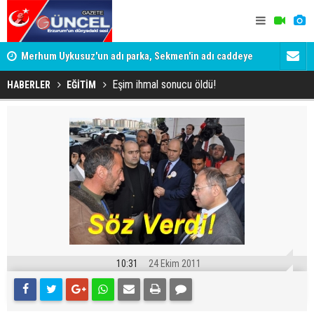
Merhum Uykusuz'un adı parka, Sekmen'in adı caddeye
Konuşanlar'
verildi
Gözaltına a
Eşim ihmal sonucu öldü!
HABERLER
EĞİTİM
10:31
24 Ekim 2011