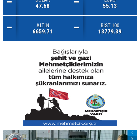
47.68
55.13
ALTIN
BIST 100
6659.71
13779.39