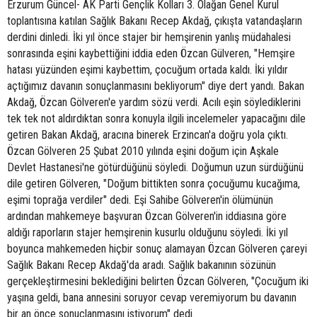
Erzurum Güncel- AK Parti Gençlik Kolları 3. Olağan Genel Kurul
toplantısına katılan Sağlık Bakanı Recep Akdağ, çıkışta vatandaşların
derdini dinledi. İki yıl önce stajer bir hemşirenin yanlış müdahalesi
sonrasında eşini kaybettiğini iddia eden Özcan Gülveren, "Hemşire
hatası yüzünden eşimi kaybettim, çocuğum ortada kaldı. İki yıldır
açtığımız davanın sonuçlanmasını bekliyorum" diye dert yandı. Bakan
Akdağ, Özcan Gölveren'e yardım sözü verdi. Acılı eşin söylediklerini
tek tek not aldırdıktan sonra konuyla ilgili incelemeler yapacağını dile
getiren Bakan Akdağ, aracına binerek Erzincan'a doğru yola çıktı.
Özcan Gölveren 25 Şubat 2010 yılında eşini doğum için Aşkale
Devlet Hastanesi'ne götürdüğünü söyledi. Doğumun uzun sürdüğünü
dile getiren Gölveren, "Doğum bittikten sonra çocuğumu kucağıma,
eşimi toprağa verdiler" dedi. Eşi Sahibe Gölveren'in ölümünün
ardından mahkemeye başvuran Özcan Gölveren'in iddiasına göre
aldığı raporların stajer hemşirenin kusurlu olduğunu söyledi. İki yıl
boyunca mahkemeden hiçbir sonuç alamayan Özcan Gölveren çareyi
Sağlık Bakanı Recep Akdağ'da aradı. Sağlık bakanının sözünün
gerçekleştirmesini beklediğini belirten Özcan Gölveren, "Çocuğum iki
yaşına geldi, bana annesini soruyor cevap veremiyorum bu davanın
bir an önce sonuçlanmasını istiyorum" dedi.