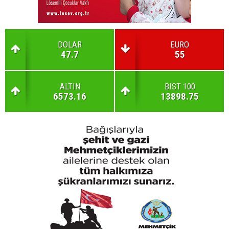
DOLAR
EURO
47.7
55
ALTIN
BIST 100
6573.16
13898.75