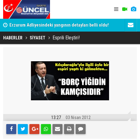
Erzurum Adliyesindeki yangının detayları belli oldu!
Rodriguez'
Esprili Eleştiri!
HABERLER
SİYASET
13:27
03 Nisan 2012