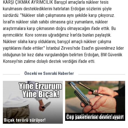
KARŞI ÇIKMAK AYRIMCILIK Barışçıl amaçlarla nükleer tesis
kurulmasını desteklediklerini hatırlatan Erdoğan sözlerini şöyle
sürdürdü: "Nükleer silah çalışmasına aynı şekilde karşı çıkıyoruz.
İsrail'in nükleer silah sahibi olmasına göz yumanların, nükleer
araştırmalara karşı çıkmasının doğru olmayacağını ifade ettik. Bu
ayrımcılıktır. Kore sonrası uğradığımız İran'da bunları paylaştık.
Nükleer silaha karşı olduklarını, barışçıl amaçlı nükleer çalışma
yaptıklarını ifade ettiler." İstanbul Zirvesi'nde Esad'ın güvenilmez lider
olduğunun bir kez daha vurgulandığını belirten Erdoğan, BM Güvenlik
Konseyi'nin zalime dolaylı destek verdiğini ifade etti.
Önceki ve Sonraki Haberler
Cep paketlerine devlet ayarı!
Bıçak terörü sürüyor!