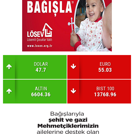
DOLAR
EURO
47.7
55.03
ALTIN
BIST 100
6604.36
13768.96