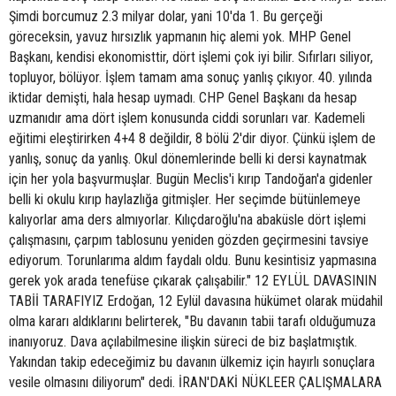
Şimdi borcumuz 2.3 milyar dolar, yani 10'da 1. Bu gerçeği
göreceksin, yavuz hırsızlık yapmanın hiç alemi yok. MHP Genel
Başkanı, kendisi ekonomisttir, dört işlemi çok iyi bilir. Sıfırları siliyor,
topluyor, bölüyor. İşlem tamam ama sonuç yanlış çıkıyor. 40. yılında
iktidar demişti, hala hesap uymadı. CHP Genel Başkanı da hesap
uzmanıdır ama dört işlem konusunda ciddi sorunları var. Kademeli
eğitimi eleştirirken 4+4 8 değildir, 8 bölü 2'dir diyor. Çünkü işlem de
yanlış, sonuç da yanlış. Okul dönemlerinde belli ki dersi kaynatmak
için her yola başvurmuşlar. Bugün Meclis'i kırıp Tandoğan'a gidenler
belli ki okulu kırıp haylazlığa gitmişler. Her seçimde bütünlemeye
kalıyorlar ama ders almıyorlar. Kılıçdaroğlu'na abaküsle dört işlemi
çalışmasını, çarpım tablosunu yeniden gözden geçirmesini tavsiye
ediyorum. Torunlarıma aldım faydalı oldu. Bunu kesintisiz yapmasına
gerek yok arada tenefüse çıkarak çalışabilir." 12 EYLÜL DAVASININ
TABİİ TARAFIYIZ Erdoğan, 12 Eylül davasına hükümet olarak müdahil
olma kararı aldıklarını belirterek, "Bu davanın tabii tarafı olduğumuza
inanıyoruz. Dava açılabilmesine ilişkin süreci de biz başlatmıştık.
Yakından takip edeceğimiz bu davanın ülkemiz için hayırlı sonuçlara
vesile olmasını diliyorum" dedi. İRAN'DAKİ NÜKLEER ÇALIŞMALARA