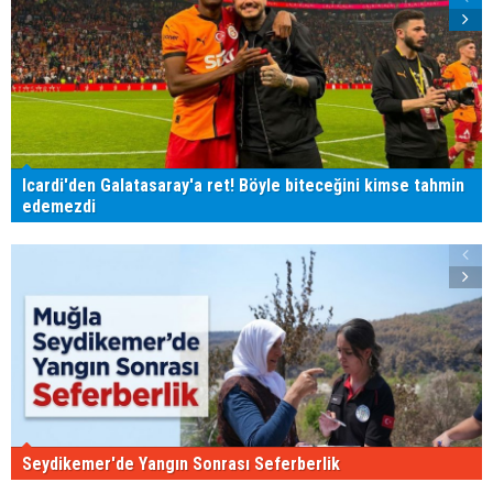
Icardi'den Galatasaray'a ret! Böyle biteceğini kimse tahmin
edemezdi
Seydikemer'de Yangın Sonrası Seferberlik