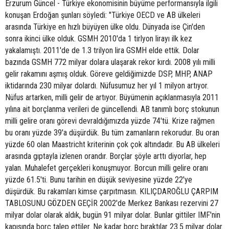
Erzurum Güncel - Türkiye ekonomisinin büyüme performansıyla ilgili
konuşan Erdoğan şunları söyledi: "Türkiye OECD ve AB ülkeleri
arasında Türkiye en hızlı büyüyen ülke oldu. Dünyada ise Çin'den
sonra ikinci ülke olduk. GSMH 2010'da 1 tirlyon lirayı ilk kez
yakalamıştı. 2011'de de 1.3 trilyon lira GSMH elde ettik. Dolar
bazında GSMH 772 milyar dolara ulaşarak rekor kırdı. 2008 yılı milli
gelir rakamını aşmış olduk. Göreve geldiğimizde DSP, MHP, ANAP
iktidarında 230 milyar dolardı. Nüfusumuz her yıl 1 milyon artıyor.
Nüfus artarken, milli gelir de artıyor. Büyümenin açıklanmasıyla 2011
yılına ait borçlanma verileri de güncellendi. AB tanımlı borç stokunun
milli gelire oranı görevi devraldığımızda yüzde 74'tü. Krize rağmen
bu oranı yüzde 39'a düşürdük. Bu tüm zamanların rekorudur. Bu oran
yüzde 60 olan Maastricht kriterinin çok çok altındadır. Bu AB ülkeleri
arasında gıptayla izlenen orandır. Borçlar şöyle arttı diyorlar, hep
yalan. Muhalefet gerçekleri konuşmuyor. Borcun milli gelire oranı
yüzde 61.5'ti. Bunu tarihin en düşük seviyesine yüzde 22'ye
düşürdük. Bu rakamları kimse çarpıtmasın. KILIÇDAROĞLU ÇARPIM
TABLOSUNU GÖZDEN GEÇİR 2002'de Merkez Bankası rezervini 27
milyar dolar olarak aldık, bugün 91 milyar dolar. Bunlar gittiler IMF'nin
kapısında borç talep ettiler. Ne kadar borç bıraktılar 23.5 milyar dolar.