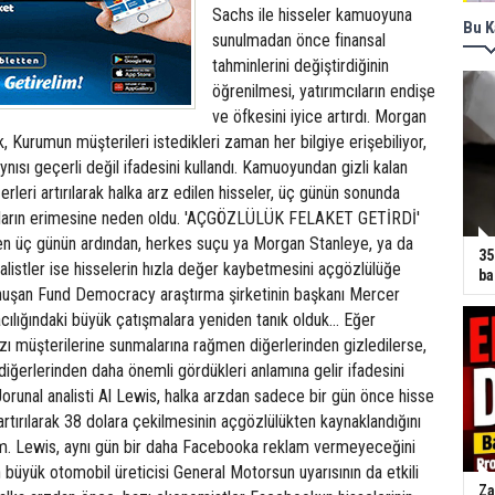
Sachs ile hisseler kamuoyuna
Bu K
sunulmadan önce finansal
tahminlerini değiştirdiğinin
öğrenilmesi, yatırımcıların endişe
ve öfkesini iyice artırdı. Morgan
, Kurumun müşterileri istedikleri zaman her bilgiye erişebiliyor,
ısı geçerli değil ifadesini kullandı. Kamuoyundan gizli kalan
erleri artırılarak halka arz edilen hisseler, üç günün sonunda
doların erimesine neden oldu. 'AÇGÖZLÜLÜK FELAKET GETİRDİ'
en üç günün ardından, herkes suçu ya Morgan Stanleye, ya da
35
alistler ise hisselerin hızla değer kaybetmesini açgözlülüğe
ba
nuşan Fund Democracy araştırma şirketinin başkanı Mercer
acılığındaki büyük çatışmalara yeniden tanık olduk... Eğer
bazı müşterilerine sunmalarına rağmen diğerlerinden gizledilerse,
diğerlerinden daha önemli gördükleri anlamına gelir ifadesini
 Jorunal analisti Al Lewis, halka arzdan sadece bir gün önce hisse
artırılarak 38 dolara çekilmesinin açgözlülükten kaynaklandığını
im. Lewis, aynı gün bir daha Facebooka reklam vermeyeceğini
 büyük otomobil üreticisi General Motorsun uyarısının da etkili
Za