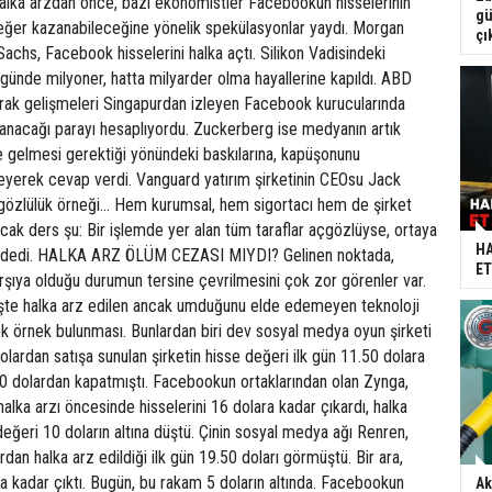
 Halka arzdan önce, bazı ekonomistler Facebookun hisselerinin
gü
eğer kazanabileceğine yönelik spekülasyonlar yaydı. Morgan
çı
chs, Facebook hisselerini halka açtı. Silikon Vadisindeki
r günde milyoner, hatta milyarder olma hayallerine kapıldı. ABD
arak gelişmeleri Singapurdan izleyen Facebook kurucularında
anacağı parayı hesaplıyordu. Zuckerberg ise medyanın artık
ne gelmesi gerektiği yönündeki baskılarına, kapüşonunu
eyerek cevap verdi. Vanguard yatırım şirketinin CEOsu Jack
açgözlülük örneği... Hem kurumsal, hem sigortacı hem de şirket
lacak ders şu: Bir işlemde yer alan tüm taraflar açgözlüyse, ortaya
HA
 dedi. HALKA ARZ ÖLÜM CEZASI MIYDI? Gelinen noktada,
ET
rşıya olduğu durumun tersine çevrilmesini çok zor görenler var.
şte halka arz edilen ancak umduğunu elde edemeyen teknoloji
çok örnek bulunması. Bunlardan biri dev sosyal medya oyun şirketi
olardan satışa sunulan şirketin hisse değeri ilk gün 11.50 dolara
0 dolardan kapatmıştı. Facebookun ortaklarından olan Zynga,
alka arzı öncesinde hisselerini 16 dolara kadar çıkardı, halka
değeri 10 doların altına düştü. Çinin sosyal medya ağı Renren,
ardan halka arz edildiği ilk gün 19.50 doları görmüştü. Bir ara,
a kadar çıktı. Bugün, bu rakam 5 doların altında. Facebookun
Ak