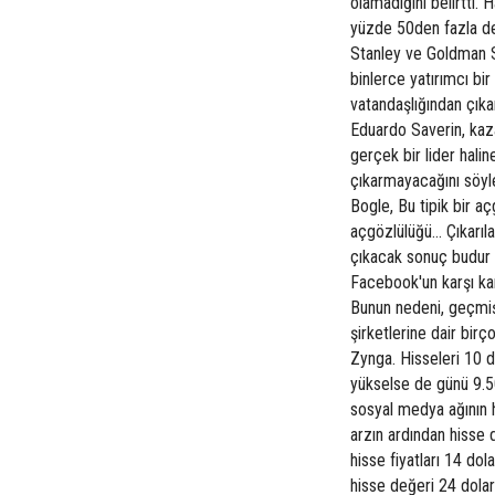
olamadığını belirtti.
yüzde 50den fazla d
Stanley ve Goldman Sa
binlerce yatırımcı bi
vatandaşlığından çık
Eduardo Saverin, kaz
gerçek bir lider hali
çıkarmayacağını söyl
Bogle, Bu tipik bir 
açgözlülüğü... Çıkarı
çıkacak sonuç budur
Facebook'un karşı ka
Bunun nedeni, geçmi
şirketlerine dair bir
Zynga. Hisseleri 10 d
yükselse de günü 9.5
sosyal medya ağının h
arzın ardından hisse 
hisse fiyatları 14 dol
hisse değeri 24 dolar