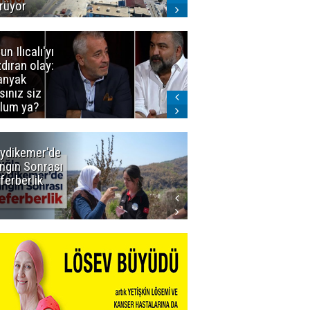
rüyor
un Ilıcalı'yı
İstanbul'da
zdıran olay:
mavi-beyaz
nyak
buluşma
sınız siz
lum ya?
ydikemer'de
Muğla
ngın Sonrası
Büyükşehir
ferberlik
Tüm
İmkânlarıyla
Yangın
Sahasında