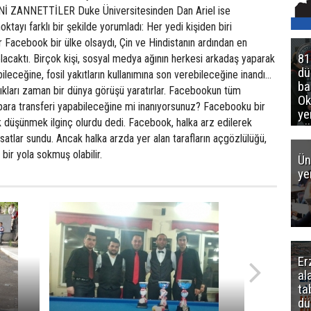
 ZANNETTİLER Duke Üniversitesinden Dan Ariel ise
ktayı farklı bir şekilde yorumladı: Her yedi kişiden biri
Facebook bir ülke olsaydı, Çin ve Hindistanın ardından en
81
lacaktı. Birçok kişi, sosyal medya ağının herkesi arkadaş yaparak
d
ileceğine, fosil yakıtların kullanımına son verebileceğine inandı...
ba
ldıkları zaman bir dünya görüşü yaratırlar. Facebookun tüm
Ok
para transferi yapabileceğine mi inanıyorsunuz? Facebooku bir
ye
k düşünmek ilginç olurdu dedi. Facebook, halka arz edilerek
gö
ırsatlar sundu. Ancak halka arzda yer alan tarafların açgözlülüğü,
bir yola sokmuş olabilir.
Ün
ye
Er
al
ta
dü