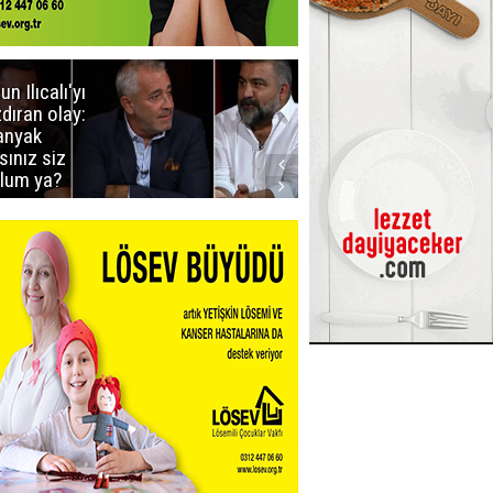
un Ilıcalı'yı
İstanbul'da
zdıran olay:
mavi-beyaz
nyak
buluşma
sınız siz
lum ya?