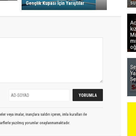
sü
Gençlik Kupası İçin Yarıştılar
Ac
kı
Ma
mı
oğ
Se
Ya
Se
er veya imalar, inançlara saldırı içeren, imla kuralları ile
arflerle yazılmış yorumlar onaylanmamaktadır.