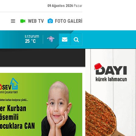
09 Ağustos 2026
Pazar
WEB TV
FOTO GALERİ
Erzurum
ADALET BAKANI AKIN GÜRLEK'E AÇIK İHBAR! BAKIRC
25 °C