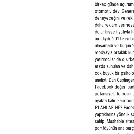
birkaç günde uçurumu
otomotiv devi Genera
deneyeceğini ve rekl
daha reklam vermeyece
dolar hisse fiyatıyla
ümitliydi. 2011e iyi 
ulaşamadı ve bugün 20
medyayla ortaklık kur
yatırımcılar da o şirk
arzda sunulan ve dah
çok büyük bir psikolo
analisti Dan Caplinge
Facebook değeri sadec
potansiyeli, temelini 
ayakta kalır. Faceboo
PLANLAR NE? Faceboo
yaptıklarına yönelik
sahip. Mashable site
portföyünün ana parça