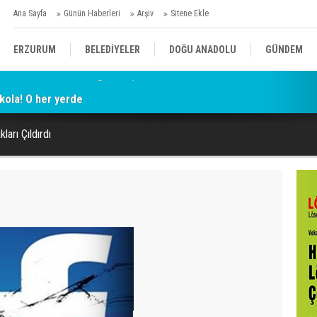
Ana Sayfa
Günün Haberleri
Arşiv
Sitene Ekle
ERZURUM
BELEDİYELER
DOĞU ANADOLU
GÜNDEM
kola! O her yerde
SİYASET
AFAD/ SAVAŞ
SPOR
arı Çıldırdı
KÜLTÜR/SANAT//MAĞAZİN
BODRUM