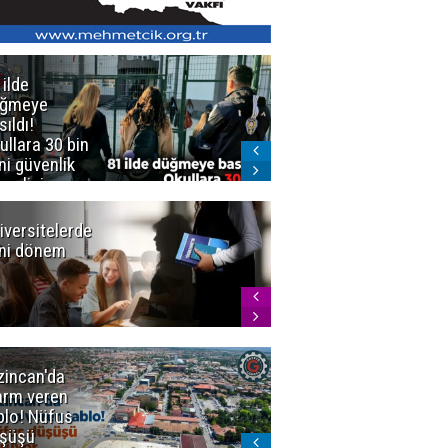
 ilde
Erzurum'da
üğmeye
Kürekle
sıldı!
işlenen
ullara 30 bin
vahşette karar
ni güvenlik
kesinleşti!
revlisi
Yargıtay
cezaları onadı
iversitelerde
Başkan
ni dönem
Sekmen'den
Tercih
Döneminde
Erzurum
Vurgusu
zincan'da
Meteoroloji
arm veren
uyardı!
blo! Nüfus
Doğu'ya yaz
şüşü
gelmeyecek