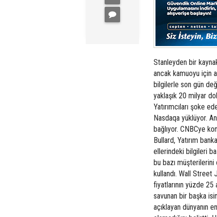
Stanleyden bir kaynak
ancak kamuoyu için ayn
bilgilerle son gün değ
yaklaşık 20 milyar 
Yatırımcıları şoke ed
Nasdaqa yüklüyor. An
bağlıyor. CNBCye ko
Bullard, Yatırım bank
ellerindeki bilgileri 
bu bazı müşterilerini 
kullandı. Wall Street
fiyatlarının yüzde 25 
savunan bir başka is
açıklayan dünyanın en