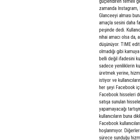
güçlendiren temeli ge
zamanda Instagram, L
Glanceeyi alması bun
amaçla sesini daha fa
peşinde dedi. Kullan
nihai amacı olsa da, a
düşünüyor. TIME edit
olmadığı gibi kamuya 
belli değil ifadesini
sadece yeniliklerin 
üretmek yerine, hizme
istiyor ve kullanıcıla
her şeyi Facebook i
Facebook hisseleri d
satışa sunulan hissele
yapamayacağı tartışm
kullanıcıların buna d
Facebook kullanıcılar
hoşlanmıyor. Diğerleri
sürece sunduğu hizmet