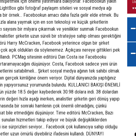
nişletmek için önemli yatırımlara bakıyorlar. Facebookun yakın
ightBox gibi fotoğraf paylaşım siteleri ve sosyal medya ağı
a bir örnek... Facebookun amacı daha fazla gelir elde etmek. Bu
zla alana yaymak için en son teknoloji ve küçük şirketlerin
ıcı sayısını bir milyara çıkarmak ve yenilikler sunmak Facebookun
nalistler şirketin uzun süreli bir stratejiye sahip olması gerektiğini
örü Harry McCracken, Facebook yeterince olgun bir şirket
çok açık oldukları da söylenemez. Açıkçası nereye gittikleri pek
 kullandı. PCMag sitesinin editörü Dan Costa ise Facebooku
kurtaramayacağını düşünüyor. Costa, Facebook sadece yeni ürün
tlerini satabilmeli... Şirket sosyal medya ağının tek sahibi olmak
rının gerçek kimliğine önem veriyor. Dijital dünyanızda yaptığınız
çin yapıyorsunuz yorumunda bulundu. KULLANICI BAKIŞI ÖNEMLİ
ün yüzde 18.5 değer kaybederek 30.98 dolara indi. 38 dolardan
rin değeri hızla aşağı inerken, analistler şirketin geri dönüş yapıp
asında bir sonraki hamlenin çok önemli olmadığını, çünkü
ikkat bile etmediğini düşünüyor. Time editörü McCracken, Bazı
ı sunulan hizmetleri takip ediyor ve büyük değişikliklerden
 ise sürprizleri seviyor... Facebook çok kullanıcıya sahip olduğu
ler uzun ömürlü diyebiliriz ifadesini kullandı. DÜNYAYI