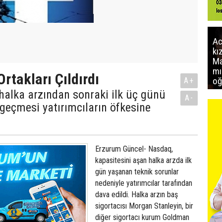
Ac
kı
Ma
mı
rtakları Çıldırdı
oğ
A+
halka arzından sonraki ilk üç günü
A-
geçmesi yatırımcıların öfkesine
Erzurum Güncel- Nasdaq,
kapasitesini aşan halka arzda ilk
gün yaşanan teknik sorunlar
nedeniyle yatırımcılar tarafından
dava edildi. Halka arzın baş
sigortacısı Morgan Stanleyin, bir
diğer sigortacı kurum Goldman