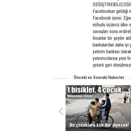
DEĞİŞTİREBİLECEĞİNİ
Facebookun geldiği no
Facebook üyesi. Eğer 
nüfuslu üçüncü ülke o
savaşları sona erdireb
İnsanlar bir şeyler a
bankalardan daha iyi 
yatırım bankası olara
yatırımcılarına yeni f
şirketi geri dönülmez 
Önceki ve Sonraki Haberler
Bu çocuklara kim dur diyecek!