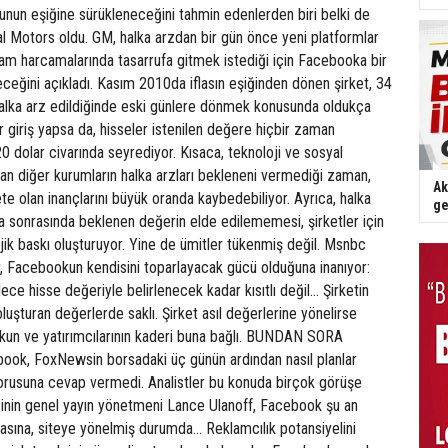
nun eşiğine sürükleneceğini tahmin edenlerden biri belki de
l Motors oldu. GM, halka arzdan bir gün önce yeni platformlar
am harcamalarında tasarrufa gitmek istediği için Facebooka bir
ğini açıkladı. Kasım 2010da iflasın eşiğinden dönen şirket, 34
 halka arz edildiğinde eski günlere dönmek konusunda oldukça
bir giriş yapsa da, hisseler istenilen değere hiçbir zaman
 dolar civarında seyrediyor. Kısaca, teknoloji ve sosyal
an diğer kurumların halka arzları bekleneni vermediği zaman,
Ak
ete olan inançlarını büyük oranda kaybedebiliyor. Ayrıca, halka
ge
a sonrasında beklenen değerin elde edilememesi, şirketler için
jik baskı oluşturuyor. Yine de ümitler tükenmiş değil. Msnbc
r, Facebookun kendisini toparlayacak gücü olduğuna inanıyor:
e hisse değeriyle belirlenecek kadar kısıtlı değil... Şirketin
oluşturan değerlerde saklı. Şirket asıl değerlerine yönelirse
kun ve yatırımcılarının kaderi buna bağlı. BUNDAN SORA
k, FoxNewsin borsadaki üç günün ardından nasıl planlar
 sorusuna cevap vermedi. Analistler bu konuda birçok görüşe
sinin genel yayın yönetmeni Lance Ulanoff, Facebook şu an
sına, siteye yönelmiş durumda... Reklamcılık potansiyelini