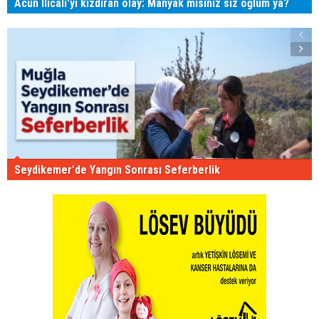
Acun Ilıcalı'yı kızdıran olay: Manyak mısınız siz oğlum ya?
Seydikemer'de Yangın Sonrası Seferberlik