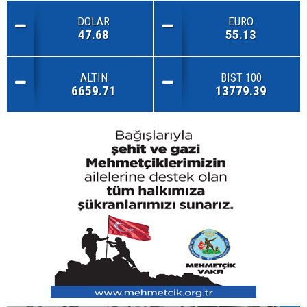
DOLAR
EURO
47.68
55.13
ALTIN
BIST 100
6659.71
13779.39