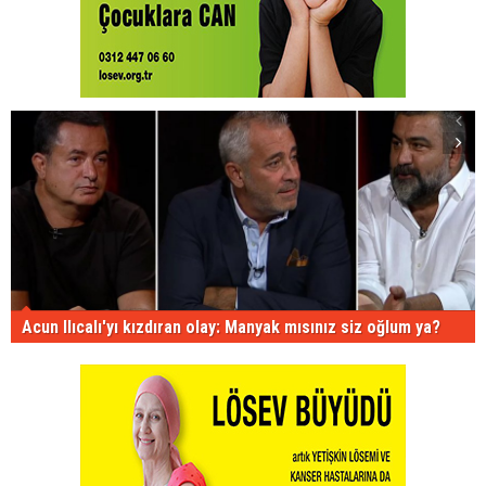
Acun Ilıcalı'yı kızdıran olay: Manyak mısınız siz oğlum ya?