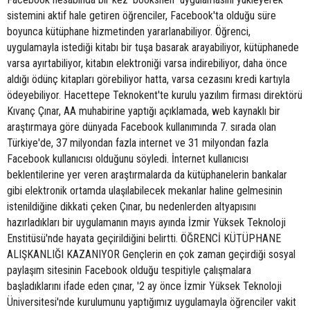
sistemini aktif hale getiren öğrenciler, Facebook'ta olduğu süre
boyunca kütüphane hizmetinden yararlanabiliyor. Öğrenci,
uygulamayla istediği kitabı bir tuşa basarak arayabiliyor, kütüphanede
varsa ayırtabiliyor, kitabın elektroniği varsa indirebiliyor, daha önce
aldığı ödünç kitapları görebiliyor hatta, varsa cezasını kredi kartıyla
ödeyebiliyor. Hacettepe Teknokent'te kurulu yazılım firması direktörü
Kıvanç Çınar, AA muhabirine yaptığı açıklamada, web kaynaklı bir
araştırmaya göre dünyada Facebook kullanımında 7. sırada olan
Türkiye'de, 37 milyondan fazla internet ve 31 milyondan fazla
Facebook kullanıcısı olduğunu söyledi. İnternet kullanıcısı
beklentilerine yer veren araştırmalarda da kütüphanelerin bankalar
gibi elektronik ortamda ulaşılabilecek mekanlar haline gelmesinin
istenildiğine dikkati çeken Çınar, bu nedenlerden altyapısını
hazırladıkları bir uygulamanın mayıs ayında İzmir Yüksek Teknoloji
Enstitüsü'nde hayata geçirildiğini belirtti. ÖĞRENCİ KÜTÜPHANE
ALIŞKANLIĞI KAZANIYOR Gençlerin en çok zaman geçirdiği sosyal
paylaşım sitesinin Facebook olduğu tespitiyle çalışmalara
başladıklarını ifade eden çınar, '2 ay önce İzmir Yüksek Teknoloji
Üniversitesi'nde kurulumunu yaptığımız uygulamayla öğrenciler vakit