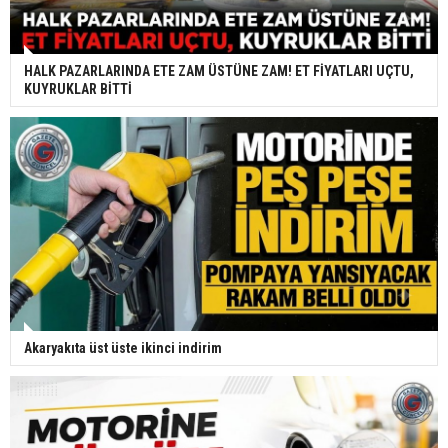
HALK PAZARLARINDA ETE ZAM ÜSTÜNE ZAM! ET FİYATLARI UÇTU,
KUYRUKLAR BİTTİ
Akaryakıta üst üste ikinci indirim