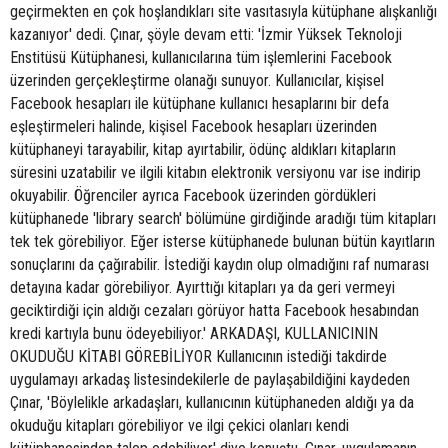
geçirmekten en çok hoşlandıkları site vasıtasıyla kütüphane alışkanlığı
kazanıyor' dedi. Çınar, şöyle devam etti: 'İzmir Yüksek Teknoloji
Enstitüsü Kütüphanesi, kullanıcılarına tüm işlemlerini Facebook
üzerinden gerçekleştirme olanağı sunuyor. Kullanıcılar, kişisel
Facebook hesapları ile kütüphane kullanıcı hesaplarını bir defa
eşleştirmeleri halinde, kişisel Facebook hesapları üzerinden
kütüphaneyi tarayabilir, kitap ayırtabilir, ödünç aldıkları kitapların
süresini uzatabilir ve ilgili kitabın elektronik versiyonu var ise indirip
okuyabilir. Öğrenciler ayrıca Facebook üzerinden gördükleri
kütüphanede 'library search' bölümüne girdiğinde aradığı tüm kitapları
tek tek görebiliyor. Eğer isterse kütüphanede bulunan bütün kayıtların
sonuçlarını da çağırabilir. İstediği kaydın olup olmadığını raf numarası
detayına kadar görebiliyor. Ayırttığı kitapları ya da geri vermeyi
geciktirdiği için aldığı cezaları görüyor hatta Facebook hesabından
kredi kartıyla bunu ödeyebiliyor.' ARKADAŞI, KULLANICININ
OKUDUĞU KİTABI GÖREBİLİYOR Kullanıcının istediği takdirde
uygulamayı arkadaş listesindekilerle de paylaşabildiğini kaydeden
Çınar, 'Böylelikle arkadaşları, kullanıcının kütüphaneden aldığı ya da
okuduğu kitapları görebiliyor ve ilgi çekici olanları kendi