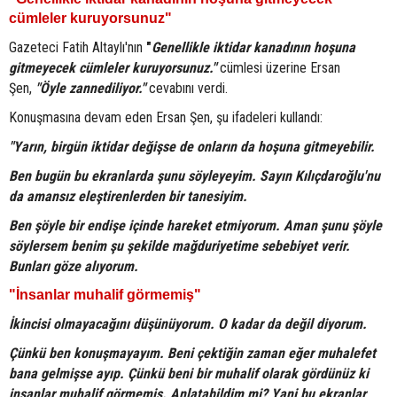
cümleler kuruyorsunuz"
Gazeteci Fatih Altaylı'nın
"
Genellikle iktidar kanadının hoşuna
gitmeyecek cümleler kuruyorsunuz."
cümlesi üzerine Ersan
Şen,
"Öyle zannediliyor."
cevabını verdi.
Konuşmasına devam eden Ersan Şen, şu ifadeleri kullandı:
"Yarın, birgün iktidar değişse de onların da hoşuna gitmeyebilir.
Ben bugün bu ekranlarda şunu söyleyeyim. Sayın Kılıçdaroğlu'nu
da amansız eleştirenlerden bir tanesiyim.
Ben şöyle bir endişe içinde hareket etmiyorum. Aman şunu şöyle
söylersem benim şu şekilde mağduriyetime sebebiyet verir.
Bunları göze alıyorum.
"İnsanlar muhalif görmemiş"
İkincisi olmayacağını düşünüyorum. O kadar da değil diyorum.
Çünkü ben konuşmayayım. Beni çektiğin zaman eğer muhalefet
bana gelmişse ayıp. Çünkü beni bir muhalif olarak gördünüz ki
insanlar muhalif görmemiş. Anlatabildim mi? Yani bu ekranlar