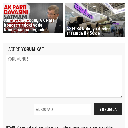
Ahmet Davutoğlu, AK Parti
kongresindeki veda
ASELSAN dünya devleri
konuşmasına değindi
arasında ilk 50’de
HABERE
YORUM KAT
UYARI:
Küfür, hakaret, rencide edici cümleler veya imalar, inançlara saldırı