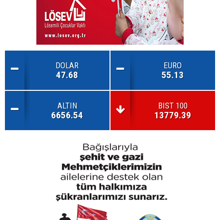
DOLAR
EURO
47.68
55.13
ALTIN
BIST 100
6656.54
13779.39