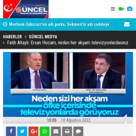
Merhum Uykusuz'un adı parka, Sekmen'in adı caddeye
Konuşanlar'
verildi
Gözaltına a
HABERLER
GÜNCEL MEDYA
Fatih Altaylı: Ersan Hocam, neden her akşam televizyonlardasınız
10:00
10 Ağustos 2022