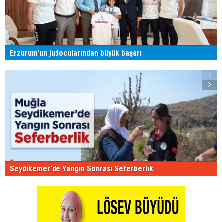
Erzurum'un judocularından büyük başarı
Seydikemer'de Yangın Sonrası Seferberlik