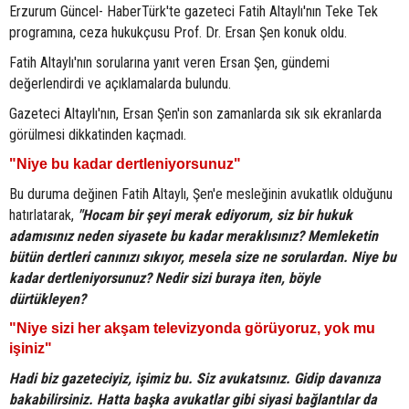
Erzurum Güncel- HaberTürk'te gazeteci Fatih Altaylı'nın Teke Tek
programına, ceza hukukçusu Prof. Dr. Ersan Şen konuk oldu.
Fatih Altaylı'nın sorularına yanıt veren Ersan Şen, gündemi
değerlendirdi ve açıklamalarda bulundu.
Gazeteci Altaylı'nın, Ersan Şen'in son zamanlarda sık sık ekranlarda
görülmesi dikkatinden kaçmadı.
"Niye bu kadar dertleniyorsunuz"
Bu duruma değinen Fatih Altaylı, Şen'e mesleğinin avukatlık olduğunu
hatırlatarak,
"Hocam bir şeyi merak ediyorum, siz bir hukuk
adamısınız neden siyasete bu kadar meraklısınız? Memleketin
bütün dertleri canınızı sıkıyor, mesela size ne sorulardan. Niye bu
kadar dertleniyorsunuz? Nedir sizi buraya iten, böyle
dürtükleyen?
"Niye sizi her akşam televizyonda görüyoruz, yok mu
işiniz"
Hadi biz gazeteciyiz, işimiz bu. Siz avukatsınız. Gidip davanıza
bakabilirsiniz. Hatta
başka avukatlar gibi siyasi bağlantılar da