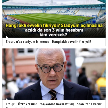
Erzurum'da stadyum bilmecesi: Hangi aklı evvelin fikriydi?
Ertuğrul Özkök "Cumhurbaşkanına hakaret" suçundan ifade verdi: