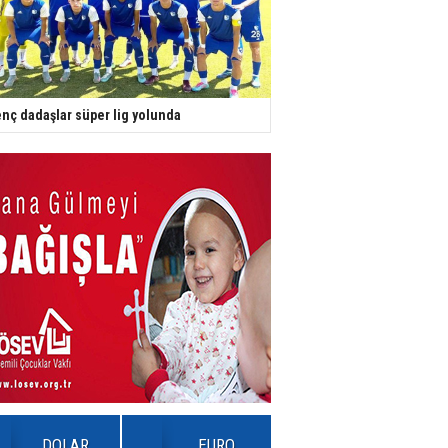
nç dadaşlar süper lig yolunda
DOLAR
EURO