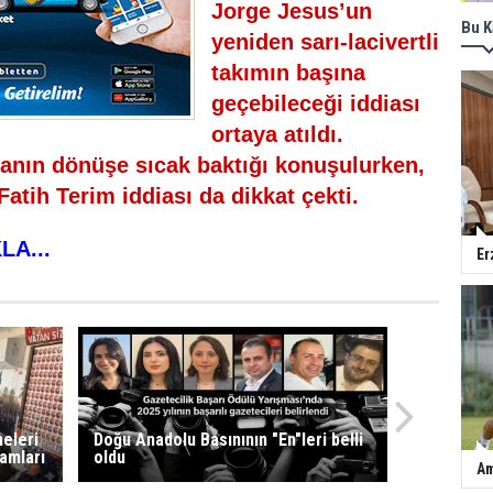
Jorge Jesus’un
Bu K
yeniden sarı-lacivertli
takımın başına
geçebileceği iddiası
ortaya atıldı.
canın dönüşe sıcak baktığı konuşulurken,
Fatih Terim iddiası da dikkat çekti.
LA...
Er
eleri
Doğu Anadolu Basınının "En"leri belli
ramları
oldu
Am