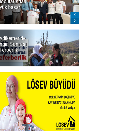
docularından
ligi seviyor!
yük başarı
ydikemer'de
Muğla
ngın Sonrası
Büyükşehir
ferberlik
Tüm
İmkânlarıyla
Yangın
Sahasında