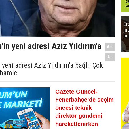
Er
ju
bü
'in yeni adresi Aziz Yıldırım'a
A+
A-
 yeni adresi Aziz Yıldırım'a bağlı! Çok
 hamle
Gazete Güncel-
Fenerbahçe’de seçim
öncesi teknik
direktör gündemi
hareketlenirken