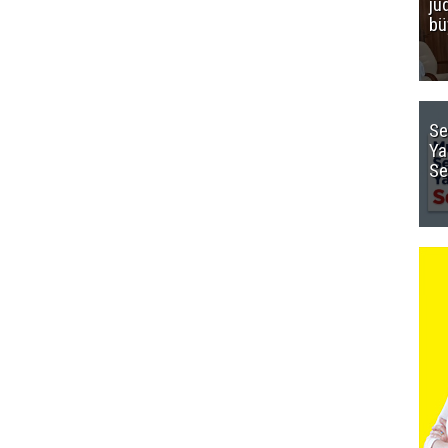
ju
bü
Se
Ya
Se