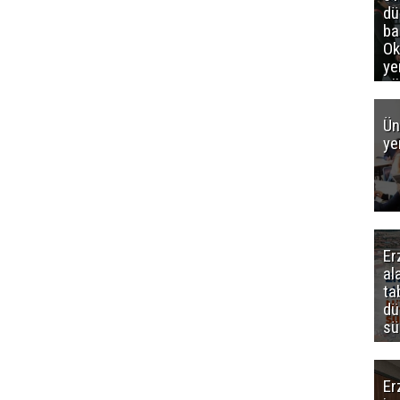
d
ba
Ok
ye
gö
Ün
ye
Er
al
ta
dü
sü
Er