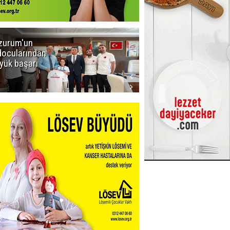
zurum'un
Amar süper
docularından
ligi seviyor!
yük başarı