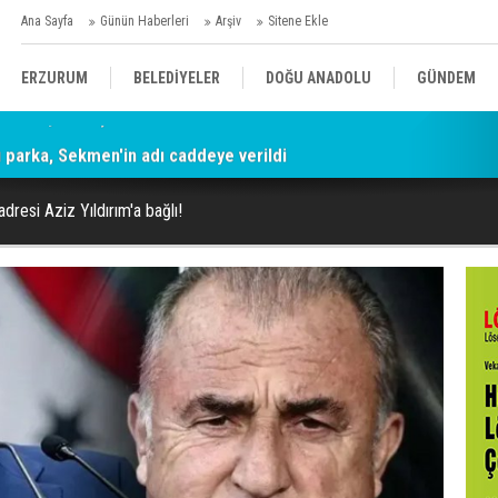
Ana Sayfa
Günün Haberleri
Arşiv
Sitene Ekle
ERZURUM
BELEDİYELER
DOĞU ANADOLU
GÜNDEM
parka, Sekmen'in adı caddeye verildi
SİYASET
AFAD/ SAVAŞ
SPOR
adresi Aziz Yıldırım'a bağlı!
KÜLTÜR/SANAT//MAĞAZİN
BODRUM