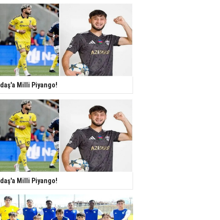
daş'a Milli Piyango!
daş'a Milli Piyango!