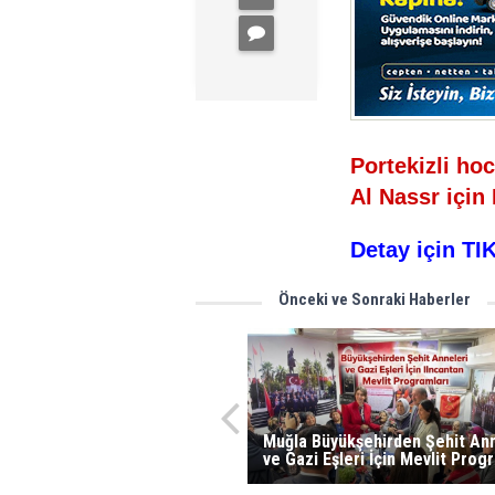
Portekizli ho
Al Nassr için 
Detay için TIK
Önceki ve Sonraki Haberler
Muğla Büyükşehirden Şehit Ann
ve Gazi Eşleri İçin Mevlit Prog