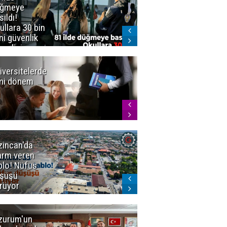
üğmeye
Kürekle
sıldı!
işlenen
ullara 30 bin
vahşette karar
ni güvenlik
kesinleşti!
revlisi
Yargıtay
cezaları onadı
iversitelerde
Başkan
ni dönem
Sekmen'den
Tercih
Döneminde
Erzurum
Vurgusu
zincan'da
Meteoroloji
arm veren
uyardı!
blo! Nüfus
Doğu'ya yaz
şüşü
gelmeyecek
rüyor
zurum'un
Amar süper