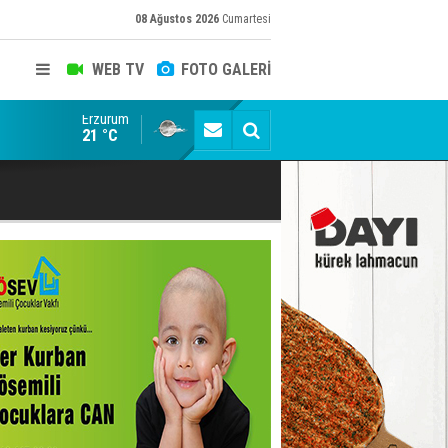
08 Ağustos 2026
Cumartesi
WEB TV
FOTO GALERİ
Erzurum
Konuşanlar'a katıldı, söyledikleri başına iş açtı! Göza
21 °C