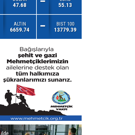
47.68
55.13
ALTIN
BIST 100
6659.74
13779.39
 ilde
Erzurum'da