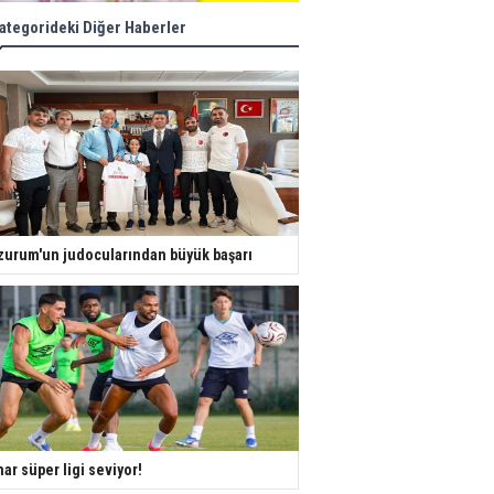
ategorideki Diğer Haberler
zurum'un judocularından büyük başarı
ar süper ligi seviyor!