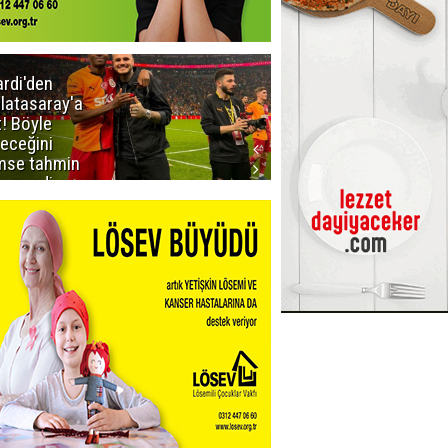
ardi'den
Taraftar
latasaray'a
gruplarından
t! Böyle
Uçar'a ziyaret
teceğini
mse tahmin
emezdi