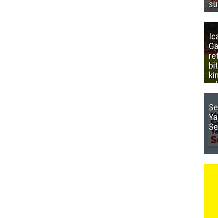
sü
Ic
Ga
re
bi
ki
ed
Se
Ya
Se