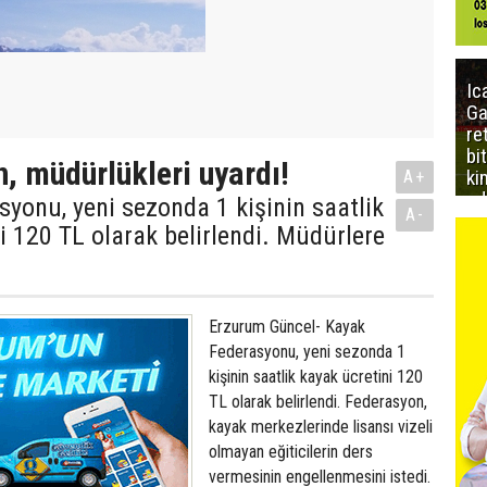
Ic
Ga
re
bi
, müdürlükleri uyardı!
ki
A+
ed
yonu, yeni sezonda 1 kişinin saatlik
A-
i 120 TL olarak belirlendi. Müdürlere
Erzurum Güncel- Kayak
Federasyonu, yeni sezonda 1
kişinin saatlik kayak ücretini 120
TL olarak belirlendi. Federasyon,
kayak merkezlerinde lisansı vizeli
olmayan eğiticilerin ders
vermesinin engellenmesini istedi.