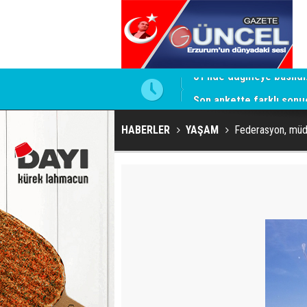
isi
Son ankette farklı sonu
HABERLER
YAŞAM
Federasyon, müdü