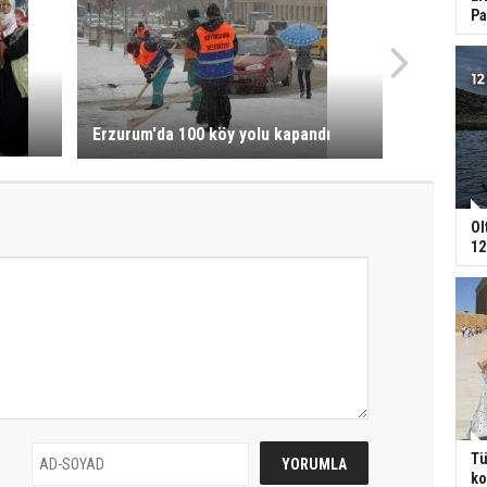
Pa
Erzurum'da 100 köy yolu kapandı
Ol
12
Tü
ko