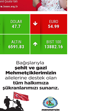
DOLAR
EURO
47.7
54.99
ALTIN
BIST 100
6591.83
13882.16