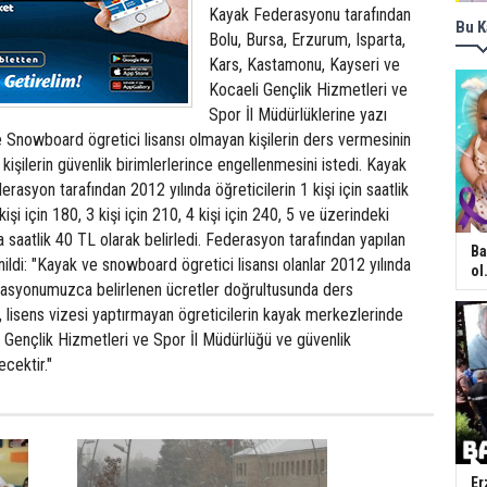
Kayak Federasyonu tarafından
Bu K
Bolu, Bursa, Erzurum, Isparta,
Kars, Kastamonu, Kayseri ve
Kocaeli Gençlik Hizmetleri ve
Spor İl Müdürlüklerine yazı
 Snowboard ögretici lisansı olmayan kişilerin ders vermesinin
kişilerin güvenlik birimlerlerince engellenmesini istedi. Kayak
rasyon tarafından 2012 yılında öğreticilerin 1 kişi için saatlik
kişi için 180, 3 kişi için 210, 4 kişi için 240, 5 ve üzerindeki
na saatlik 40 TL olarak belirledi. Federasyon tarafından yapılan
Ba
ildi: "Kayak ve snowboard ögretici lisansı olanlar 2012 yılında
ol.
erasyonumuzca belirlenen ücretler doğrultusunda ders
, lisens vizesi yaptırmayan ögreticilerin kayak merkezlerinde
i Gençlik Hizmetleri ve Spor İl Müdürlüğü ve güvenlik
ecektir."
Er