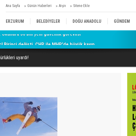
Ana Sayfa
Günün Haberleri
Arşiv
Sitene Ekle
ERZURUM
BELEDİYELER
DOĞU ANADOLU
GÜNDEM
ç! Birinci değişti, CHP ile MHP'de büyük kayıp
SİYASET
AFAD/ SAVAŞ
SPOR
rlükleri uyardı!
KÜLTÜR/SANAT//MAĞAZİN
BODRUM