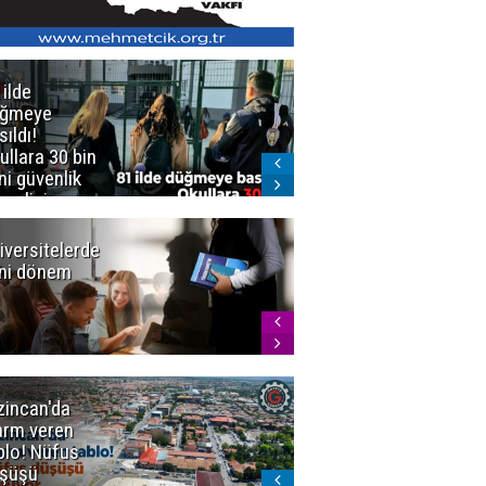
 ilde
Erzurum'da
üğmeye
Kürekle
sıldı!
işlenen
ullara 30 bin
vahşette karar
ni güvenlik
kesinleşti!
revlisi
Yargıtay
cezaları onadı
iversitelerde
Başkan
ni dönem
Sekmen'den
Tercih
Döneminde
Erzurum
Vurgusu
zincan'da
Meteoroloji
arm veren
uyardı!
blo! Nüfus
Doğu'ya yaz
şüşü
gelmeyecek