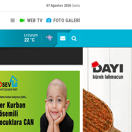
07 Ağustos 2026
Cuma
WEB TV
FOTO GALERİ
Erzurum
Erzurum'da Tarih sıvaların altından çıktı
22 °C