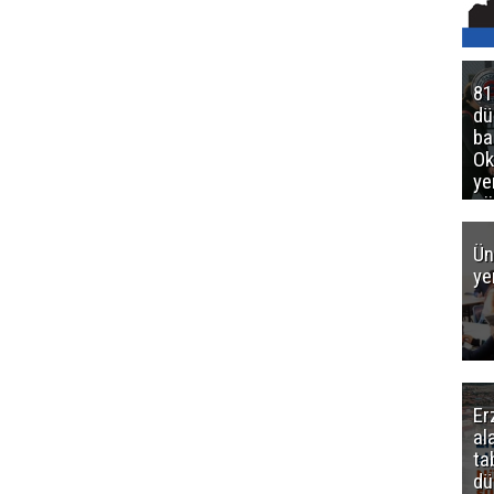
81
d
ba
Ok
ye
gö
Ün
ye
Er
al
ta
dü