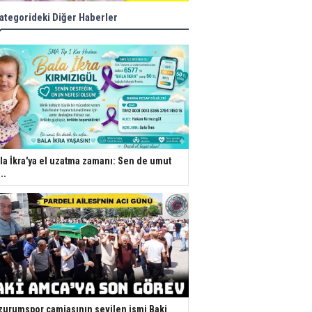
ategorideki Diğer Haberler
la İkra'ya el uzatma zamanı: Sen de umut
..
zurumspor camiasının sevilen ismi Baki