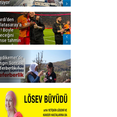
rüyor
ardi'den
Taraftar
latasaray'a
gruplarından
t! Böyle
Uçar'a ziyaret
teceğini
mse tahmin
emezdi
ydikemer'de
Muğla
ngın Sonrası
Büyükşehir
ferberlik
Tüm
İmkânlarıyla
Yangın
Sahasında