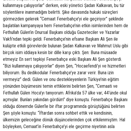
kullanmaya çalışıyorlar” derken, eski yönetici Şadan Kalkavan, bu tür
söylentilere inanmadığını belirtti. Şike davasında hukuki süreçleri
görmezden gelerek “Cemaat Fenerbahçe’yi ele geçiriyor” şeklinde
başlatılan kampanyaya hem Fenerbahçe’nin etkin isimlerinden hem de
Fethullah Gülen’in Onursal Başkanı olduğu Gazeteciler ve Yazarlar
Vakfı’ndan tepki geldi. Fenerbahçe’nin efsane Başkanı Ali Şen ile
kulüpte etkili görevlerde bulunan Şadan Kalkavan ve Mahmut Uslu gibi
birçok isim iddiaya kesin bir dille karşı çıktı. Şen: Buna müsaade
etmeyiz En sert tepkiyi Fenerbahçe eski Başkanı Ali Şen gösterdi.
“Bizi kullanmaya çalışıyorlar” diyen Şen, “Hocaefendi’yi ve hizmetleri
biliyorum. Bu dedikodular Fenerbahçe’ye zarar verir. Buna izin
vermeyiz” dedi. Gülen ve onu destekleyenlerin Türkiye’nin eğitim
yönünden büyümesini temin ettiklerini belirten Şen, “Cemaati ve
Fethullah Gülen Hoca’yı tanıyorum. Afrika’da 57 ülke var; 44’ünde okul
açmışlar. Bunları yakından gördüm” diye konuştu. Fenerbahçe Başkanı
olduğu dönemde Gülen’le bir iftar programında görüştüğünü belirten
Şen şöyle konuştu: “İftardan sonra sohbet ettik ve kendisinin,
ülkemizin geleceğine dönük düşüncelerinden çok etkilenmiştim. Hal
böyleyken, Cemaat’in Fenerbahçe’yi ele geçirme niyetinin asla