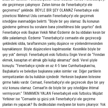
ele geçirmeye çalışmıyor. Zaten kimse de Fenerbahçe’yi ele
geçiremez” şeklinde. BÖYLE BİR ŞEY OLAMAZ Fenerbahçe eski
yöneticisi Mahmut Uslu cemaatin Fenerbahçe’yi ele geçirmek
istediğine inanmadığını belirtti. “Böyle bir şey olamaz. Bu konunun
gündeme gelmesi bu soruların bana yöneltilmesi bile şaşırtıcı” dedi.
Fenerbahçe eski Başkan Vekili Nihat Özdemir de bu iddiaları kesin bir
dille yalanlamıştı. Özdemir “Fenerbahçe’yi cemaatin ele geçireceği
şeklindeki iddia, taraftarımızın yanlış düşünce ve yönlendirmesinden
kaynaklanıyor. Böyle düşüncelere kapılmasınlar. Kesinlikle böyle bir
şey yok” demişti. Fenerbahçeli eski futbolcu Engin Verel de “Fırından
ekmek, kasaptan et almak gibi kulüp alınamaz” dedi. Verel şöyle
konuştu: “Fenerbahçe içinde en az 4-5 tane Cumhurbaşkanı’na,
Başbakan’a ve belediye başkanına yakın isimler var. Diğer partilerin
sempatizanları da bu kulübün içindedir. Herkesin başkanın listesine
girme hakkı vardır. Cemaat, Fenerbahçe’yi ele geçirecek diye bir şey
söz konusu olamaz. Cemaat’in de böyle bir şey istediğine ihtimal
vermiyorum.” TAMAMEN YALAN Fenerbahçeli eski futbolcu Müjdat
Yetkiner ise “Cemaatin işi gücü yok Fenerbahçe’yi ele geçirme
planları mı yapacak? Bu dedikoduları medyanın bir kısmı çıkarıyor. Yok