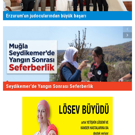
Erzurum'un judocularından büyük başarı
Seydikemer'de Yangın Sonrası Seferberlik