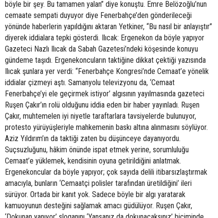
böyle bir şey. Bu tamamen yalan” diye konuştu. Emre Belözoğlu’nun
cemaate sempati duyuyor diye Fenerbahçe’den gönderileceği
yönünde haberlerin yapıldığını aktaran Yetkiner, “Bu nasıl bir anlayıştır”
diyerek iddialara tepki gösterdi. Ilıcak: Ergenekon da böyle yapıyor
Gazeteci Nazlı Ilıcak da Sabah Gazetesi’ndeki köşesinde konuyu
gündeme taşıdı. Ergenekoncuların taktiğine dikkat çektiği yazısında
Ilıcak şunlara yer verdi: “Fenerbahçe Kongresi’nde Cemaat’e yönelik
iddialar çizmeyi aştı. Samanyolu televizyonu da, ‘Cemaat
Fenerbahçe’yi ele geçirmek istiyor’ algısının yayılmasında gazeteci
Ruşen Çakır’ın rolü olduğunu iddia eden bir haber yayınladı. Ruşen
Çakır, muhtemelen iyi niyetle taraftarlara tavsiyelerde bulunuyor,
protesto yürüyüşleriyle mahkemenin baskı altına alınmasını söylüyor.
Aziz Yıldırım’ın da taktiği zaten bu düşünceye dayanıyordu.
Suçsuzluğunu, hâkim önünde ispat etmek yerine, sorumluluğu
Cemaat’e yüklemek, kendisinin oyuna getirildiğini anlatmak.
Ergenekoncular da böyle yapıyor; çok sayıda delili itibarsızlaştırmak
amacıyla, bunların ‘Cemaatçi polisler tarafından üretildiğini’ ileri
sürüyor. Ortada bir kanıt yok. Sadece böyle bir algı yaratarak
kamuoyunun desteğini sağlamak amacı güdülüyor. Ruşen Çakır,
‘Dokunan yanıyor’ sloganını ‘Yansanız da dokunacaksınız’ biçiminde