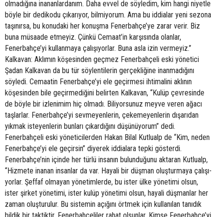
olmadığına inananlardanım. Daha evvel de söyledim, kim hangi niyetle
böyle bir dedikodu çıkarıyor, bilmiyorum. Ama bu iddialar yeni sezona
taşınırsa, bu konudaki her konuşma Fenerbahçe’ye zarar verir. Biz
buna müsaade etmeyiz. Çünkü Cemaat’in karşısında olanlar,
Fenerbahçe’yi kullanmaya çalışıyorlar. Buna asla izin vermeyiz.”
Kalkavan: Aklımın köşesinden geçmez Fenerbahçeli eski yönetici
Şadan Kalkavan da bu tür söylentilerin gerçekliğine inanmadığını
söyledi. Cemaatin Fenerbahçe’yi ele geçirmesi ihtimalini aklının
köşesinden bile geçirmediğini belirten Kalkavan, “Kulüp çevresinde
de böyle bir izlenimim hiç olmadı. Biliyorsunuz meyve veren ağacı
taşlarlar. Fenerbahçe’yi sevmeyenlerin, çekemeyenlerin dışarıdan
yıkmak isteyenlerin bunları çıkardığını düşünüyorum” dedi.
Fenerbahçeli eski yöneticilerden Hakan Bilal Kutlualp de “Kim, neden
Fenerbahçe’yi ele geçirsin” diyerek iddialara tepki gösterdi.
Fenerbahçe’nin içinde her türlü insanın bulunduğunu aktaran Kutlualp,
“Hizmete inanan insanlar da var. Hayali bir düşman oluşturmaya çalışı-
yorlar. Şeffaf olmayan yönetimlerde, bu ister ülke yönetimi olsun,
ister şirket yönetimi, ister kulüp yönetimi olsun, hayali düşmanlar her
zaman oluşturulur. Bu sistemin açığını örtmek için kullanılan tanıdık
bildik bir taktiktir. Fenerbahçeliler rahat olsunlar. Kimse Fenerbahçe’yi