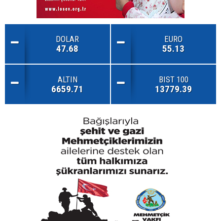
DOLAR
EURO
47.68
55.13
ALTIN
BIST 100
6659.71
13779.39