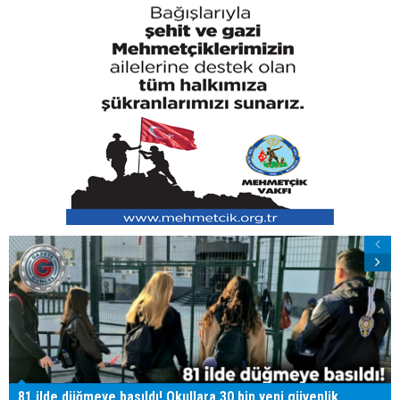
81 ilde düğmeye basıldı! Okullara 30 bin yeni güvenlik