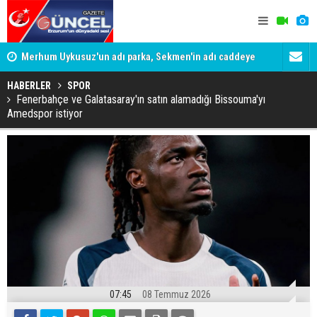
Merhum Uykusuz'un adı parka, Sekmen'in adı caddeye
Konuşanlar'
verildi
Gözaltına a
HABERLER
SPOR
Fenerbahçe ve Galatasaray'ın satın alamadığı Bissouma'yı
Amedspor istiyor
07:45
08 Temmuz 2026