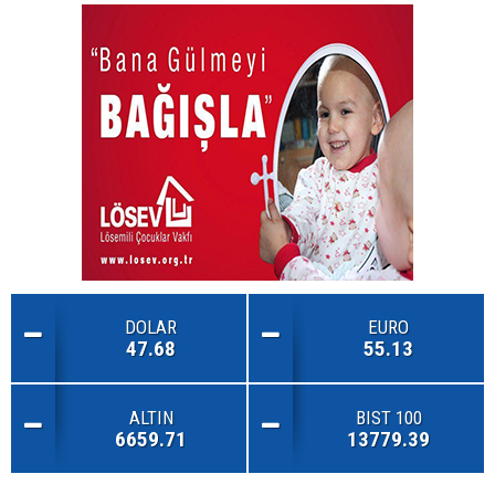
DOLAR
EURO
47.68
55.13
ALTIN
BIST 100
6659.71
13779.39