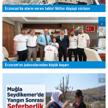
Erzincan'da alarm veren tablo! Nüfus düşüşü sürüyor
Erzurum'un judocularından büyük başarı