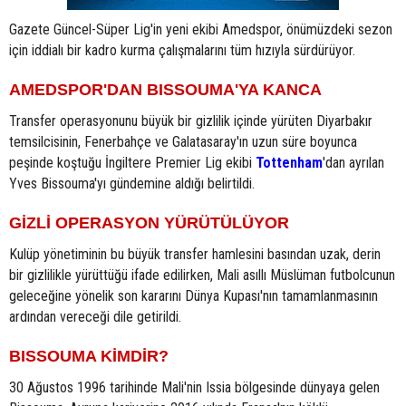
Gazete Güncel-Süper Lig'in yeni ekibi Amedspor, önümüzdeki sezon
için iddialı bir kadro kurma çalışmalarını tüm hızıyla sürdürüyor.
AMEDSPOR'DAN BISSOUMA'YA KANCA
Transfer operasyonunu büyük bir gizlilik içinde yürüten Diyarbakır
temsilcisinin, Fenerbahçe ve Galatasaray'ın uzun süre boyunca
peşinde koştuğu İngiltere Premier Lig ekibi
Tottenham
'dan ayrılan
Yves Bissouma'yı gündemine aldığı belirtildi.
GİZLİ OPERASYON YÜRÜTÜLÜYOR
Kulüp yönetiminin bu büyük transfer hamlesini basından uzak, derin
bir gizlilikle yürüttüğü ifade edilirken, Mali asıllı Müslüman futbolcunun
geleceğine yönelik son kararını Dünya Kupası'nın tamamlanmasının
ardından vereceği dile getirildi.
BISSOUMA KİMDİR?
30 Ağustos 1996 tarihinde Mali'nin Issia bölgesinde dünyaya gelen