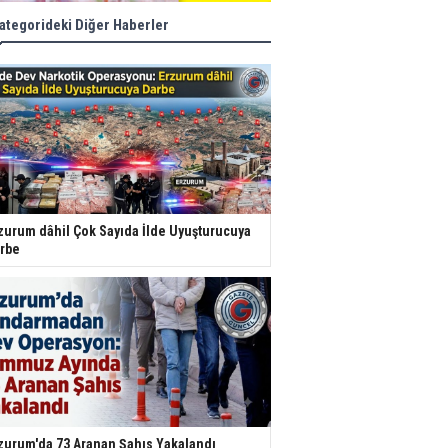
ategorideki Diğer Haberler
zurum dâhil Çok Sayıda İlde Uyuşturucuya
rbe
zurum'da 73 Aranan Şahıs Yakalandı