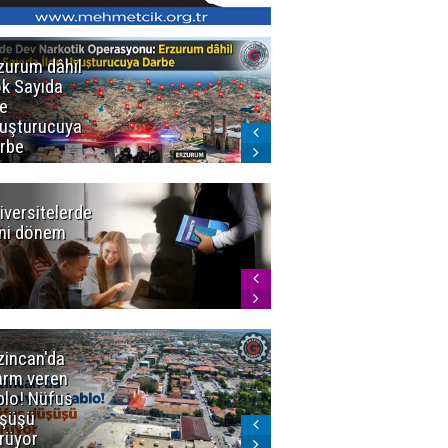
zurum dâhil
Erzurum'da 73
k Sayıda
Aranan Şahıs
de
Yakalandı
uşturucuya
rbe
iversitelerde
Başkan
ni dönem
Sekmen'den
Tercih
Döneminde
Erzurum
Vurgusu
zincan'da
Meteoroloji
arm veren
uyardı!
blo! Nüfus
Doğu'ya yaz
şüşü
gelmeyecek
rüyor