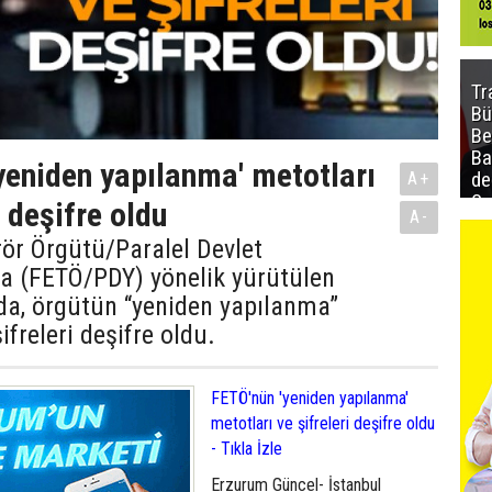
Tr
Bü
Be
Ba
yeniden yapılanma' metotları
de
A+
Sa
i deşifre oldu
A-
al
rör Örgütü/Paralel Devlet
a (FETÖ/PDY) yönelik yürütülen
da, örgütün “yeniden yapılanma”
ifreleri deşifre oldu.
FETÖ'nün 'yeniden yapılanma'
metotları ve şifreleri deşifre oldu
- Tıkla İzle
Erzurum Güncel- İstanbul