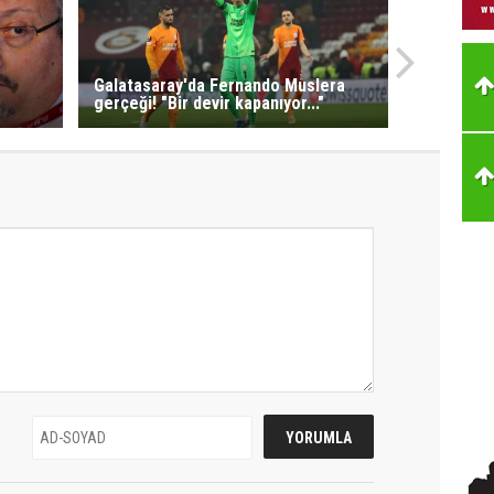
Galatasaray'da Fernando Muslera
gerçeği! "Bir devir kapanıyor..."