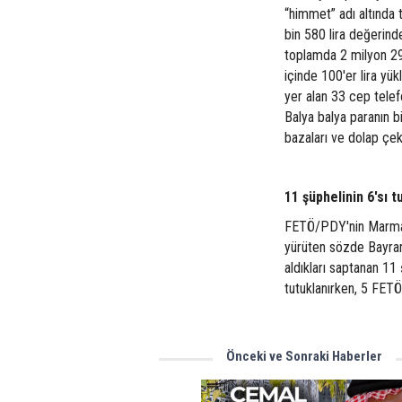
“himmet” adı altında 
bin 580 lira değerind
toplamda 2 milyon 294
içinde 100'er lira yük
yer alan 33 cep telefo
Balya balya paranın b
bazaları ve dolap çe
11 şüphelinin 6'sı t
FETÖ/PDY'nin Marmara
yürüten sözde Bayram
aldıkları saptanan 11 
tutuklanırken, 5 FETÖ
Önceki ve Sonraki Haberler