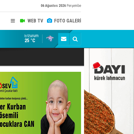
06 Ağustos 2026
Perşembe
WEB TV
FOTO GALERİ
Erzurum
Oltu Çayı’nda Acı Olay: Serinlemek İsteyen 12 Yaşınd
25 °C