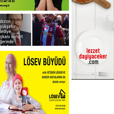
abzon
Salah ancak
yükşehir
Aralık ayında
lediye
Erzurum'da
şkanı servet
ğerinde
lah forması
dı