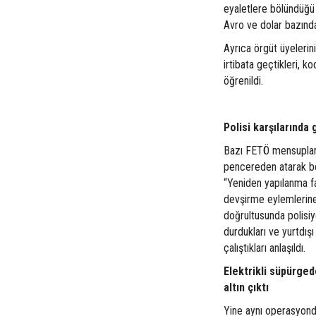
eyaletlere bölündüğü 
Avro ve dolar bazında 
Ayrıca örgüt üyelerin
irtibata geçtikleri, k
öğrenildi.
Polisi karşılarında
Bazı FETÖ mensuplarını
pencereden atarak bel
“Yeniden yapılanma fa
devşirme eylemlerine a
doğrultusunda polisi
durdukları ve yurtdış
çalıştıkları anlaşıldı.
Elektrikli süpürged
altın çıktı
Yine aynı operasyonda