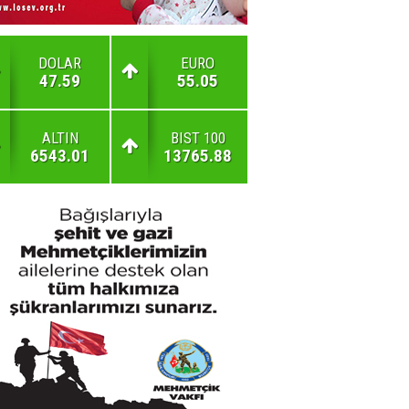
DOLAR
EURO
47.59
55.05
ALTIN
BIST 100
6543.01
13765.88