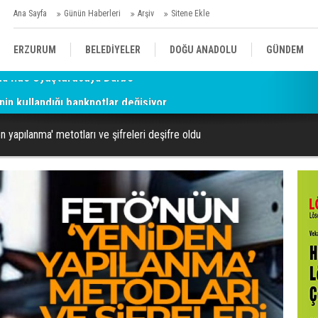
Ana Sayfa
Günün Haberleri
Arşiv
Sitene Ekle
ERZURUM
BELEDİYELER
DOĞU ANADOLU
GÜNDEM
nin kullandığı banknotlar değişiyor
SİYASET
AFAD/ SAVAŞ
SPOR
 yapılanma' metotları ve şifreleri deşifre oldu
KÜLTÜR/SANAT//MAĞAZİN
BODRUM