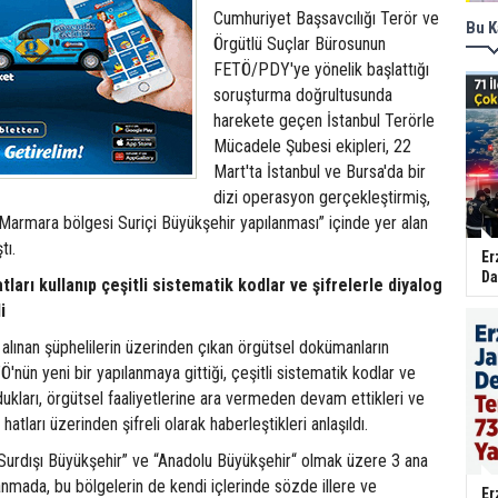
Cumhuriyet Başsavcılığı Terör ve
Bu K
Örgütlü Suçlar Bürosunun
FETÖ/PDY'ye yönelik başlattığı
soruşturma doğrultusunda
harekete geçen İstanbul Terörle
Mücadele Şubesi ekipleri, 22
Mart'ta İstanbul ve Bursa'da bir
dizi operasyon gerçekleştirmiş,
Marmara bölgesi Suriçi Büyükşehir yapılanması” içinde yer alan
tı.
Er
Da
atları kullanıp çeşitli sistematik kodlar ve şifrelerle diyalog
i
alınan şüphelilerin üzerinden çıkan örgütsel dokümanların
Ö'nün yeni bir yapılanmaya gittiği, çeşitli sistematik kodlar ve
rdukları, örgütsel faaliyetlerine ara vermeden devam ettikleri ve
atları üzerinden şifreli olarak haberleştikleri anlaşıldı.
“Surdışı Büyükşehir” ve “Anadolu Büyükşehir“ olmak üzere 3 ana
anmada, bu bölgelerin de kendi içlerinde sözde illere ve
Er