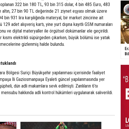
toplanan 322 bin 180 TL, 93 bin 315 dolar, 4 bin 485 Euro, 483
e altın, 27 bin 90 TL değerinde 21 ziynet eşyası olmak üzere
 bin 931 lira karşılığında materyal, bir market zincirine ait
lü 129 adet alışveriş kartı, yine yurt dışına kayıtlı GSM numaraları
nu ve dijital materyaller ile örgütsel dokümanlar ele geçirildi.
ir kısmı elektrikli süpürgeden çıkarken, büyük bölümü ise yatak
kmecelerine gizlenmiş halde bulundu.
Er
Bi
utuklandı
 Bölgesi Suriçi Büyükşehir yapılanması içerisinde faaliyet
paşa İli Gaziosmanpaşa Eyaleti güncel yapılanmasında yer
şüpheli, dün adli makamlara sevk edilmişti. Zanlıların 6'sı
 mensubu hakkında adli kontrol hükümleri uygulanarak salıverildi.