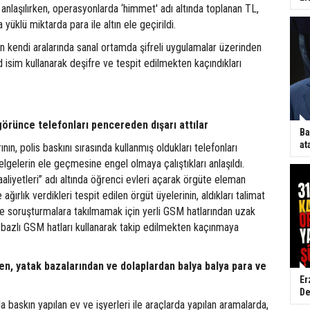
anlaşılırken, operasyonlarda ‘himmet' adı altında toplanan TL,
yüklü miktarda para ile altın ele geçirildi.
in kendi aralarında sanal ortamda şifreli uygulamalar üzerinden
od isim kullanarak deşifre ve tespit edilmekten kaçındıkları
 görünce telefonları pencereden dışarı attılar
Ba
at
n, polis baskını sırasında kullanmış oldukları telefonları
gelerin ele geçmesine engel olmaya çalıştıkları anlaşıldı.
aliyetleri” adı altında öğrenci evleri açarak örgüte eleman
ğırlık verdikleri tespit edilen örgüt üyelerinin, aldıkları talimat
ye soruşturmalara takılmamak için yerli GSM hatlarından uzak
ı bazlı GSM hatları kullanarak takip edilmekten kaçınmaya
en, yatak bazalarından ve dolaplardan balya balya para ve
Er
De
 baskın yapılan ev ve işyerleri ile araçlarda yapılan aramalarda,