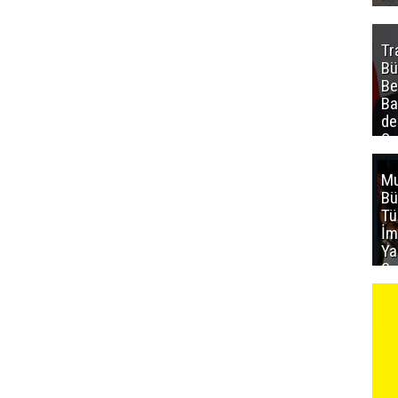
Tr
Bü
Be
Ba
de
Sa
al
Mu
Bü
T
İm
Ya
Sa