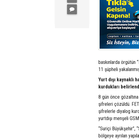
baskınlarda örgütün “
11 şüpheli yakalanmış
Yurt dışı kaynaklı h
kurdukları belirlend
8 gün önce gözaltına 
şifreleri çözüldü. FET
şifrelerle diyalog ku
yurtdışı menşeli GSM h
“Suriçi Büyükşehir”, 
bölgeye ayrılan yapıl