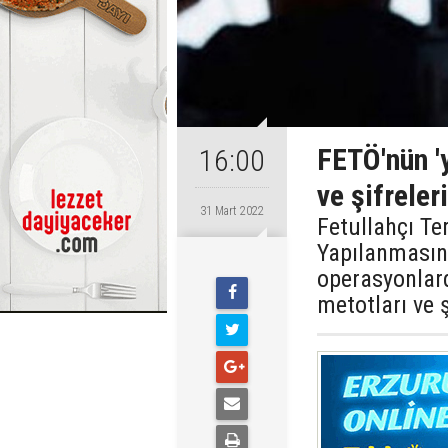
FETÖ'nün '
16:00
ve şifreler
31 Mart 2022
Fetullahçı Te
Yapılanmasın
operasyonlar
metotları ve ş