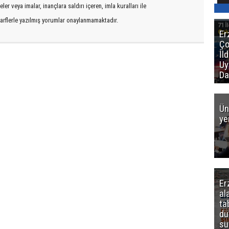
er veya imalar, inançlara saldırı içeren, imla kuralları ile
arflerle yazılmış yorumlar onaylanmamaktadır.
Er
Ço
İl
Uy
Da
Ün
ye
Er
al
ta
dü
sü