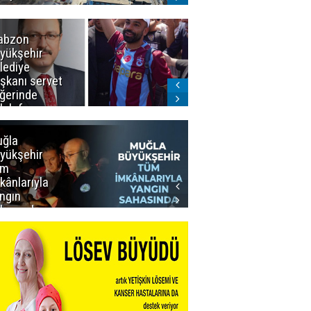
abzon
Salah ancak
yükşehir
Aralık ayında
lediye
Erzurum'da
şkanı servet
ğerinde
lah forması
dı
ğla
Muğla
yükşehir
Büyükşehir’den
üm
Personeline
kânlarıyla
Rekor
ngın
Promosyon
hasında