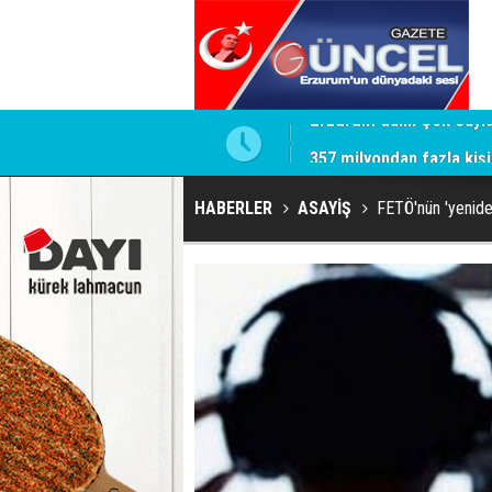
357 milyondan fazla kişi
HABERLER
ASAYİŞ
FETÖ'nün 'yeniden