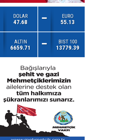
DOLAR
EURO
47.68
55.13
ALTIN
BIST 100
6659.71
13779.39