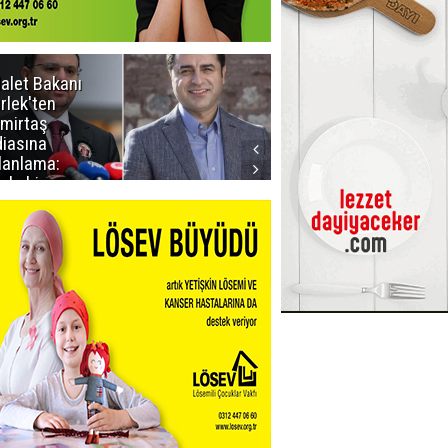
alet Bakanı
Dadaş 2.hafta
rlek'ten
Galatasaray'ı
mirtaş
konuk edecek
diasına
lanlama:
yle bir
ıklama
pmadım