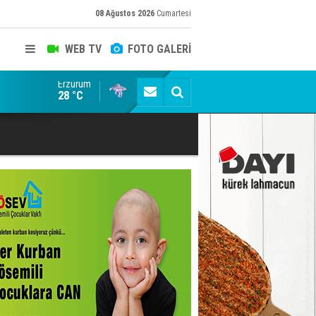
08 Ağustos 2026
Cumartesi
WEB TV
FOTO GALERİ
Erzurum
Devlet Bahçeli 20 bin kişinin katıldığı düğünde nikah
28 °C