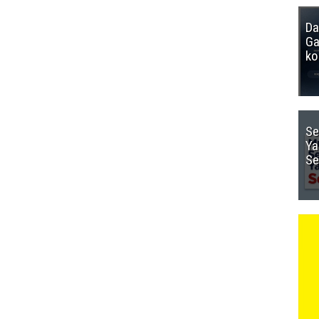
Da
Ga
ko
Se
Ya
Se