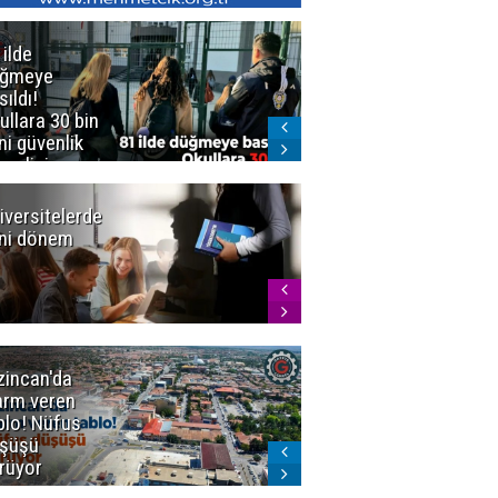
 ilde
Erzurum'da
üğmeye
Kürekle
sıldı!
işlenen
ullara 30 bin
vahşette karar
ni güvenlik
kesinleşti!
revlisi
Yargıtay
cezaları onadı
iversitelerde
Başkan
ni dönem
Sekmen'den
Tercih
Döneminde
Erzurum
Vurgusu
zincan'da
Meteoroloji
arm veren
uyardı!
blo! Nüfus
Doğu'ya yaz
şüşü
gelmeyecek
rüyor