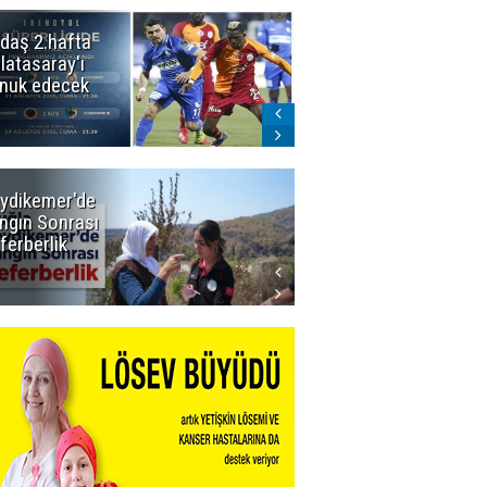
daş 2.hafta
Ömer Arda
latasaray'ı
U20 Millî Takım
nuk edecek
kadrosunda
ydikemer'de
Muğla
ngın Sonrası
Büyükşehir
ferberlik
Tüm
İmkânlarıyla
Yangın
Sahasında