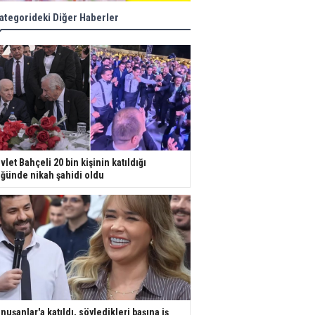
ategorideki Diğer Haberler
vlet Bahçeli 20 bin kişinin katıldığı
ğünde nikah şahidi oldu
nuşanlar'a katıldı, söyledikleri başına iş