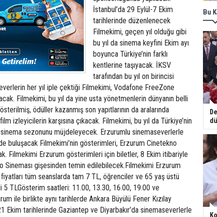
İstanbul’da 29 Eylül-7 Ekim
Bu K
tarihlerinde düzenlenecek
Filmekimi, geçen yıl olduğu gibi
bu yıl da sinema keyfini Ekim ayı
boyunca Türkiye’nin farklı
kentlerine taşıyacak. İKSV
tarafından bu yıl on birincisi
verlerin her yıl iple çektiği Filmekimi, Vodafone FreeZone
cak. Filmekimi, bu yıl da yine usta yönetmenlerin dünyanın belli
gösterilmiş, ödüller kazanmış son yapıtlarının da aralarında
De
ilm izleyicilerin karşısına çıkacak. Filmekimi, bu yıl da Türkiye’nin
dü
ni sinema sezonunu müjdeleyecek. Erzurumlu sinemaseverlerle
nde buluşacak Filmekimi’nin gösterimleri, Erzurum Cinetekno
k. Filmekimi Erzurum gösterimleri için biletler, 8 Ekim itibariyle
 Sineması gişesinden temin edilebilecek.Filmekimi Erzurum
 fiyatları tüm seanslarda tam 7 TL, öğrenciler ve 65 yaş üstü
imli 5 TLGösterim saatleri: 11.00, 13.30, 16.00, 19.00 ve
rum ile birlikte aynı tarihlerde Ankara Büyülü Fener Kızılay
1 Ekim tarihlerinde Gaziantep ve Diyarbakır’da sinemaseverlerle
Ko