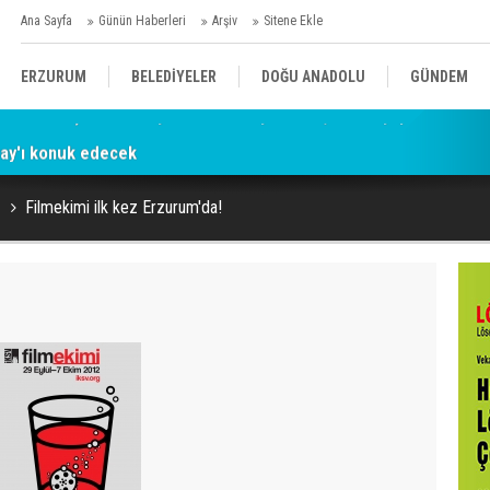
Ana Sayfa
Günün Haberleri
Arşiv
Sitene Ekle
ERZURUM
BELEDİYELER
DOĞU ANADOLU
GÜNDEM
ray'ı konuk edecek
SİYASET
AFAD/ SAVAŞ
SPOR
Filmekimi ilk kez Erzurum'da!
KÜLTÜR/SANAT//MAĞAZİN
BODRUM