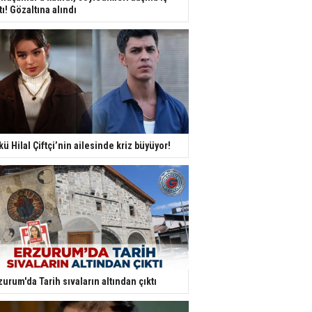
tı! Gözaltına alındı
kü Hilal Çiftçi’nin ailesinde kriz büyüyor!
zurum'da Tarih sıvaların altından çıktı