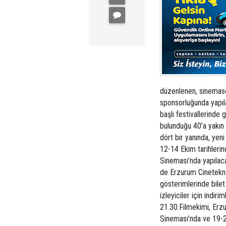
düzenlenen, sinemase
sponsorluğunda yapıla
başlı festivallerinde 
bulunduğu 40’a yakın f
dört bir yanında, ye
12-14 Ekim tarihleri
Sineması’nda yapılaca
de Erzurum Cinetekno
gösterimlerinde bilet
izleyiciler için indir
21.30.Filmekimi, Erzu
Sineması’nda ve 19-2