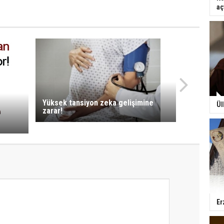
aç
Yüksek tansiyon zeka gelişimine
Ül
zarar!
Er