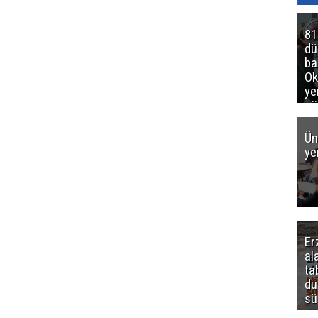
81
d
ba
Ok
ye
gö
Ün
ye
Er
al
ta
dü
sü