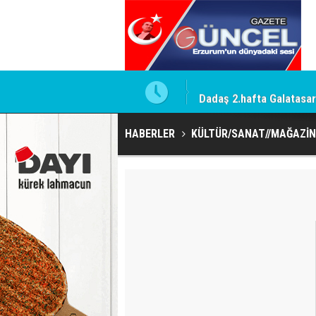
le bir açıklama yapmadım
Dadaş 2.hafta Galatasa
HABERLER
KÜLTÜR/SANAT//MAĞAZİN