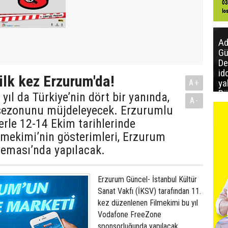
Ad
Gü
De
id
ilk kez Erzurum'da!
ya
A+
Bö
yıl da Türkiye’nin dört bir yanında,
A-
aç
sezonunu müjdeleyecek. Erzurumlu
ya
rle 12-14 Ekim tarihlerinde
lmekimi’nin gösterimleri, Erzurum
neması’nda yapılacak.
Erzurum Güncel- İstanbul Kültür
Sanat Vakfı (İKSV) tarafından 11.
kez düzenlenen Filmekimi bu yıl
Vodafone FreeZone
sponsorluğunda yapılacak.