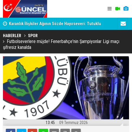
Karanlık İlişkiler Ağının Sözde Hayırseveri: Tutuklu
Dadaş'a Mil
Memet Aca Dosyası
HABERLER
SPOR
Futbolseverlere müjde! Fenerbahçe'nin Şampiyonlar Ligi maçı
şifresiz kanalda
13:45
09 Temmuz 2026