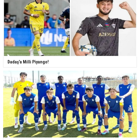
Dadaş'a Milli Piyango!