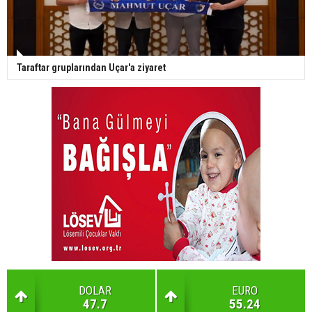
Taraftar gruplarından Uçar'a ziyaret
DOLAR
EURO
47.7
55.24