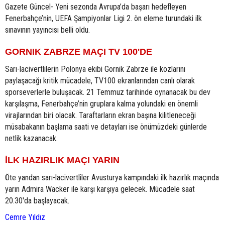
Gazete Güncel- Yeni sezonda Avrupa’da başarı hedefleyen
Fenerbahçe’nin, UEFA Şampiyonlar Ligi 2. ön eleme turundaki ilk
sınavının yayıncısı belli oldu.
GORNIK ZABRZE MAÇI TV 100'DE
Sarı-lacivertlilerin Polonya ekibi Gornik Zabrze ile kozlarını
paylaşacağı kritik mücadele, TV100 ekranlarından canlı olarak
sporseverlerle buluşacak. 21 Temmuz tarihinde oynanacak bu dev
karşılaşma, Fenerbahçe’nin gruplara kalma yolundaki en önemli
virajlarından biri olacak. Taraftarların ekran başına kilitleneceği
müsabakanın başlama saati ve detayları ise önümüzdeki günlerde
netlik kazanacak.
İLK HAZIRLIK MAÇI YARIN
Öte yandan sarı-lacivertliler Avusturya kampındaki ilk hazırlık maçında
yarın Admira Wacker ile karşı karşıya gelecek. Mücadele saat
20.30'da başlayacak.
Cemre Yıldız