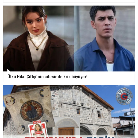
Ülkü Hilal Çiftçi’nin ailesinde kriz büyüyor!