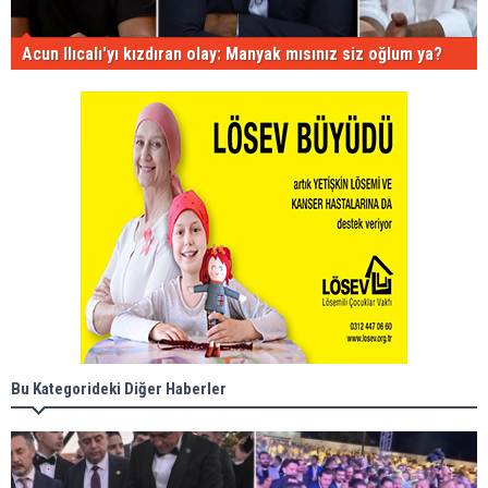
Acun Ilıcalı'yı kızdıran olay: Manyak mısınız siz oğlum ya?
Bu Kategorideki Diğer Haberler