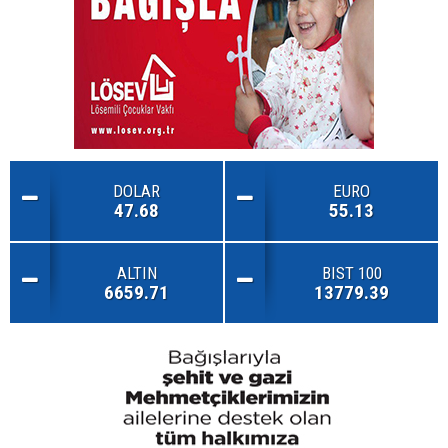
DOLAR
EURO
47.68
55.13
ALTIN
BIST 100
6659.71
13779.39