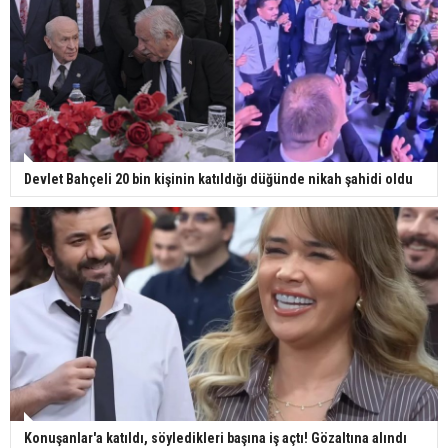
Devlet Bahçeli 20 bin kişinin katıldığı düğünde nikah şahidi oldu
Konuşanlar'a katıldı, söyledikleri başına iş açtı! Gözaltına alındı