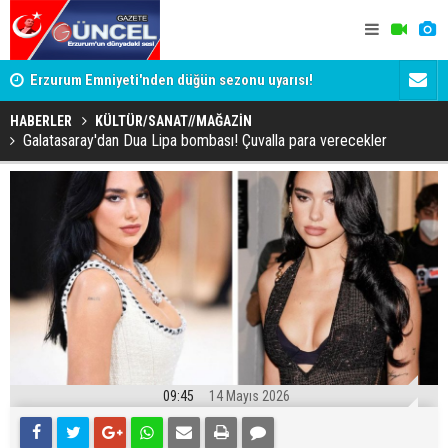
Erzurum Emniyeti'nden düğün sezonu uyarısı!
Erzurum Paş
mu?
HABERLER
KÜLTÜR/SANAT//MAĞAZİN
Galatasaray'dan Dua Lipa bombası! Çuvalla para verecekler
09:45
14 Mayıs 2026