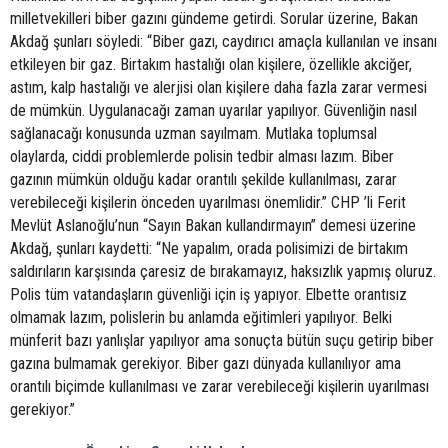
milletvekilleri biber gazını gündeme getirdi. Sorular üzerine, Bakan
Akdağ şunları söyledi: “Biber gazı, caydırıcı amaçla kullanılan ve insanı
etkileyen bir gaz. Birtakım hastalığı olan kişilere, özellikle akciğer,
astım, kalp hastalığı ve alerjisi olan kişilere daha fazla zarar vermesi
de mümkün. Uygulanacağı zaman uyarılar yapılıyor. Güvenliğin nasıl
sağlanacağı konusunda uzman sayılmam. Mutlaka toplumsal
olaylarda, ciddi problemlerde polisin tedbir alması lazım. Biber
gazının mümkün olduğu kadar orantılı şekilde kullanılması, zarar
verebileceği kişilerin önceden uyarılması önemlidir.” CHP ’li Ferit
Mevlüt Aslanoğlu’nun “Sayın Bakan kullandırmayın” demesi üzerine
Akdağ, şunları kaydetti: “Ne yapalım, orada polisimizi de birtakım
saldırıların karşısında çaresiz de bırakamayız, haksızlık yapmış oluruz.
Polis tüm vatandaşların güvenliği için iş yapıyor. Elbette orantısız
olmamak lazım, polislerin bu anlamda eğitimleri yapılıyor. Belki
münferit bazı yanlışlar yapılıyor ama sonuçta bütün suçu getirip biber
gazına bulmamak gerekiyor. Biber gazı dünyada kullanılıyor ama
orantılı biçimde kullanılması ve zarar verebileceği kişilerin uyarılması
gerekiyor.”