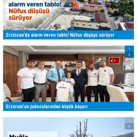
Erzincan'da alarm veren tablo! Nüfus düşüşü sürüyor
Erzurum'un judocularından büyük başarı