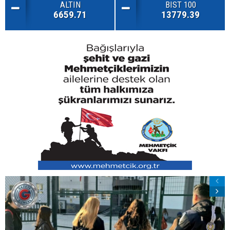
ALTIN
BIST 100
6659.71
13779.39