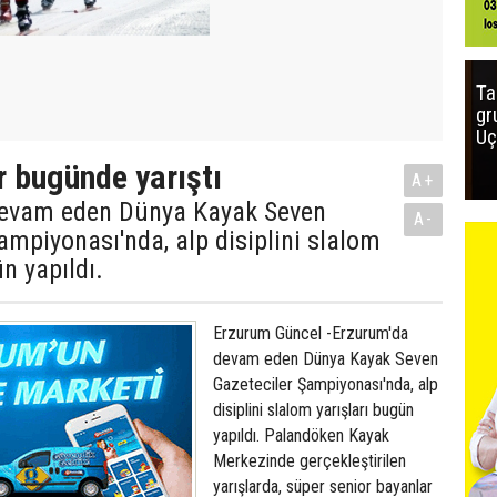
Ta
gr
Uç
r bugünde yarıştı
A+
evam eden Dünya Kayak Seven
A-
ampiyonası'nda, alp disiplini slalom
n yapıldı.
Erzurum Güncel -Erzurum'da
devam eden Dünya Kayak Seven
Gazeteciler Şampiyonası'nda, alp
disiplini slalom yarışları bugün
yapıldı. Palandöken Kayak
Merkezinde gerçekleştirilen
yarışlarda, süper senior bayanlar