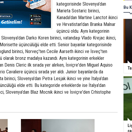
kategorisinde Slovenya'dan
Bu K
Marieta Sostaric birinci,
Kanada'dan Martine Lanctot ikinci
ve Hırvatistan'dan Branka Malnar
üçüncü oldu. Aynı kategorinin
e Slovenya'dan Darko Koren birinci, vatandaşı Vlado Krejac ikinci,
orisette üçüncülüğü elde etti. Senior bayanlar kategorisinde
glund birinci, Norveç'ten Cecile Aarseth ikinci ve İsveç'ten
ü olarak bronz madalya kazandı. Aynı kategorinin erkekler
an Denis Cleric ilk sırada yer alırken, İsviçre'den Miguel Aquiso
Ta
ario Cavaliere üçüncü sırada yer aldı. Junior bayanlarda da
ta birinci, Slovenya'dan Petra Lesjak ikinci ve yine İtalya'dan
ncülüğü elde etti. Bu kategoride erkeklerde ise İtalya'dan
ci, Slovenya'dan Blaz Mocnik ikinci ve İsviçre'den Crhistophe
Li
ça