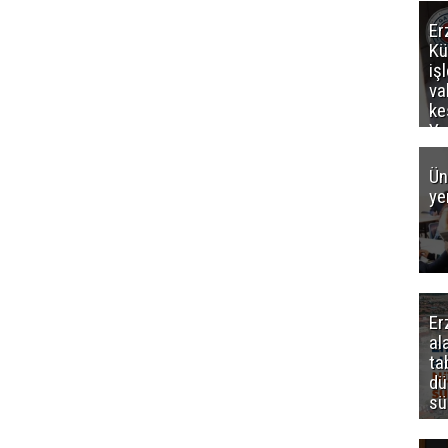
Er
Kü
iş
va
ke
Ya
ce
Ün
ye
Er
al
ta
dü
sü