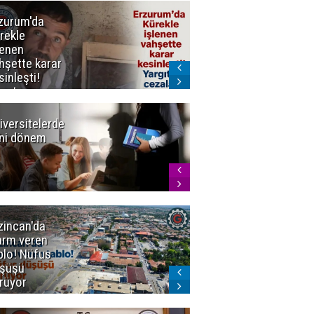
zurum'da
Erzurum dâhil
rekle
Çok Sayıda
lenen
İlde
hşette karar
Uyuşturucuya
sinleşti!
Darbe
rgıtay
zaları onadı
iversitelerde
Başkan
ni dönem
Sekmen'den
Tercih
Döneminde
Erzurum
Vurgusu
zincan'da
Meteoroloji
arm veren
uyardı!
blo! Nüfus
Doğu'ya yaz
şüşü
gelmeyecek
rüyor