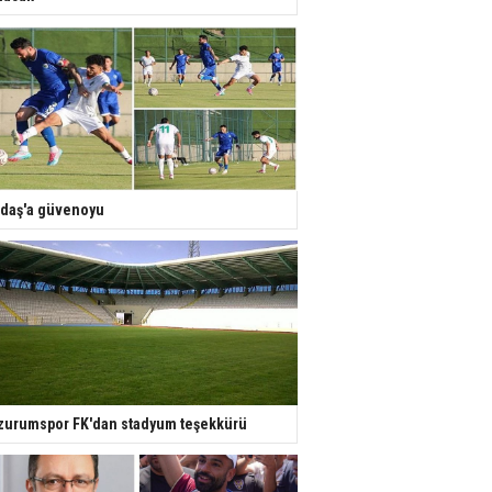
daş'a güvenoyu
zurumspor FK'dan stadyum teşekkürü