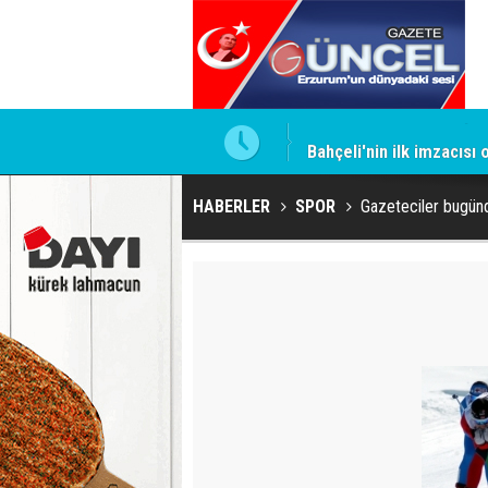
ntrol altında
Bahçeli'nin ilk imzacısı
HABERLER
SPOR
Gazeteciler bugünd