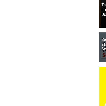
Ta
gr
Uç
Se
Ya
Se