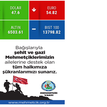
DOLAR
EURO
47.6
54.82
ALTIN
BIST 100
6503.61
13798.82