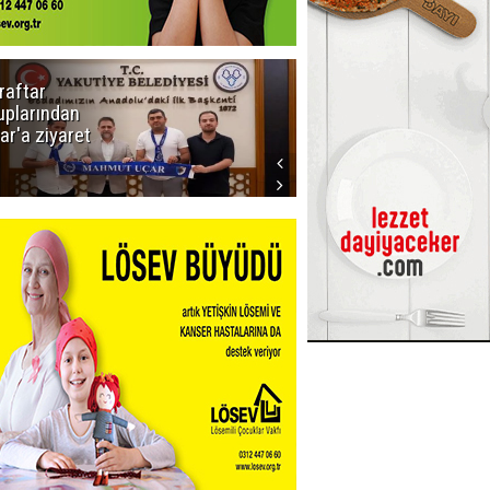
raftar
Ligde yeni
uplarından
sezon
ar'a ziyaret
başlıyor! İlk
düdük Bolu'da
çalacak