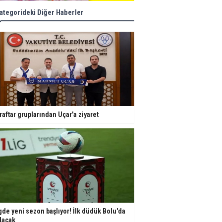
ategorideki Diğer Haberler
raftar gruplarından Uçar'a ziyaret
gde yeni sezon başlıyor! İlk düdük Bolu'da
lacak