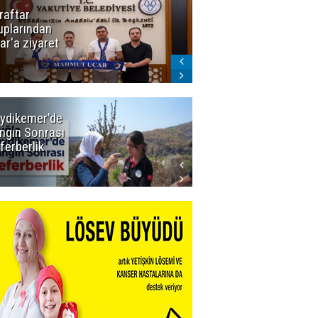
raftar
Ligde yeni
uplarından
sezon
ar'a ziyaret
başlıyor! İlk
düdük Bolu'da
çalacak
ydikemer'de
Muğla
ngın Sonrası
Büyükşehir
ferberlik
Tüm
İmkânlarıyla
Yangın
Sahasında