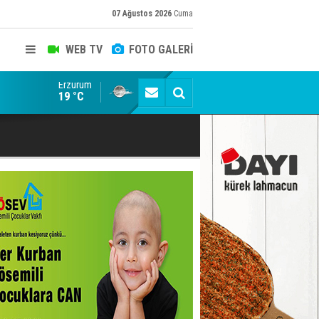
07 Ağustos 2026
Cuma
WEB TV
FOTO GALERİ
Erzurum
Siyaset-Sermaye Çizgisinde Haklılığın Resmi: Selami Al
19 °C