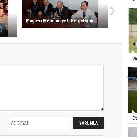
Müşteri Memnuniyeti Belgelendi
Da
Er