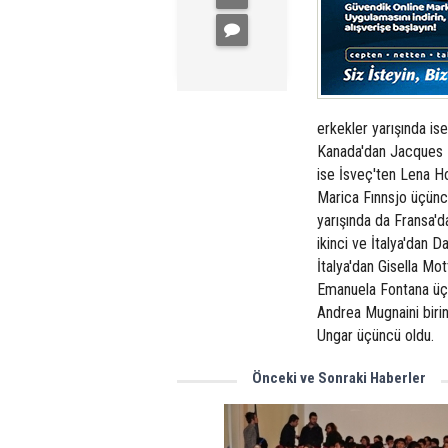
erkekler yarışında is
Kanada'dan Jacques M
ise İsveç'ten Lena Ho
Marica Fınnsjo üçünc
yarışında da Fransa'd
ikinci ve İtalya'dan D
İtalya'dan Gisella Mot
Emanuela Fontana üçü
Andrea Mugnaini birin
Ungar üçüncü oldu.
Önceki ve Sonraki Haberler