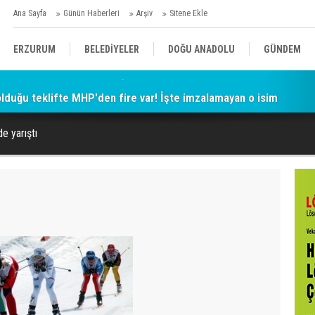
Ana Sayfa
Günün Haberleri
Arşiv
Sitene Ekle
ERZURUM
BELEDİYELER
DOĞU ANADOLU
GÜNDEM
 olduğu teklifte MHP'den fire var! İşte imzalamayan o isim
SİYASET
AFAD/ SAVAŞ
SPOR
e yarıştı
KÜLTÜR/SANAT//MAĞAZİN
BODRUM