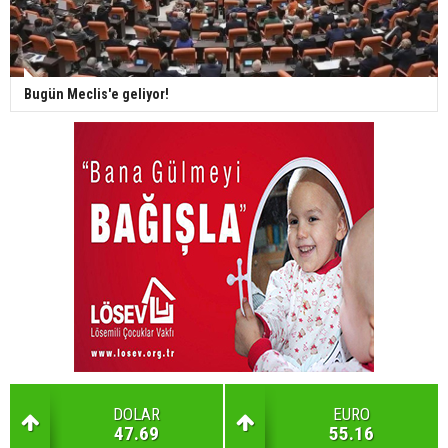
Bugün Meclis'e geliyor!
DOLAR
EURO
47.69
55.16