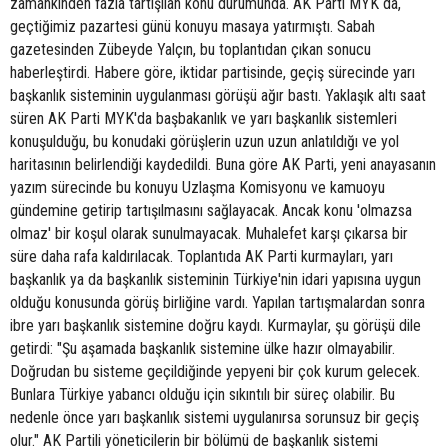
zamankinden fazla tartışılan konu durumunda. AK Parti MYK da,
geçtiğimiz pazartesi günü konuyu masaya yatırmıştı. Sabah
gazetesinden Zübeyde Yalçın, bu toplantıdan çıkan sonucu
haberleştirdi. Habere göre, iktidar partisinde, geçiş sürecinde yarı
başkanlık sisteminin uygulanması görüşü ağır bastı. Yaklaşık altı saat
süren AK Parti MYK'da başbakanlık ve yarı başkanlık sistemleri
konuşulduğu, bu konudaki görüşlerin uzun uzun anlatıldığı ve yol
haritasının belirlendiği kaydedildi. Buna göre AK Parti, yeni anayasanın
yazım sürecinde bu konuyu Uzlaşma Komisyonu ve kamuoyu
gündemine getirip tartışılmasını sağlayacak. Ancak konu 'olmazsa
olmaz' bir koşul olarak sunulmayacak. Muhalefet karşı çıkarsa bir
süre daha rafa kaldırılacak. Toplantıda AK Parti kurmayları, yarı
başkanlık ya da başkanlık sisteminin Türkiye'nin idari yapısına uygun
olduğu konusunda görüş birliğine vardı. Yapılan tartışmalardan sonra
ibre yarı başkanlık sistemine doğru kaydı. Kurmaylar, şu görüşü dile
getirdi: "Şu aşamada başkanlık sistemine ülke hazır olmayabilir.
Doğrudan bu sisteme geçildiğinde yepyeni bir çok kurum gelecek.
Bunlara Türkiye yabancı olduğu için sıkıntılı bir süreç olabilir. Bu
nedenle önce yarı başkanlık sistemi uygulanırsa sorunsuz bir geçiş
olur." AK Partili yöneticilerin bir bölümü de başkanlık sistemi