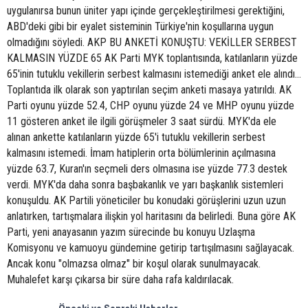
uygulanırsa bunun üniter yapı içinde gerçekleştirilmesi gerektiğini,
ABD'deki gibi bir eyalet sisteminin Türkiye'nin koşullarına uygun
olmadığını söyledi. AKP BU ANKETİ KONUŞTU: VEKİLLER SERBEST
KALMASIN YÜZDE 65 AK Parti MYK toplantısında, katılanların yüzde
65'inin tutuklu vekillerin serbest kalmasını istemediği anket ele alındı...
Toplantıda ilk olarak son yaptırılan seçim anketi masaya yatırıldı. AK
Parti oyunu yüzde 52.4, CHP oyunu yüzde 24 ve MHP oyunu yüzde
11 gösteren anket ile ilgili görüşmeler 3 saat sürdü. MYK'da ele
alınan ankette katılanların yüzde 65'i tutuklu vekillerin serbest
kalmasını istemedi. İmam hatiplerin orta bölümlerinin açılmasına
yüzde 63.7, Kuran'ın seçmeli ders olmasına ise yüzde 77.3 destek
verdi. MYK'da daha sonra başbakanlık ve yarı başkanlık sistemleri
konuşuldu. AK Partili yöneticiler bu konudaki görüşlerini uzun uzun
anlatırken, tartışmalara ilişkin yol haritasını da belirledi. Buna göre AK
Parti, yeni anayasanın yazım sürecinde bu konuyu Uzlaşma
Komisyonu ve kamuoyu gündemine getirip tartışılmasını sağlayacak.
Ancak konu "olmazsa olmaz" bir koşul olarak sunulmayacak.
Muhalefet karşı çıkarsa bir süre daha rafa kaldırılacak.