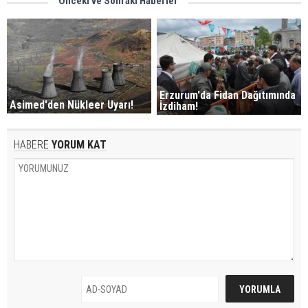
Önceki ve Sonraki Haberler
Erzurum'da Fidan Dağıtımında
Asimed'den Nükleer Uyarı!
İzdiham!
HABERE
YORUM KAT