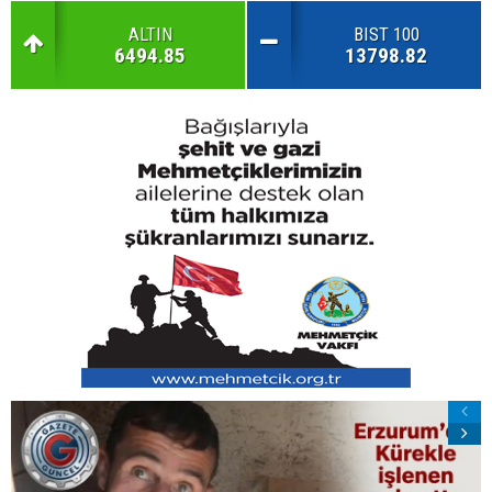
ALTIN
BIST 100
6494.85
13798.82