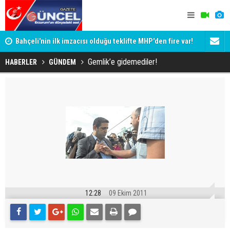
Bahçeli'nin ilk imzacısı olduğu teklifte MHP'den fire var!
Siyaset-Se
İşte imzalamayan o isim
Altınok ve K
Gemlik’e gidemediler!
HABERLER
GÜNDEM
12:28
09 Ekim 2011