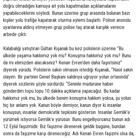
doğru olmadığını kamuya ait yolu kapatmadan açıklamalarını
yapabileceklerini söyledi. Bunun üzerine grup arasında bulunan bazı
kişiler yolu trafiğe kapatarak oturma eylemi başlattı. Polisin anonslu
uyarılarına aldırış etmeyen grup polise taş atarak karşılık verince
arbede çıktı.
Kalabalığı yatıştıran Gültan Kışanak bu kez polislerin üzerine “Bu
ülkede yaşama hakkımız yok mu? Konuşma hakkımız yok mu? Bunu
da mı elimizden alacaksınız? Kenan Evren’den daha faşistsiniz”
diyerek yürüdü. Polislerin sakin olmasını istediği Kışanak, “Nasıl sakin
olayım. Bir partinin Genel Başkanı saldırıya uğruyor yolun ortasında”
diyerek sözlerini şöyle sürdürdü: “Seninle müdürüne haber
gönderdim topu topu 10 dakika açıklama yapacağız. Bu kadar
hakkımız yok mu, bu ülkede benim konuşma hakkım yoksa, şu yolun
hiç bir anlamı yok. Kanun böyle demiyor, kanun diyor ki insanlar
konuşsun, insanlar demokratik tepkisini göstersin. İnsanlar Gemlik’e
yürümek istiyorsa Gemlik’e yürüsün. Bunu engelliyorsanız bunun adı
12 Eylül faşizmidir. Biz faşizme direnerek geldik bugüne, bundan
sonra da faşizme karşı direneceğiz. Adı Kenan Evren faşizmi olsa da,