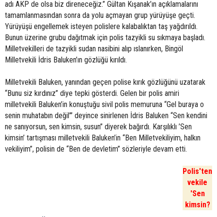
adı AKP de olsa biz direneceğiz.” Gültan Kışanak’ın açıklamalarını
tamamlanmasından sonra da yolu açmayan grup yürüyüşe geçti.
Yürüyüşü engellemek isteyen polislere kalabalıktan taş yağdırıldı.
Bunun üzerine grubu dağıtmak için polis tazyikli su sıkmaya başladı.
Milletvekilleri de tazyikli sudan nasibini alıp ıslanırken, Bingöl
Milletvekili İdris Baluken’ın gözlüğü kırıldı.
Milletvekili Baluken, yanından geçen polise kırık gözlüğünü uzatarak
“Bunu siz kırdınız” diye tepki gösterdi. Gelen bir polis amiri
milletvekili Baluken’in konuştuğu sivil polis memuruna “Gel buraya o
senin muhatabın değil’” deyince sinirlenen İdris Baluken “Sen kendini
ne sanıyorsun, sen kimsin, susun” diyerek bağırdı. Karşılıklı ’Sen
kimsin’ tartışması milletvekili Baluken’in “Ben Milletvekiliyim, halkın
vekiliyim”, polisin de “Ben de devletim” sözleriyle devam etti.
Polis'ten
vekile
'Sen
kimsin?