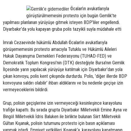
Öcalan’ın avukatlarıyla
görüştürülmemesini protesto için bugün Gemlik’te
yapılması planlanan yürüyüşe gitmek isteyen BDP’liler engellendi.
Diyarbakır’da yolu kapayan gruba polis tazyikli suyla müdahale etti
İmralı Cezaevinde hükümlü Abdullah Öcalan’ın avukatlarıyla
görüşememesini protesto amacıyla Tutuklu ve Hükümlü Aileleri
Hukuk Dayanışma Dernekleri Federasyonu (TUHAD-FED) ve
Demokratik Toplum Kongresi’nin (DTK) desteğiyle Bursa’nın Gemlik
İlçesinde yarın yapılacak yürüyüşe katılmak için Diyarbakır’dan yola
çıkan konvoyu, polis kent çıkışında durdurdu. Polis, ’diğer illerde BDP
konvoyuna saldırı olabilir’ ihbarı aldıklarını ve bu nedenle geçişe izin
vermeyeceklerini bildirdi.
Grup, polisin geçişlerine izin vermeyeceği kesinleşince karayolunu
trafiğe kapattı. Bu sırada grupta Diyarbakır Milletvekili Emine Ayna ve
Bingöl Milletvekili İdris Baluken ile birlikte bulunan Siirt Milletvekili
Gültan Kışanak, polisin tutumunu protesto için basın açıklaması
yapmak istedi. Emniyet yetkilileri Kışanak’a, karayolunu kapatmanın