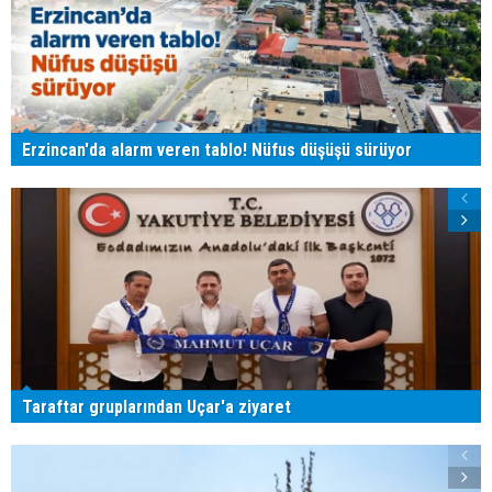
Erzincan'da alarm veren tablo! Nüfus düşüşü sürüyor
Taraftar gruplarından Uçar'a ziyaret