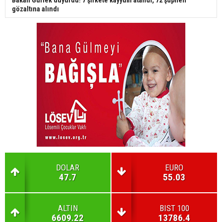
gözaltına alındı
DOLAR
EURO
47.7
55.03
ALTIN
BIST 100
6609.22
13786.4