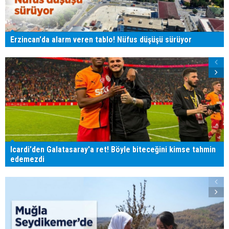
Erzincan'da alarm veren tablo! Nüfus düşüşü sürüyor
Icardi'den Galatasaray'a ret! Böyle biteceğini kimse tahmin
edemezdi