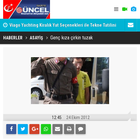
Viago Yachting Kiralık Yat Seçenekleri ile Tekne Tatilini
AHBAP Dern
Planlayın
Genç kıza çirkin tuzak
HABERLER
ASAYİŞ
12:45
24 Ekim 2012