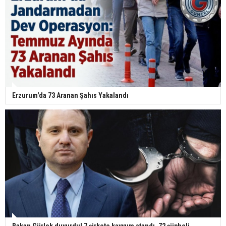
Erzurum'da 73 Aranan Şahıs Yakalandı
Bakan Gürlek duyurdu! 7 şirkete kayyum atandı, 72 şüpheli