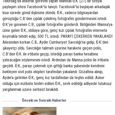
Tekirdağ’da askerlik görevini yapan Manisalı Ö.K. (21) ile sosyal
paylaşım sitesi Facebook’ta tanıştı. Facebook’ta başlayan arkadaşlık
kısa sürede gönül ilişkisine döndü. Ö.K., sadece bilgisayardan
görüştüğü C.B.’den çıplak çekilmiş fotoğrafını göndermesini istedi.
Ö.K.’ye güvenen C.B., çıplak fotoğrafını gönderdi. Birliğinden Manisa’ya
izine gelen Ö.K., iddiaya göre, genç kızı çıplak fotoğrafını internete
koymakla tehdit edip, 500 TL istedi. PARAYI ÇEKERKEN YAKALANDI
Ailesinden korkan C.B., Aydın Cumhuriyet Savcılığı’na gidip, Ö.K.’den
şikayetçi oldu. Savcılığın talimatı üzerine harakete geçen polis,
C.B.’den Ö.K. ile irtibata geçip, istediği parayı banka hesabına
yatıracağını söylemesini istedi. Ardından da Manisa polisi ile irtibata
geçildi. Ö.K., parayı çekmek için gittiği banka şubesinde kendisini
bekleyen sivil polis ekipleri tarafından yakalandı. Gözaltına alınıp,
Aydın’a getirilen Ö.K., genç kız tardafından da teşhis edildi. Asker
olduğu için inzibata teslim edilen Ö.K., sevk edildiği adliyede tutuksuz
yargılanmak üzere serbest bırakıldı.
Önceki ve Sonraki Haberler