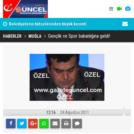
YU
Belediyelerin bütçelerinden büyük kesinti
Palandöken
Gençlik ve Spor bakanlığına geldi!
HABERLER
MUĞLA
12:16
24 Ağustos 2011