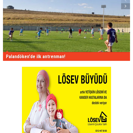
Palandöken'de ilk antrenman!