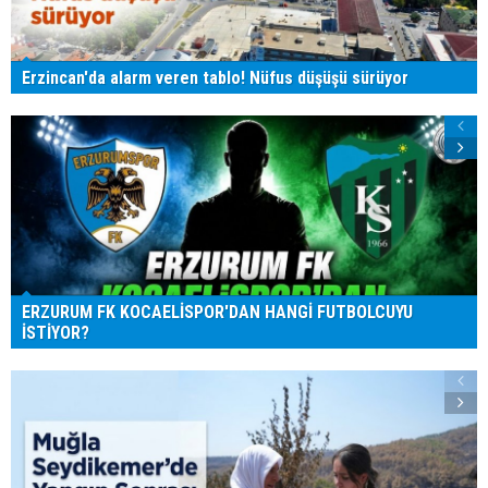
Erzincan'da alarm veren tablo! Nüfus düşüşü sürüyor
ERZURUM FK KOCAELİSPOR'DAN HANGİ FUTBOLCUYU
İSTİYOR?