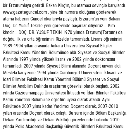
bir Erzurumluyu getirdi. Bakan Kılıç’ın, bu ataması sevinçle karşılandı.
www.gazeteguncel.com , yine bir numara olduğunu göstererek
atama haberini Güncel okurlarıyla paylaştı. Erzurum’un yeni Bakanı
Doç. Dr. Yusuf Tekin’e yeni görevinde başarılar diliyoruz…. Kim
kimdir…. DOÇ. DR. YUSUF TEKİN 1970 yılında Erzurum(Tortum) da
doğdu. İlk ve orta öğrenimini Rize’de tamamladı. Lisans öğrenimini
1989-1994 yılları arasında Ankara Üniversitesi Siyasal Bilgiler
Fakültesi Kamu Yönetimi Bölümünde aldı. Siyaset ve Sosyal Bilimler
Alanında 1997 yılında yüksek lisans ve 2002 yılında doktorasını
tamamladı. 2007 yılında Siyaset Bilimi alanında Doçent unvanı aldı.
Mesleki kariyerine 1994 yılında Cumhuriyet Üniversitesi İktisadi ve
İdari Bilimler Fakültesi Kamu Yönetimi Bölümü Siyaset ve Sosyal
Bilimler Anabilim Dalı’nda araştırma görevlisi olarak başladı. 2002
yılında Gaziosmanpaşa Üniversitesi İktisadi ve İdari Bilimler Fakültesi
Kamu Yönetimi Bölümü’ne öğretim üyesi olarak atandı. Aynı
Fakültede 2007 yılına kadar Yardımcı Doçent olarak, 2007-2010
yılları arasında Doçent olarak çalıştı. Bu süre içinde Bölüm Başkanlığı,
Dekan Yardımcılığı ve Dekan Vekilliği görevlerinde bulundu. 2010
yılında Polis Akademisi Başkanlığı Güvenlik Bilimleri Fakültesi Kamu