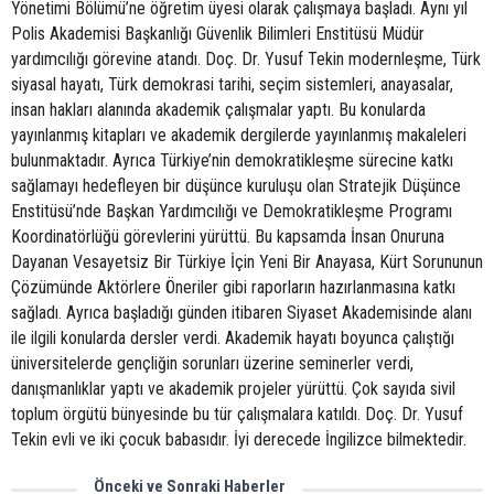
Yönetimi Bölümü’ne öğretim üyesi olarak çalışmaya başladı. Aynı yıl
Polis Akademisi Başkanlığı Güvenlik Bilimleri Enstitüsü Müdür
yardımcılığı görevine atandı. Doç. Dr. Yusuf Tekin modernleşme, Türk
siyasal hayatı, Türk demokrasi tarihi, seçim sistemleri, anayasalar,
insan hakları alanında akademik çalışmalar yaptı. Bu konularda
yayınlanmış kitapları ve akademik dergilerde yayınlanmış makaleleri
bulunmaktadır. Ayrıca Türkiye’nin demokratikleşme sürecine katkı
sağlamayı hedefleyen bir düşünce kuruluşu olan Stratejik Düşünce
Enstitüsü’nde Başkan Yardımcılığı ve Demokratikleşme Programı
Koordinatörlüğü görevlerini yürüttü. Bu kapsamda İnsan Onuruna
Dayanan Vesayetsiz Bir Türkiye İçin Yeni Bir Anayasa, Kürt Sorununun
Çözümünde Aktörlere Öneriler gibi raporların hazırlanmasına katkı
sağladı. Ayrıca başladığı günden itibaren Siyaset Akademisinde alanı
ile ilgili konularda dersler verdi. Akademik hayatı boyunca çalıştığı
üniversitelerde gençliğin sorunları üzerine seminerler verdi,
danışmanlıklar yaptı ve akademik projeler yürüttü. Çok sayıda sivil
toplum örgütü bünyesinde bu tür çalışmalara katıldı. Doç. Dr. Yusuf
Tekin evli ve iki çocuk babasıdır. İyi derecede İngilizce bilmektedir.
Önceki ve Sonraki Haberler