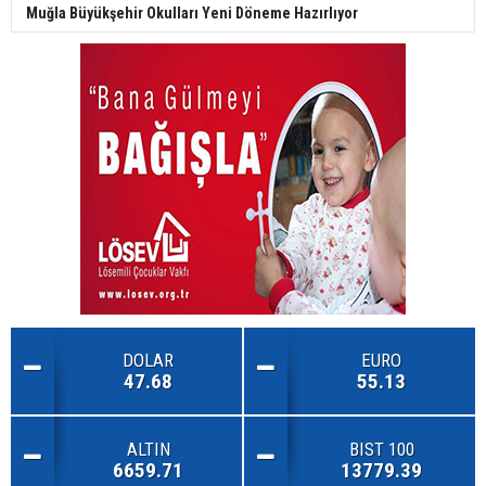
Muğla Büyükşehir Okulları Yeni Döneme Hazırlıyor
DOLAR
EURO
47.68
55.13
ALTIN
BIST 100
6659.71
13779.39