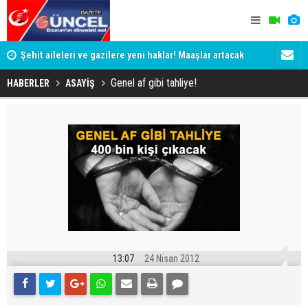
Şehit aileleri ve gazilere yeni haklar! Maaşlar artacak
Aman dikka
Genel af gibi tahliye!
HABERLER
ASAYİŞ
13:07
24 Nisan 2012