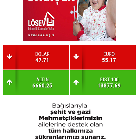
DOLAR
EURO
47.71
55.17
ALTIN
BIST 100
6660.25
13877.69