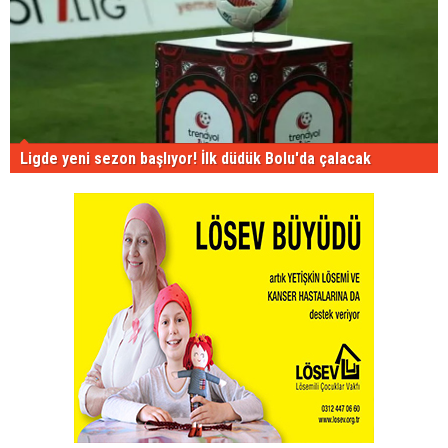
Ligde yeni sezon başlıyor! İlk düdük Bolu'da çalacak