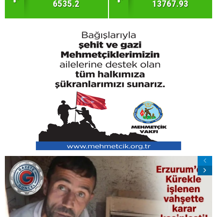
6535.2
13767.93