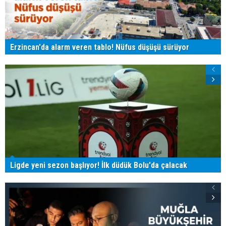
Erzincan'da alarm veren tablo! Nüfus düşüşü sürüyor
Ligde yeni sezon başlıyor! İlk düdük Bolu'da çalacak