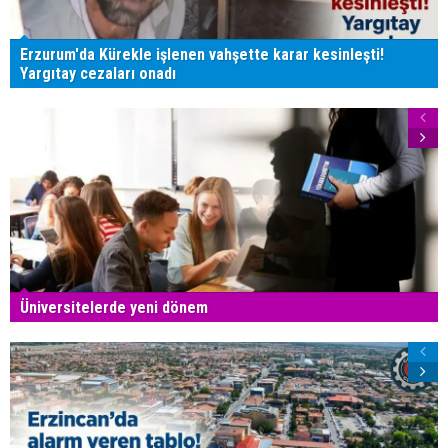
Erzurum'da Kürekle işlenen vahşette karar kesinleşti!
Yargıtay cezaları onadı
Üniversitelerde yeni dönem