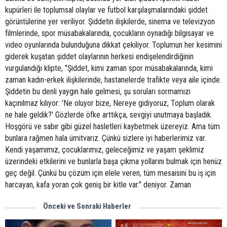
kupürleri ile toplumsal olaylar ve futbol karşılaşmalarındaki şiddet
görüntülerine yer veriliyor. Şiddetin ilişkilerde, sinema ve televizyon
filmlerinde, spor müsabakalarında, çocukların oynadığı bilgisayar ve
video oyunlarında bulunduğuna dikkat çekiliyor. Toplumun her kesimini
giderek kuşatan şiddet olaylarının herkesi endişelendirdiğinin
vurgulandığı klipte, "Şiddet, kimi zaman spor müsabakalarında, kimi
zaman kadın-erkek ilişkilerinde, hastanelerde trafikte veya aile içinde.
Şiddetin bu denli yaygın hale gelmesi, şu soruları sormamızı
kaçınılmaz kılıyor: 'Ne oluyor bize, Nereye gidiyoruz, Toplum olarak
ne hale geldik?' Gözlerde öfke arttıkça, sevgiyi unutmaya başladık.
Hoşgörü ve sabır gibi güzel hasletleri kaybetmek üzereyiz. Ama tüm
bunlara rağmen hala ümitvarız. Çünkü sizlere iyi haberlerimiz var.
Kendi yaşamımız, çocuklarımız, geleceğimiz ve yaşam şeklimiz
üzerindeki etkilerini ve bunlarla başa çıkma yollarını bulmak için henüz
geç değil. Çünkü bu çözüm için elele veren, tüm mesaisini bu iş için
harcayan, kafa yoran çok geniş bir kitle var." deniyor. Zaman
Önceki ve Sonraki Haberler