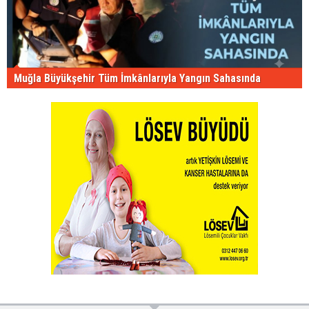
Muğla Büyükşehir Tüm İmkânlarıyla Yangın Sahasında