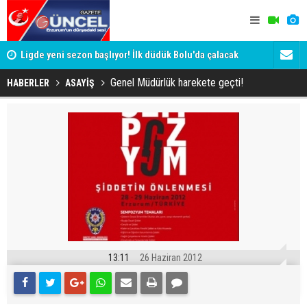
a!
Ligde yeni sezon başlıyor! İlk düdük Bolu'da çalacak
Eski Vali T
Valisini d
Genel Müdürlük harekete geçti!
HABERLER
ASAYİŞ
13:11
26 Haziran 2012