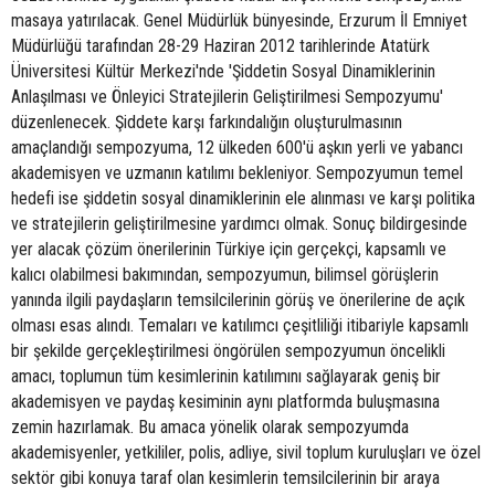
masaya yatırılacak. Genel Müdürlük bünyesinde, Erzurum İl Emniyet
Müdürlüğü tarafından 28-29 Haziran 2012 tarihlerinde Atatürk
Üniversitesi Kültür Merkezi'nde 'Şiddetin Sosyal Dinamiklerinin
Anlaşılması ve Önleyici Stratejilerin Geliştirilmesi Sempozyumu'
düzenlenecek. Şiddete karşı farkındalığın oluşturulmasının
amaçlandığı sempozyuma, 12 ülkeden 600'ü aşkın yerli ve yabancı
akademisyen ve uzmanın katılımı bekleniyor. Sempozyumun temel
hedefi ise şiddetin sosyal dinamiklerinin ele alınması ve karşı politika
ve stratejilerin geliştirilmesine yardımcı olmak. Sonuç bildirgesinde
yer alacak çözüm önerilerinin Türkiye için gerçekçi, kapsamlı ve
kalıcı olabilmesi bakımından, sempozyumun, bilimsel görüşlerin
yanında ilgili paydaşların temsilcilerinin görüş ve önerilerine de açık
olması esas alındı. Temaları ve katılımcı çeşitliliği itibariyle kapsamlı
bir şekilde gerçekleştirilmesi öngörülen sempozyumun öncelikli
amacı, toplumun tüm kesimlerinin katılımını sağlayarak geniş bir
akademisyen ve paydaş kesiminin aynı platformda buluşmasına
zemin hazırlamak. Bu amaca yönelik olarak sempozyumda
akademisyenler, yetkililer, polis, adliye, sivil toplum kuruluşları ve özel
sektör gibi konuya taraf olan kesimlerin temsilcilerinin bir araya