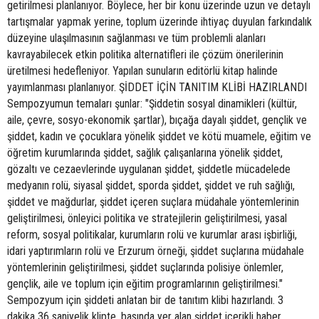
getirilmesi planlanıyor. Böylece, her bir konu üzerinde uzun ve detaylı
tartışmalar yapmak yerine, toplum üzerinde ihtiyaç duyulan farkındalık
düzeyine ulaşılmasının sağlanması ve tüm problemli alanları
kavrayabilecek etkin politika alternatifleri ile çözüm önerilerinin
üretilmesi hedefleniyor. Yapılan sunuların editörlü kitap halinde
yayımlanması planlanıyor. ŞİDDET İÇİN TANITIM KLİBİ HAZIRLANDI
Sempozyumun temaları şunlar: "Şiddetin sosyal dinamikleri (kültür,
aile, çevre, sosyo-ekonomik şartlar), bıçağa dayalı şiddet, gençlik ve
şiddet, kadın ve çocuklara yönelik şiddet ve kötü muamele, eğitim ve
öğretim kurumlarında şiddet, sağlık çalışanlarına yönelik şiddet,
gözaltı ve cezaevlerinde uygulanan şiddet, şiddetle mücadelede
medyanın rolü, siyasal şiddet, sporda şiddet, şiddet ve ruh sağlığı,
şiddet ve mağdurlar, şiddet içeren suçlara müdahale yöntemlerinin
geliştirilmesi, önleyici politika ve stratejilerin geliştirilmesi, yasal
reform, sosyal politikalar, kurumların rolü ve kurumlar arası işbirliği,
idari yaptırımların rolü ve Erzurum örneği, şiddet suçlarına müdahale
yöntemlerinin geliştirilmesi, şiddet suçlarında polisiye önlemler,
gençlik, aile ve toplum için eğitim programlarının geliştirilmesi."
Sempozyum için şiddeti anlatan bir de tanıtım klibi hazırlandı. 3
dakika 36 saniyelik klipte, basında yer alan şiddet içerikli haber