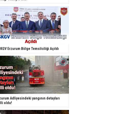
KGV Erzurum Bölge Temsilciliği Açıldı
zurum Adliyesindeki yangının detayları
lli oldu!