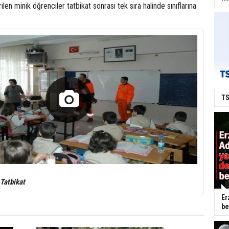
rilen minik öğrenciler tatbikat sonrası tek sıra halinde sınıflarına
TS
Tatbikat
Er
be