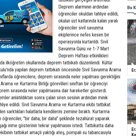
Deprem alarmının ardından
Bu K
öğrenciler okuldan tahliye edildi,
okulun üst katlarında kalan yaralı
öğrenciler sivil savunma
ekiplerince nefes kesen bir
operasyonla kurtarıldı. Sivil
Savunma Günü ve 1-7 Mart
Deprem Haftası etkinlikleri
a ilköğretim okullarında deprem tatbikatı düzenlendi. Kültür
ulu'nda yapılan deprem tatbikatı öncesinde Sivil Savunma Arama
Er
ınıflarda öğrencilere, deprem sırasında neler yapılması gerektiğini
 Arama ve Kurtarma Birliği görevlileri sınıftan bir öğrenciyi
rem sırasında neler yapılmasına dair hareketler gösterdi.
mler anlatıldıktan sonra çalan siren sesinin ardından minik
hliye edildi. Sivil Savunma Arama ve Kurtarma ekibi tatbikat
n sarktıkları halatlarla kendilerini zemine bıraktı. Kurtarma
öğrenciler, "bir daha, bir daha" şeklinde tezahürat yaparak
ağı inme gösterinin tekrar yapılmasını istedi. Tatbikatta daha
Er
kibinin tatbikat amaçlı yaktığı ateş, pompalı su tabancasıyla
Ko