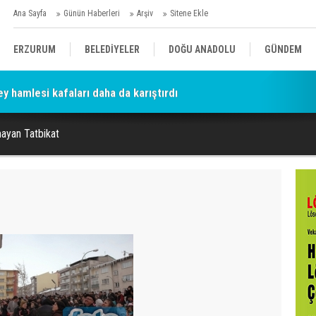
Ana Sayfa
Günün Haberleri
Arşiv
Sitene Ekle
ERZURUM
BELEDİYELER
DOĞU ANADOLU
GÜNDEM
ey hamlesi kafaları daha da karıştırdı
SİYASET
AFAD/ SAVAŞ
SPOR
ayan Tatbikat
KÜLTÜR/SANAT//MAĞAZİN
BODRUM