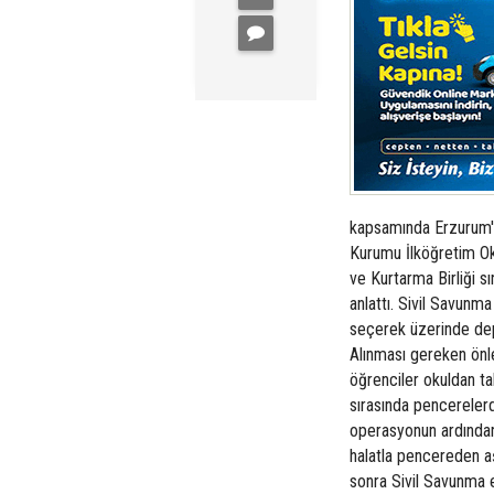
kapsamında Erzurum'd
Kurumu İlköğretim Ok
ve Kurtarma Birliği s
anlattı. Sivil Savunma
seçerek üzerinde dep
Alınması gereken önle
öğrenciler okuldan ta
sırasında pencerelerde
operasyonun ardından 
halatla pencereden aş
sonra Sivil Savunma e