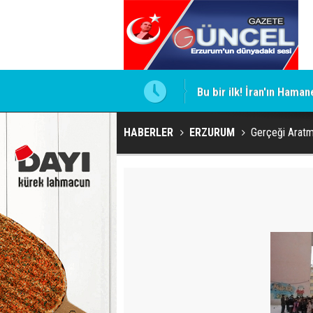
Bu bir ilk! İran'ın Haman
HABERLER
ERZURUM
Gerçeği Aratm