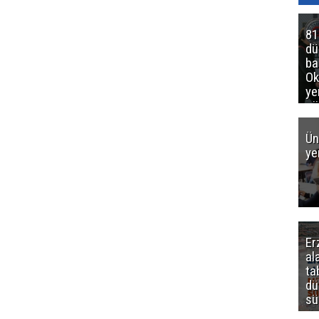
81
d
ba
Ok
ye
gö
Ün
ye
Er
al
ta
dü
sü