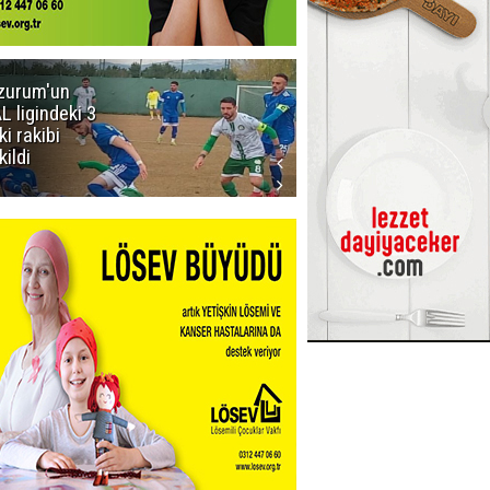
zurum'un
Acun Ilıcalı'yı
L ligindeki 3
kızdıran olay:
ki rakibi
Manyak
kildi
mısınız siz
oğlum ya?