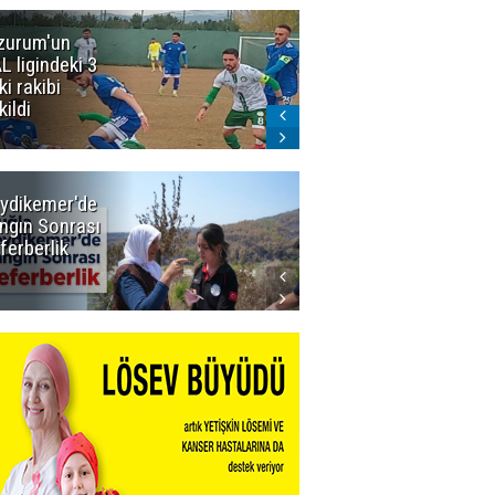
zurum'un
Acun Ilıcalı'yı
L ligindeki 3
kızdıran olay:
ki rakibi
Manyak
kildi
mısınız siz
oğlum ya?
ydikemer'de
Muğla
ngın Sonrası
Büyükşehir
ferberlik
Tüm
İmkânlarıyla
Yangın
Sahasında