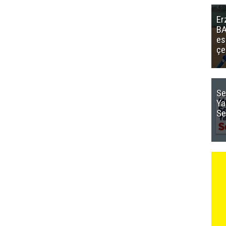
Er
BA
es
çe
Se
Ya
Se