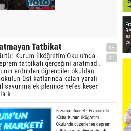
Er
BA
es
çe
ratmayan Tatbikat
A+
ültür Kurum İlköğretim Okulu'nda
A-
eprem tatbikatı gerçeğini aratmadı.
ının ardından öğrenciler okuldan
, okulun üst katlarında kalan yaralı
vil savunma ekiplerince nefes kesen
la k
Erzurum Güncel - Erzurum'da
Kültür Kurum İlköğretim
Okulu'nda düzenlenen deprem
tatbikatı gerçeğini aratmadı.