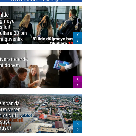
 ilde
Erzurum'da
üğmeye
Kürekle
sıldı!
işlenen
ullara 30 bin
vahşette karar
ni güvenlik
kesinleşti!
revlisi
Yargıtay
cezaları onadı
iversitelerde
Başkan
ni dönem
Sekmen'den
Tercih
Döneminde
Erzurum
Vurgusu
zincan'da
Meteoroloji
arm veren
uyardı!
blo! Nüfus
Doğu'ya yaz
şüşü
gelmeyecek
rüyor