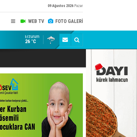
09 Ağustos 2026
Pazar
WEB TV
FOTO GALERİ
Erzurum
Erzurum'da yağış uyarısı
26 °C