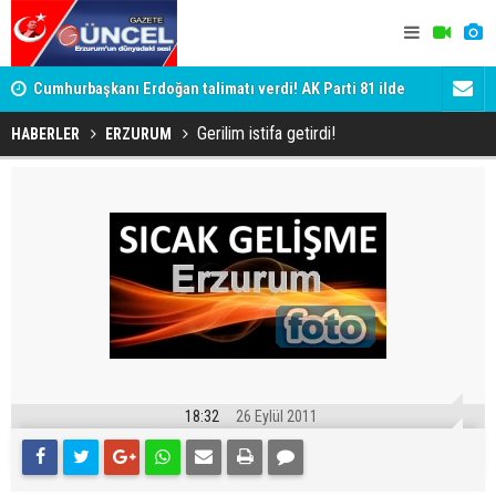
Cumhurbaşkanı Erdoğan talimatı verdi! AK Parti 81 ilde
Genç dadaş
sahaya iniyor
Gerilim istifa getirdi!
HABERLER
ERZURUM
18:32
26 Eylül 2011