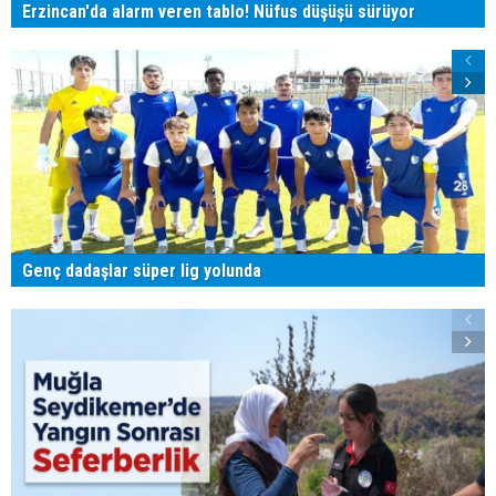
Erzincan'da alarm veren tablo! Nüfus düşüşü sürüyor
Genç dadaşlar süper lig yolunda