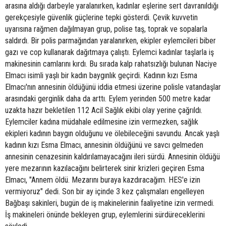
arasına aldığı darbeyle yaralanırken, kadınlar eşlerine sert davranıldığı
gerekçesiyle güvenlik güçlerine tepki gösterdi. Çevik kuvvetin
uyarısına rağmen dağılmayan grup, polise taş, toprak ve sopalarla
saldırdı. Bir polis parmağından yaralanırken, ekipler eylemcileri biber
gazı ve cop kullanarak dağıtmaya çalıştı. Eylemci kadınlar taşlarla iş
makinesinin camlarını kırdı. Bu sırada kalp rahatsızlığı bulunan Naciye
Elmacı isimli yaşlı bir kadın baygınlık geçirdi. Kadının kızı Esma
Elmacı'nın annesinin öldüğünü iddia etmesi üzerine polisle vatandaşlar
arasındaki gerginlik daha da arttı. Eylem yerinden 500 metre kadar
uzakta hazır bekletilen 112 Acil Sağlık ekibi olay yerine çağrıldı.
Eylemciler kadına müdahale edilmesine izin vermezken, sağlık
ekipleri kadının baygın olduğunu ve ölebileceğini savundu. Ancak yaşlı
kadının kızı Esma Elmacı, annesinin öldüğünü ve savcı gelmeden
annesinin cenazesinin kaldırılamayacağını ileri sürdü. Annesinin öldüğü
yere mezarının kazılacağını belirterek sinir krizleri geçiren Esma
Elmacı, "Annem öldü. Mezarını buraya kazdıracağım. HES'e izin
vermiyoruz" dedi. Son bir ay içinde 3 kez çalışmaları engelleyen
Bağbaşı sakinleri, bugün de iş makinelerinin faaliyetine izin vermedi.
İş makineleri önünde bekleyen grup, eylemlerini sürdüreceklerini