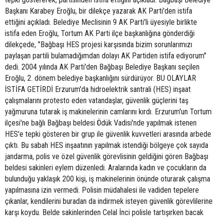
Başkanı Karabey Eroğlu, bir dilekçe yazarak AK Parti'den istifa
ettiğini açıkladı. Belediye Meclisinin 9 AK Parti'li üyesiyle birlikte
istifa eden Eroğlu, Tortum AK Parti ilçe başkanlığına gönderdiği
dilekçede, "Bağbaşı HES projesi karşısında bizim sorunlarımızı
paylaşan partili bulamadığımdan dolayı AK Partiden istifa ediyorum"
dedi. 2004 yılında AK Parti'den Bağbaşı Belediye Başkanı seçilen
Eroğlu, 2. dönem belediye başkanlığını sürdürüyor. BU OLAYLAR
İSTİFA GETİRDİ Erzurum'da hidroelektrik santrali (HES) inşaat
çalışmalarını protesto eden vatandaşlar, güvenlik güçlerini taş
yağmuruna tutarak iş makinelerinin camlarını kırdı. Erzurum'un Tortum
ilçesi'ne bağlı Bağbaşı beldesi Ödük Vadisi'nde yapılmak istenen
HES'e tepki gösteren bir grup ile güvenlik kuvvetleri arasında arbede
çıktı. Bu sabah HES inşaatının yapılmak istendiği bölgeye çok sayıda
jandarma, polis ve özel güvenlik görevlisinin geldiğini gören Bağbaşı
beldesi sakinleri eylem düzenledi. Aralarında kadın ve çocukların da
bulunduğu yaklaşık 200 kişi, iş makinelerinin önünde oturarak çalışma
yapılmasına izin vermedi. Polisin müdahalesi ile vadiden tepelere
çıkanlar, kendilerini buradan da indirmek isteyen güvenlik görevlilerine
karşı koydu. Belde sakinlerinden Celal İnci polisle tartışırken bacak