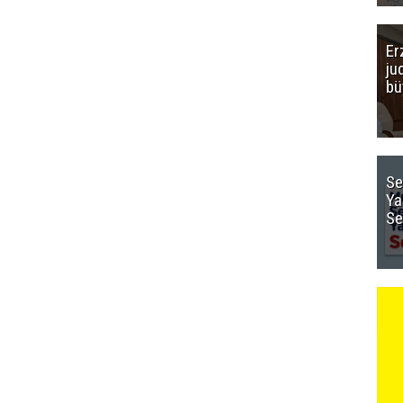
Er
ju
bü
Se
Ya
Se