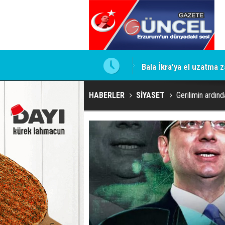
 İddiaları Gündemde
Bala İkra'ya el uzatma z
HABERLER
SİYASET
Gerilimin ardın