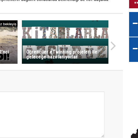
2’nci
Öğrenciler eTwinning projeleri ile
geleceğe hazırlanıyorlar