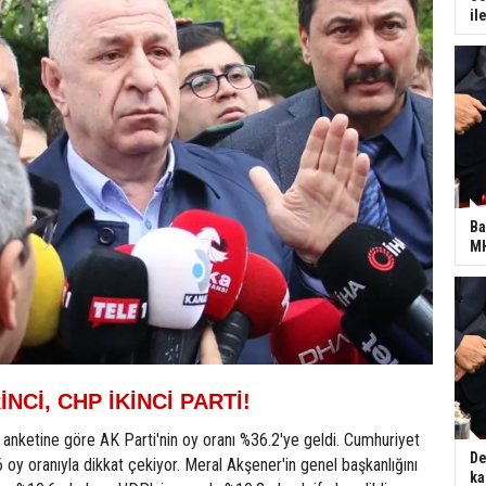
il
Ba
MH
İNCİ, CHP İKİNCİ PARTİ!
 anketine göre AK Parti'nin oy oranı %36.2'ye geldi. Cumhuriyet
De
6 oy oranıyla dikkat çekiyor. Meral Akşener'in genel başkanlığını
ka