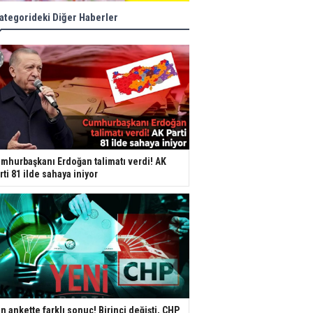
ategorideki Diğer Haberler
mhurbaşkanı Erdoğan talimatı verdi! AK
rti 81 ilde sahaya iniyor
n ankette farklı sonuç! Birinci değişti, CHP