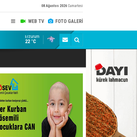
08 Ağustos 2026
Cumartesi
WEB TV
FOTO GALERİ
Erzurum
ADALET BAKANI AKIN GÜRLEK'E AÇIK İHBAR! BAKIRC
22 °C