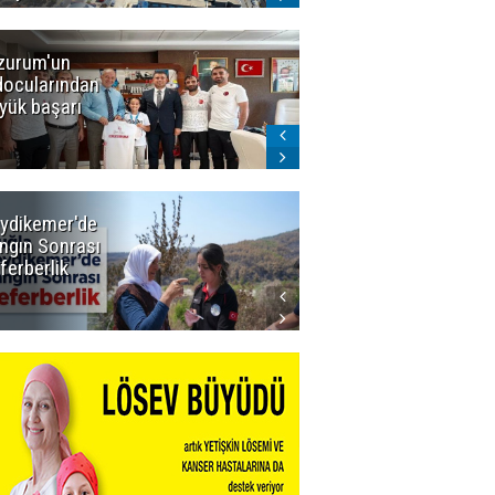
zurum'un
Amar süper
docularından
ligi seviyor!
yük başarı
ydikemer'de
Muğla
ngın Sonrası
Büyükşehir
ferberlik
Tüm
İmkânlarıyla
Yangın
Sahasında