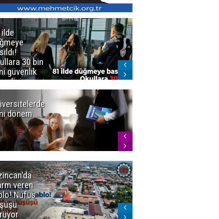
 ilde
Erzurum'da
üğmeye
Kürekle
sıldı!
işlenen
ullara 30 bin
vahşette karar
ni güvenlik
kesinleşti!
revlisi
Yargıtay
cezaları onadı
iversitelerde
Başkan
ni dönem
Sekmen'den
Tercih
Döneminde
Erzurum
Vurgusu
zincan'da
Meteoroloji
arm veren
uyardı!
blo! Nüfus
Doğu'ya yaz
şüşü
gelmeyecek
rüyor