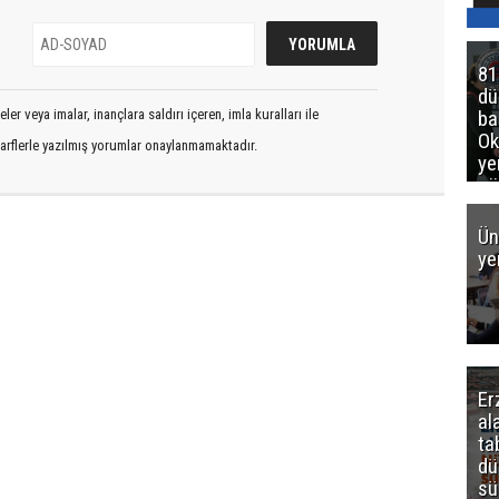
81
d
ba
er veya imalar, inançlara saldırı içeren, imla kuralları ile
Ok
arflerle yazılmış yorumlar onaylanmamaktadır.
ye
gö
Ün
ye
Er
al
ta
dü
sü