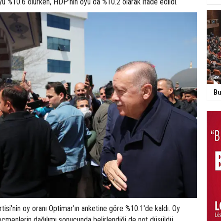
 oyu %10.6 olurken, HDP'nin oyu da %10.2 olarak ifade edildi.
Bu
rtisi'nin oy oranı Optimar'ın anketine göre %10.1'de kaldı. Oy
seçmenlerin dağılımı sonucunda belirlendiği de not düşüldü.