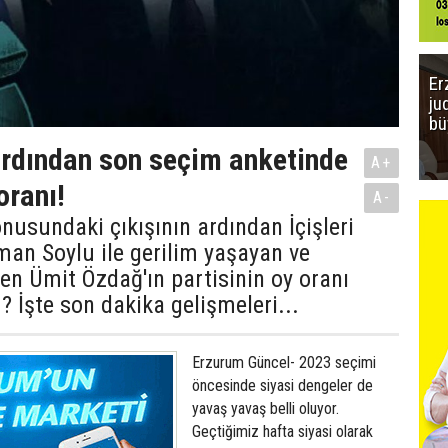
Er
ju
bü
ardından son seçim anketinde
A+
oranı!
A-
usundaki çıkışının ardından İçişleri
an Soylu ile gerilim yaşayan ve
en Ümit Özdağ'ın partisinin oy oranı
? İşte son dakika gelişmeleri...
Erzurum Güncel- 2023 seçimi
öncesinde siyasi dengeler de
yavaş yavaş belli oluyor.
Geçtiğimiz hafta siyasi olarak