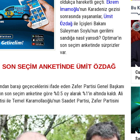
oldukça hareketli geçti.
Ekrem
Bu K
İmamoğlu
'nun Karadeniz gezisi
sonrasında yaşananlar,
Ümit
Özdağ
ile İçişleri Bakanı
Süleyman Soylu'nun gerilimi
sandığa nasıl yansıdı? Optimar'ın
son seçim anketinde sürprizler
var.
: SON SEÇİM ANKETİNDE ÜMİT ÖZDAĞ
Cu
Pa
dan barajı geçeceklerini ifade eden Zafer Partisi Genel Başkanı
n son seçim anketine göre %0.5 oy alarak %1'in altında kaldı. Ali
si ile Temel Karamollaoğlu'nun Saadet Partisi, Zafer Partisini
So