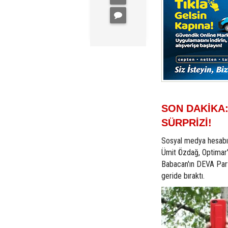
SON DAKİKA
SÜRPRİZİ!
Sosyal medya hesabın
Ümit Özdağ, Optimar'ı
Babacan'ın DEVA Parti
geride bıraktı.