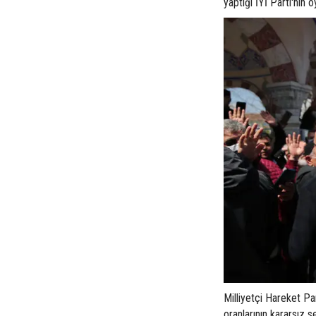
yaptığı İYİ Parti'nin
Milliyetçi Hareket Pa
oranlarının kararsız 