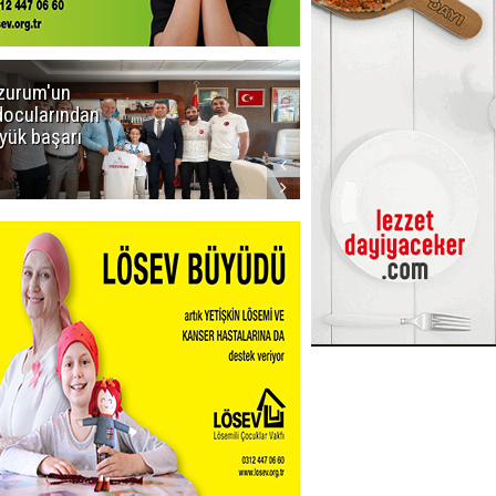
zurum'un
Amar süper
docularından
ligi seviyor!
yük başarı