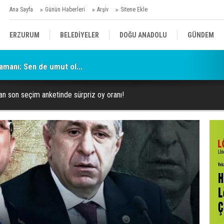
Ana Sayfa
Günün Haberleri
Arşiv
Sitene Ekle
ERZURUM
BELEDİYELER
DOĞU ANADOLU
GÜNDEM
amanı: Sen de umut ol...
SİYASET
AFAD/ SAVAŞ
SPOR
dan son seçim anketinde sürpriz oy oranı!
KÜLTÜR/SANAT//MAĞAZİN
BODRUM