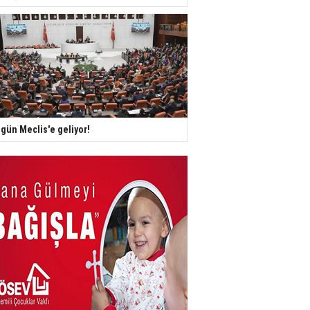
gün Meclis'e geliyor!