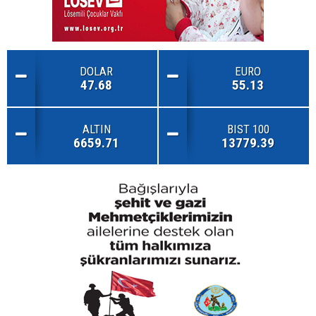
DOLAR
EURO
47.68
55.13
ALTIN
BIST 100
6659.71
13779.39