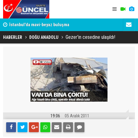
um
İstanbul'da mavi-beyaz buluşma
Erzurumspo
Gezer'in cesedine ulaşıldı!
HABERLER
DOĞU ANADOLU
19:06
05 Aralık 2011