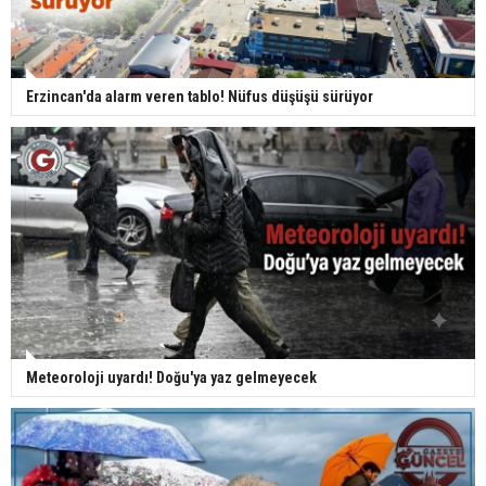
Erzincan'da alarm veren tablo! Nüfus düşüşü sürüyor
Meteoroloji uyardı! Doğu'ya yaz gelmeyecek