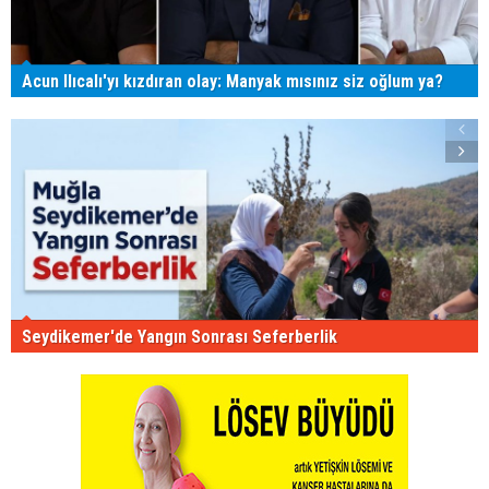
Acun Ilıcalı'yı kızdıran olay: Manyak mısınız siz oğlum ya?
Seydikemer'de Yangın Sonrası Seferberlik