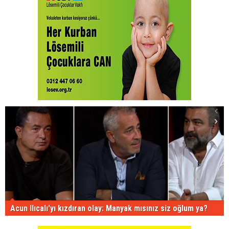
Acun Ilıcalı'yı kızdıran olay: Manyak mısınız siz oğlum ya?