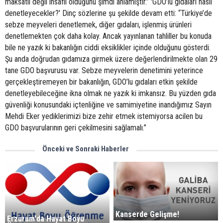
maksatlı değil insaflı olduğunu şimdi anlamıştır.” 'GDO’lu gıdaları nasıl
denetleyecekler?' Dinç sözlerine şu şekilde devam etti: “Türkiye’de
sebze meyveleri denetlemek, diğer gıdaları, işlenmiş ürünleri
denetlemekten çok daha kolay. Ancak yayınlanan tahliller bu konuda
bile ne yazık ki bakanlığın ciddi eksiklikler içinde olduğunu gösterdi.
Şu anda doğrudan gıdamıza girmek üzere değerlendirilmekte olan 29
tane GDO başvurusu var. Sebze meyvelerin denetimini yeterince
gerçekleştiremeyen bir bakanlığın, GDO’lu gıdaları etkin şekilde
denetleyebileceğine ikna olmak ne yazık ki imkansız. Bu yüzden gıda
güvenliği konusundaki içtenliğine ve samimiyetine inandığımız Sayın
Mehdi Eker yediklerimizi bize zehir etmek istemiyorsa acilen bu
GDO başvurularının geri çekilmesini sağlamalı.”
Önceki ve Sonraki Haberler
Kanserde Gelişme!
Erzurum'da Hayat Boyu