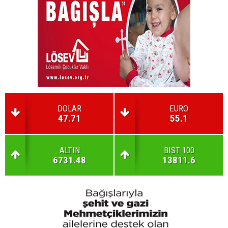
DOLAR
EURO
47.71
55.1
ALTIN
BIST 100
6731.48
13811.6