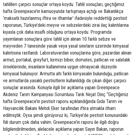
tahlilleri çarpıcı sonuçlar ortaya koydu. Tahlil sonuçları, geçtiğimiz
hafta Greenpeace’in kamuoyunda tartışmaya açtığı ve Bakanlıkça
‘maksatlı hazırlanmış iftira ve ithamlar’ ifadesiyle reddettiği pestisit
raporunun, Türkiye’deki meyve ve sebzelerdeki zirai ilaç kalıntılarına
kıyasla çok daha insaflı olduğunu ortaya koydu. Programda
yayımlanan sonuçlara göre tahlil için alınan 10 farklı sebze ve
meyveden 7 tanesinde yasak veya yasal sınırların üzerinde kimyasal
kalıntısına rastlandı. Laboratuvardan sonuçlarına göre, pazardan alınan
armut, portakal, greyfurt, kırmızı biber, domates, patlıcan ve salatalık
örneklerinde, insanların kullanımına uygun olmayacak düzeyde
kimyasal bulunuyor. Armutta altı farklı kimyasalın bulunduğu, patlıcan
ve armutlarda yasaklı pestisitlerin kullanıldığı da çıkan diğer çarpıcı
sonuçlar arasında. Konuyla ilgili bir açıklama yapan Greenpeace
Akdeniz Tarım Kampanyası Sorumlusu Tarık Nejat Dinç “Geçtiğimiz
hafta Greenpeace’in pestisit raporu açıklandığında Gıda Tarım ve
Hayvancılık Bakanı Mehdi Eker tarafından iftira atmakla itham
edilmiştik. Oysa şimdi görüyoruz ki, Türkiye’de pestisit konusundaki
fiili durum çok daha vahim. Greenpeace’in raporu ile ilgili doğru
bilgilendirilmeden, alelacele açıklama yapan Sayın Bakan, raporun