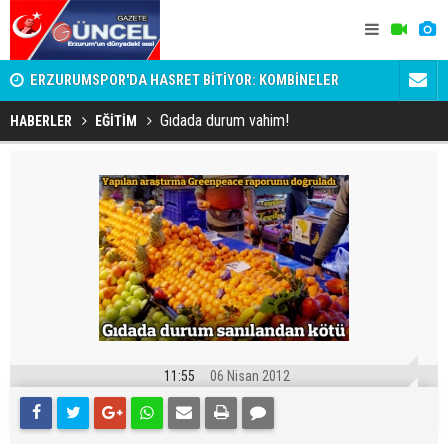
ERZURUMSPOR'DA HASRET BİTİYOR: KOMBİNELER
TBMM’de tar
SATIŞA ÇIKIYOR!
netleşti
Gıdada durum vahim!
HABERLER
EĞİTİM
11:55
06 Nisan 2012