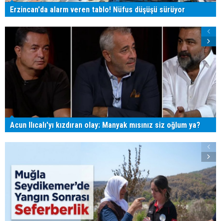
Erzincan'da alarm veren tablo! Nüfus düşüşü sürüyor
Acun Ilıcalı'yı kızdıran olay: Manyak mısınız siz oğlum ya?