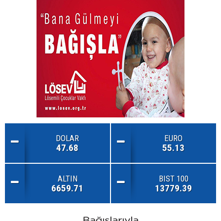
DOLAR
EURO
47.68
55.13
ALTIN
BIST 100
6659.71
13779.39