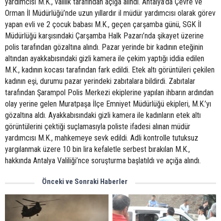
yardımcısı M.K., valilik tarafından açığa alındı. Antalya’da Çevre ve
Orman İl Müdürlüğü’nde uzun yıllardır il müdür yardımcısı olarak görev
yapan evli ve 2 çocuk babası M.K., geçen çarşamba günü, SGK İl
Müdürlüğü karşısındaki Çarşamba Halk Pazarı’nda şikayet üzerine
polis tarafından gözaltına alındı. Pazar yerinde bir kadının eteğinin
altından ayakkabısındaki gizli kamera ile çekim yaptığı iddia edilen
M.K., kadının kocası tarafından fark edildi. Etek altı görüntüleri çekilen
kadının eşi, durumu pazar yerindeki zabıtalara bildirdi. Zabıtalar
tarafından Şarampol Polis Merkezi ekiplerine yapılan ihbarın ardından
olay yerine gelen Muratpaşa İlçe Emniyet Müdürlüğü ekipleri, M.K.’yı
gözaltına aldı. Ayakkabısındaki gizli kamera ile kadınların etek altı
görüntülerini çektiği suçlamasıyla poliste ifadesi alınan müdür
yardımcısı M.K., mahkemeye sevk edildi. Adli kontrolle tutuksuz
yargılanmak üzere 10 bin lira kefaletle serbest bırakılan M.K.,
hakkında Antalya Valiliği’nce soruşturma başlatıldı ve açığa alındı.
Önceki ve Sonraki Haberler