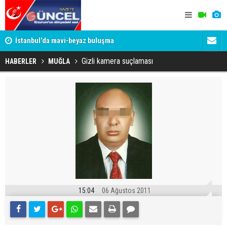
um
İstanbul'da mavi-beyaz buluşma
Erzurumspo
Gizli kamera suçlaması
HABERLER
MUĞLA
15:04
06 Ağustos 2011