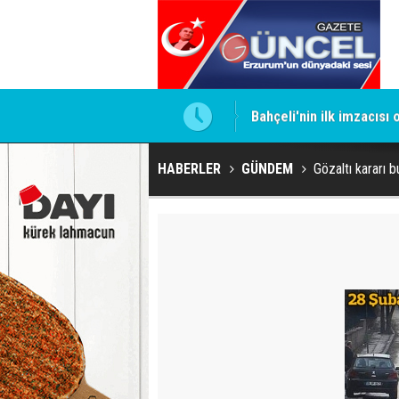
ntrol altında
Bahçeli'nin ilk imzacısı
HABERLER
GÜNDEM
Gözaltı kararı b