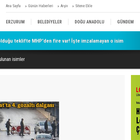
Ana Sayfa
Günün Haberleri
Arşiv
Sitene Ekle
ERZURUM
BELEDİYELER
DOĞU ANADOLU
GÜNDEM
 olduğu teklifte MHP'den fire var! İşte imzalamayan o isim
SİYASET
AFAD/ SAVAŞ
SPOR
ulunan isimler
KÜLTÜR/SANAT//MAĞAZİN
BODRUM