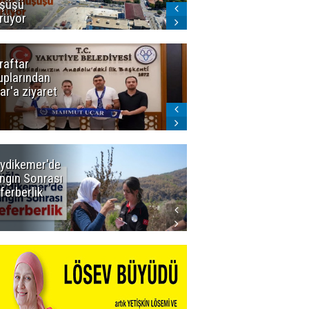
şüşü
gelmeyecek
rüyor
raftar
Ligde yeni
uplarından
sezon
ar'a ziyaret
başlıyor! İlk
düdük Bolu'da
çalacak
ydikemer'de
Muğla
ngın Sonrası
Büyükşehir
ferberlik
Tüm
İmkânlarıyla
Yangın
Sahasında