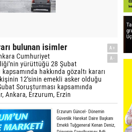
Ta
gr
Uç
rarı bulunan isimler
A+
Ankara Cumhuriyet
A-
liği'nin yürüttüğü 28 Şubat
 kapsamında hakkında gözaltı kararı
 kişinin 12'sinin emekli asker olduğu
28 Şubat Soruşturması kapsamında
ir, Ankara, Erzurum, Erzin
Erzurum Güncel- Dönemin
Güvenlik Harekat Daire Başkanı
Emekli Tuğgeneral Kenan Deniz,
Dönemin Genelkurmay Adli