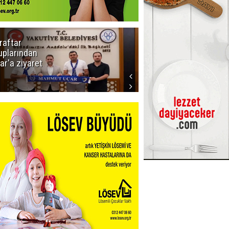
raftar
Ligde yeni
uplarından
sezon
ar'a ziyaret
başlıyor! İlk
düdük Bolu'da
çalacak