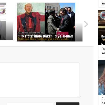
va
TRT dizisinde Bakanı ti'ye aldılar!
Es
'A
Gü
de