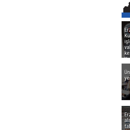
Er
Kü
iş
va
ke
Ya
ce
Ün
ye
Er
al
ta