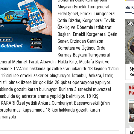
Müşaviri Emekli Tümgeneral
Bu K
Erdal Şenel, Emekli Tümgeneral
Çetin Dizdar, Korgeneral Tevfik
Özkılıç ve Dönemin İstihbarat
Başkanı Emekli Korgeneral Çetin
Saner, Erzincan Garnizon
Komutanı ve Üçüncü Ordu
Kurmay Başkanı Tümgeneral
neral Mehmet Faruk Alpaydın, Hakkı Kılıç, Mustafa Bıyık ve
çesinde T.V.A.'nın hakkında gözaltı kararı çıkarıldı. 18 kişiden 12'sini
Si
Re
12'sini ise emekli askerler oluşturuyor. İstanbul, Ankara, İzmir,
iz'li olmak üzere bir çok ilde 28 Şubat operasyonu yapılıyor.
hakkında gözaltı kararı bulunuyor. Bunların 3 tanesini muvazzaf
anbul'da üç adreste arama yapıldığı belirtiliyor. 18 KİŞİ
RARI Özel yetkili Ankara Cumhuriyet Başsavcıvekilliği'nin
oruşturması kapsamında 18 kişi hakkında gözaltı kararı
.Samanyolu
AC