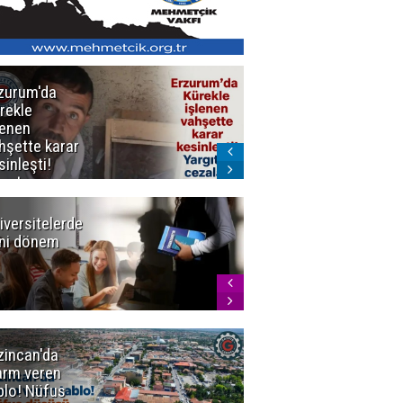
zurum'da
Erzurum dâhil
rekle
Çok Sayıda
lenen
İlde
hşette karar
Uyuşturucuya
sinleşti!
Darbe
rgıtay
zaları onadı
iversitelerde
Başkan
ni dönem
Sekmen'den
Tercih
Döneminde
Erzurum
Vurgusu
zincan'da
Meteoroloji
arm veren
uyardı!
blo! Nüfus
Doğu'ya yaz