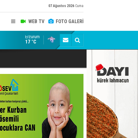
07 Ağustos 2026
Cuma
WEB TV
FOTO GALERİ
Erzurum
Siyaset-Sermaye Çizgisinde Haklılığın Resmi: Selami Al
17 °C