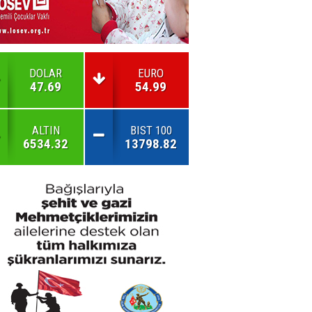
DOLAR
EURO
47.69
54.99
ALTIN
BIST 100
6534.32
13798.82