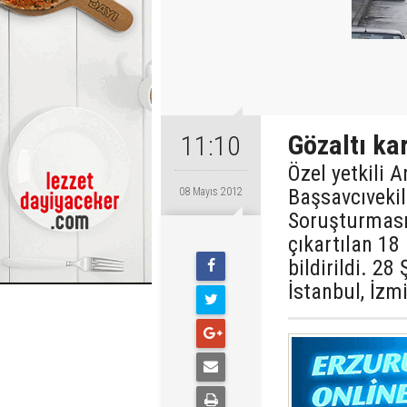
Gözaltı ka
11:10
Özel yetkili 
Başsavcıvekil
08 Mayıs 2012
Soruşturması
çıkartılan 18
bildirildi. 
İstanbul, İzm