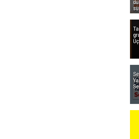
dü
sü
Ta
gr
Uç
Se
Ya
Se