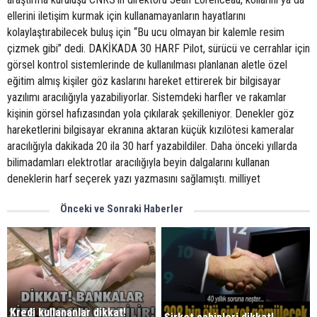
ellerini iletişim kurmak için kullanamayanların hayatlarını
kolaylaştırabilecek buluş için “Bu ucu olmayan bir kalemle resim
çizmek gibi” dedi. DAKİKADA 30 HARF Pilot, sürücü ve cerrahlar için
görsel kontrol sistemlerinde de kullanılması planlanan aletle özel
eğitim almış kişiler göz kaslarını hareket ettirerek bir bilgisayar
yazılımı aracılığıyla yazabiliyorlar. Sistemdeki harfler ve rakamlar
kişinin görsel hafızasından yola çıkılarak şekilleniyor. Denekler göz
hareketlerini bilgisayar ekranına aktaran küçük kızılötesi kameralar
aracılığıyla dakikada 20 ila 30 harf yazabildiler. Daha önceki yıllarda
bilimadamları elektrotlar aracılığıyla beyin dalgalarını kullanan
deneklerin harf seçerek yazı yazmasını sağlamıştı. milliyet
Önceki ve Sonraki Haberler
Kredi kullananlar dikkat!