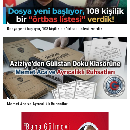
Dosya yeni başlıyor, 108 kişilik bir 'örtbas listesi' verdik!
Memet Aca ve Ayrıcalıklı Ruhsatlar