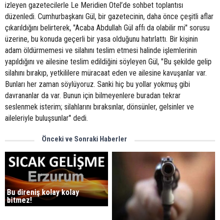
izleyen gazetecilerle Le Meridien Otel’de sohbet toplantısı
düzenledi. Cumhurbaşkanı Gül, bir gazetecinin, daha önce çeşitli aflar
çıkarıldığını belirterek, "Acaba Abdullah Gül affı da olabilir mi" sorusu
üzerine, bu konuda geçerli bir yasa olduğunu hatırlattı. Bir kişinin
adam öldürmemesi ve silahını teslim etmesi halinde işlemlerinin
yapıldığını ve ailesine teslim edildiğini söyleyen Gül, "Bu şekilde gelip
silahını bırakıp, yetkililere müracaat eden ve ailesine kavuşanlar var.
Bunları her zaman söylüyoruz. Sanki hiç bu yollar yokmuş gibi
davrananlar da var. Bunun için bilmeyenlere buradan tekrar
seslenmek isterim; silahlarını bıraksınlar, dönsünler, gelsinler ve
aileleriyle buluşsunlar" dedi.
Önceki ve Sonraki Haberler
Bu direniş kolay kolay
bitmez!