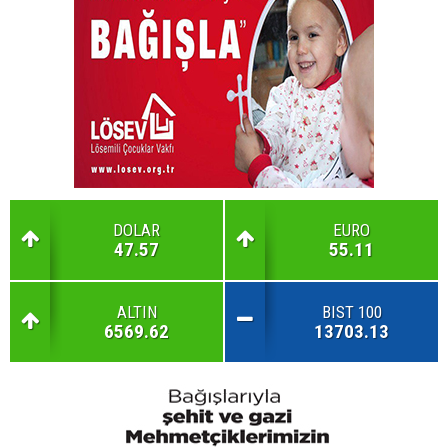
DOLAR
EURO
47.57
55.11
ALTIN
BIST 100
6569.62
13703.13