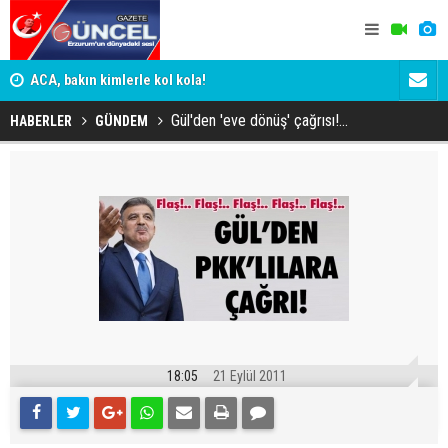
n
ACA, bakın kimlerle kol kola!
Erzurumspo
Gül'den 'eve dönüş' çağrısı!...
HABERLER
GÜNDEM
18:05
21 Eylül 2011