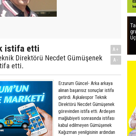
Ta
gr
Uç
istifa etti
A+
eknik Direktörü Necdet Gümüşenek
A-
ifa etti.
Erzurum Güncel- Arka arkaya
alınan başarısız sonuçlar istifa
getirdi. Aşkalespor Teknik
Direktörü Necdet Gümüşenek
görevinden istifa etti. Ardeşen
mağlubiyeti sonrasında istifası
kabul edilmeyen Gümüşenek
Kağızman yenilgisinin ardından