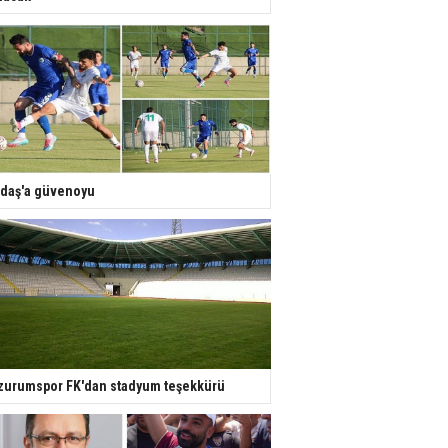
daş'a güvenoyu
zurumspor FK'dan stadyum teşekkürü