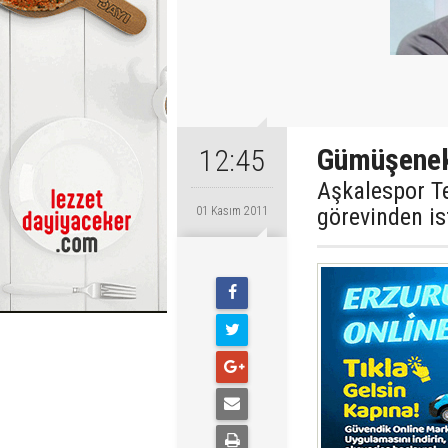
Gümüşenek 
12:45
Aşkalespor T
görevinden ist
01 Kasım 2011