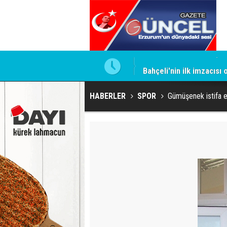
ntrol altında
Bahçeli'nin ilk imzacısı
HABERLER
SPOR
Gümüşenek istifa e