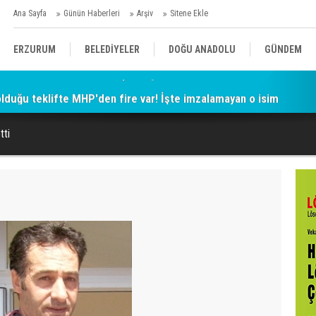
Ana Sayfa
Günün Haberleri
Arşiv
Sitene Ekle
ERZURUM
BELEDİYELER
DOĞU ANADOLU
GÜNDEM
 olduğu teklifte MHP'den fire var! İşte imzalamayan o isim
SİYASET
AFAD/ SAVAŞ
SPOR
tti
KÜLTÜR/SANAT//MAĞAZİN
BODRUM