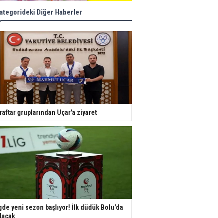
ategorideki Diğer Haberler
raftar gruplarından Uçar'a ziyaret
gde yeni sezon başlıyor! İlk düdük Bolu'da
lacak