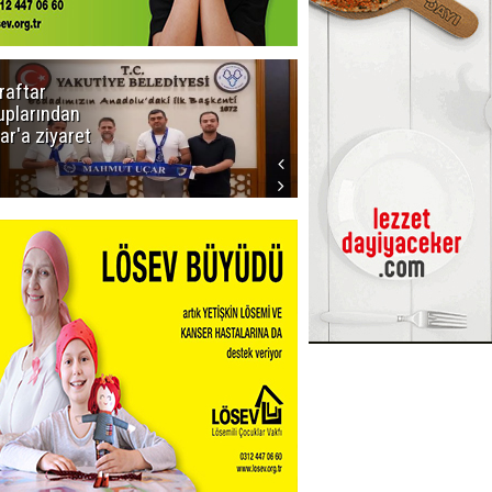
raftar
Ligde yeni
uplarından
sezon
ar'a ziyaret
başlıyor! İlk
düdük Bolu'da
çalacak