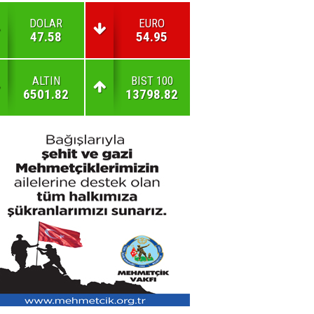
DOLAR
EURO
47.58
54.95
ALTIN
BIST 100
6501.82
13798.82