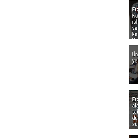
Er
Kü
iş
va
ke
Ya
ce
Ün
ye
Er
al
ta
dü
sü