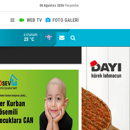
06 Ağustos 2026
Perşembe
WEB TV
FOTO GALERİ
Erzurum
Siyaset-Sermaye Çizgisinde Haklılığın Resmi: Selami Al
23 °C