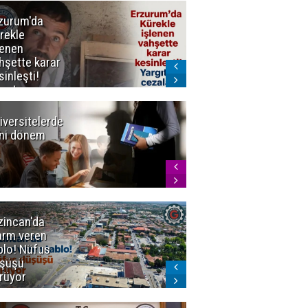
zurum'da
Erzurum dâhil
rekle
Çok Sayıda
lenen
İlde
hşette karar
Uyuşturucuya
sinleşti!
Darbe
rgıtay
zaları onadı
iversitelerde
Başkan
ni dönem
Sekmen'den
Tercih
Döneminde
Erzurum
Vurgusu
zincan'da
Meteoroloji
arm veren
uyardı!
blo! Nüfus
Doğu'ya yaz
şüşü
gelmeyecek
rüyor