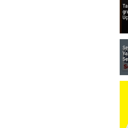
Ta
gr
Uç
Se
Ya
Se