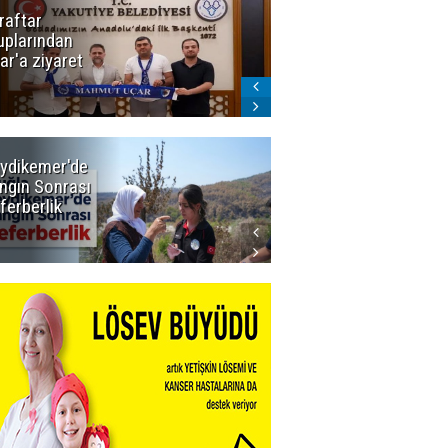
raftar
Ligde yeni
uplarından
sezon
ar'a ziyaret
başlıyor! İlk
düdük Bolu'da
çalacak
ydikemer'de
Muğla
ngın Sonrası
Büyükşehir
ferberlik
Tüm
İmkânlarıyla
Yangın
Sahasında