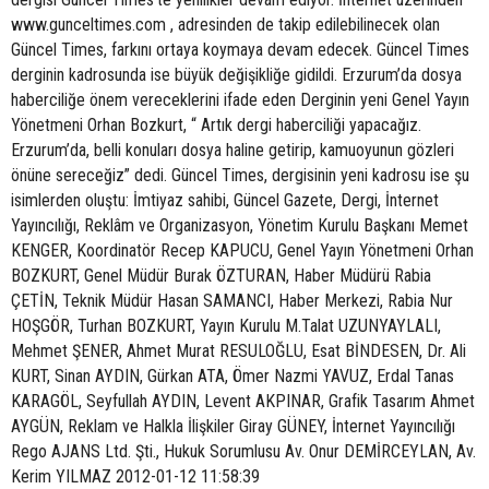
www.gunceltimes.com , adresinden de takip edilebilinecek olan
Güncel Times, farkını ortaya koymaya devam edecek. Güncel Times
derginin kadrosunda ise büyük değişikliğe gidildi. Erzurum’da dosya
haberciliğe önem vereceklerini ifade eden Derginin yeni Genel Yayın
Yönetmeni Orhan Bozkurt, “ Artık dergi haberciliği yapacağız.
Erzurum’da, belli konuları dosya haline getirip, kamuoyunun gözleri
önüne sereceğiz” dedi. Güncel Times, dergisinin yeni kadrosu ise şu
isimlerden oluştu: İmtiyaz sahibi, Güncel Gazete, Dergi, İnternet
Yayıncılığı, Reklâm ve Organizasyon, Yönetim Kurulu Başkanı Memet
KENGER, Koordinatör Recep KAPUCU, Genel Yayın Yönetmeni Orhan
BOZKURT, Genel Müdür Burak ÖZTURAN, Haber Müdürü Rabia
ÇETİN, Teknik Müdür Hasan SAMANCI, Haber Merkezi, Rabia Nur
HOŞGÖR, Turhan BOZKURT, Yayın Kurulu M.Talat UZUNYAYLALI,
Mehmet ŞENER, Ahmet Murat RESULOĞLU, Esat BİNDESEN, Dr. Ali
KURT, Sinan AYDIN, Gürkan ATA, Ömer Nazmi YAVUZ, Erdal Tanas
KARAGÖL, Seyfullah AYDIN, Levent AKPINAR, Grafik Tasarım Ahmet
AYGÜN, Reklam ve Halkla İlişkiler Giray GÜNEY, İnternet Yayıncılığı
Rego AJANS Ltd. Şti., Hukuk Sorumlusu Av. Onur DEMİRCEYLAN, Av.
Kerim YILMAZ 2012-01-12 11:58:39