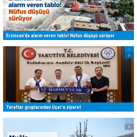
Erzincan'da alarm veren tablo! Nüfus düşüşü sürüyor
Taraftar gruplarından Uçar'a ziyaret