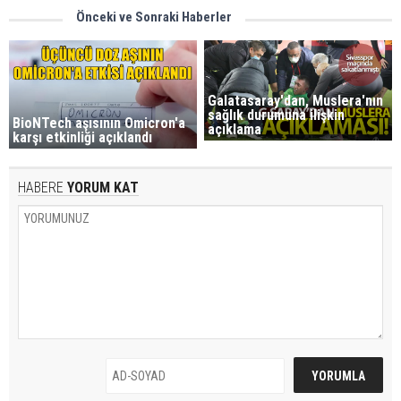
Önceki ve Sonraki Haberler
Galatasaray'dan, Muslera'nın
sağlık durumuna ilişkin
BioNTech aşısının Omicron'a
açıklama
karşı etkinliği açıklandı
HABERE
YORUM KAT