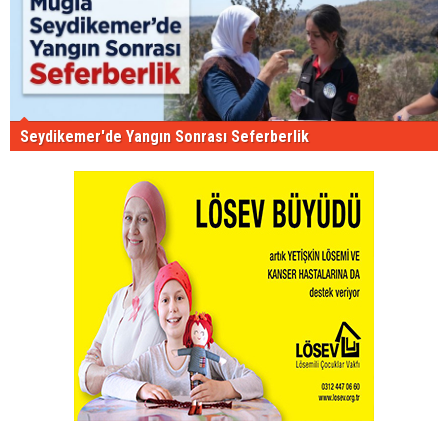
Seydikemer'de Yangın Sonrası Seferberlik