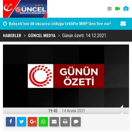
Bahçeli'nin ilk imzacısı olduğu teklifte MHP'den fire var!
Siyaset-Se
İşte imzalamayan o isim
Altınok ve K
Günün özeti: 14.12.2021
HABERLER
GÜNCEL MEDYA
19:43
14 Aralık 2021