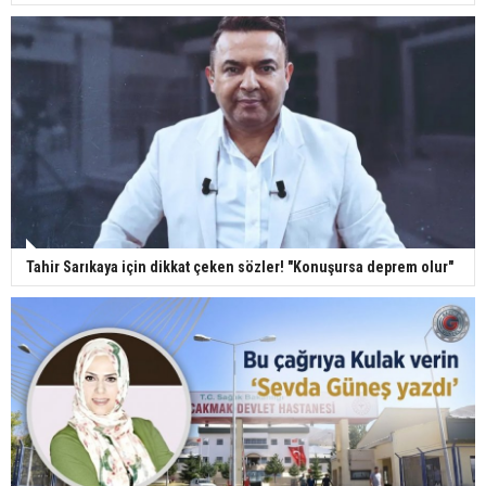
Tahir Sarıkaya için dikkat çeken sözler! "Konuşursa deprem olur"