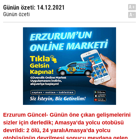
Günün özeti: 14.12.2021
A+
Günün özeti
A-
Erzurum Güncel- Günün öne çıkan gelişmelerini
sizler için derledik; Amasya’da yolcu otobüsü
devrildi: 2 ölü, 24 yaralıAmasya’da yolcu
otobüsünün devrilmesi sonucu meydana gelen