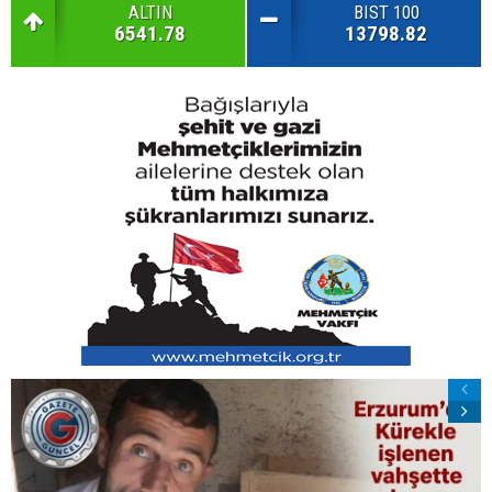
ALTIN
BIST 100
6541.78
13798.82