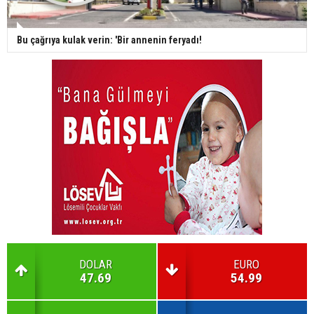
Bu çağrıya kulak verin: 'Bir annenin feryadı!
DOLAR
EURO
47.69
54.99