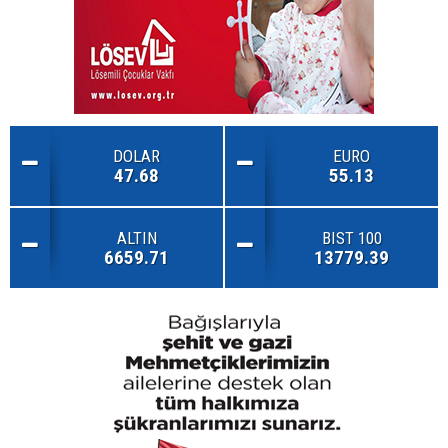
DOLAR
EURO
47.68
55.13
ALTIN
BIST 100
6659.71
13779.39