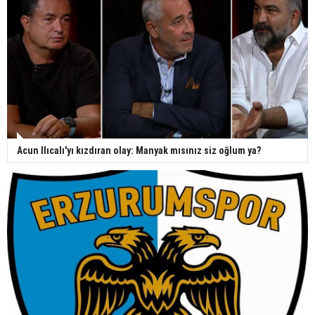
Acun Ilıcalı'yı kızdıran olay: Manyak mısınız siz oğlum ya?