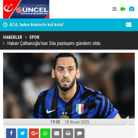
n
ACA, bakın kimlerle kol kola!
Erzurumspo
HABERLER
SPOR
Hakan Çalhanoğlu’nun Sıla paylaşımı gündem oldu
19:00
18 Nisan 2025