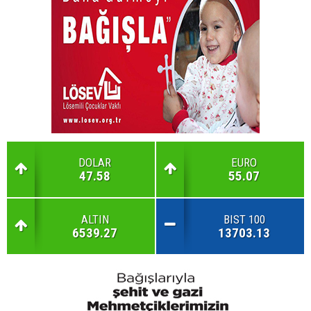
DOLAR
EURO
47.58
55.07
ALTIN
BIST 100
6539.27
13703.13