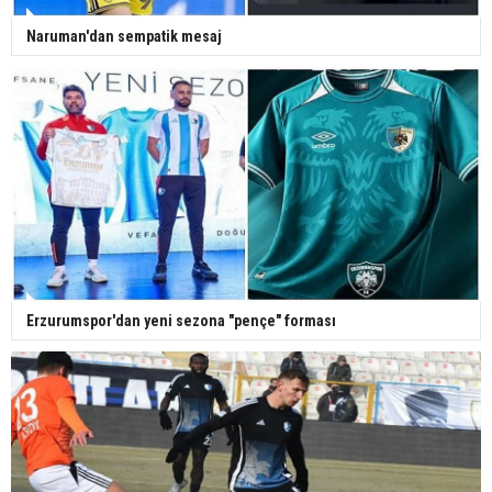
Naruman'dan sempatik mesaj
Erzurumspor'dan yeni sezona "pençe" forması