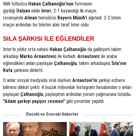
Milli futbolcu
Hakan Çalhanoğlu'nun
formasını
giydiği
İtalyan
ekibi
Inter
, 2-1 kazandığı ilk maçın
rövanşında
Alman
temsilcisi
Bayern Münih'i
ağırladı. 2-2 biten
maçın ardından tur biletini alan taraf Inter oldu.
SILA ŞARKISI İLE EĞLENDİLER
Inter'in yıldız orta sahası
Hakan Çalhanoğlu
da galibiyeti takım
arkadaşı
Marko Arnautovic
ile kutladı.
Arnautovic
ile araba
eğlendikleri anları paylaşan
Çalhanoğlu
, takım arkadaşına
Sıla'nın
Kafa
şarkısını dinletti.
O anlar sosyal medyada viral olurken
Arnautovi'in
şarkıyı ezbere
bilmesi dikkat çekti. 4 buçuk milyonluk Instagram hesabından o anları
paylaşan
Çalhanoğlu
, paylaşımın ardından yorum yağmuruna tutuldu
.
"Adam şarkıyı yaşıyor resmen"
gibi yorumlar yapıldı.
Önceki ve Sonraki Haberler