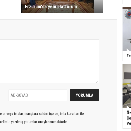
Erzurum'da yeni platforum
Er
Öz
er veya imalar, inançlara saldırı içeren, imla kuralları ile
Ço
arflerle yazılmış yorumlar onaylanmamaktadır.
Ve