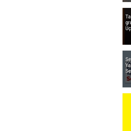
Ta
gr
Uç
Se
Ya
Se