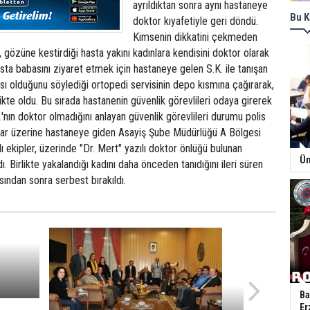
ayrıldıktan sonra aynı hastaneye
Bu K
doktor kıyafetiyle geri döndü.
Kimsenin dikkatini çekmeden
, gözüne kestirdiği hasta yakını kadınlara kendisini doktor olarak
sta babasını ziyaret etmek için hastaneye gelen S.K. ile tanışan
ası olduğunu söylediği ortopedi servisinin depo kısmına çağırarak,
ikte oldu. Bu sırada hastanenin güvenlik görevlileri odaya girerek
A.'nın doktor olmadığını anlayan güvenlik görevlileri durumu polis
İhbar üzerine hastaneye giden Asayiş Şube Müdürlüğü A Bölgesi
ı ekipler, üzerinde "Dr. Mert" yazılı doktor önlüğü bulunan
Ün
dı. Birlikte yakalandığı kadını daha önceden tanıdığını ileri süren
sından sonra serbest bırakıldı.
Ba
Er