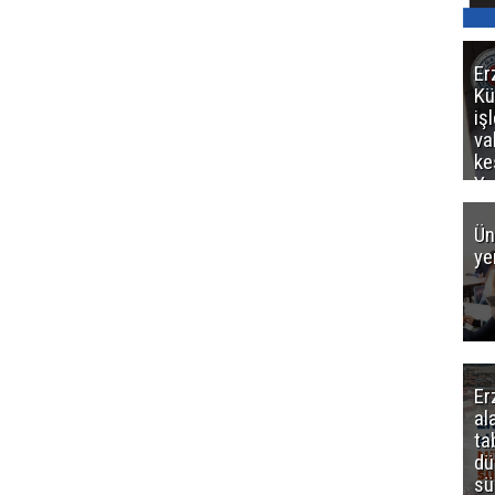
Er
Kü
iş
va
ke
Ya
ce
Ün
ye
Er
al
ta
dü
sü