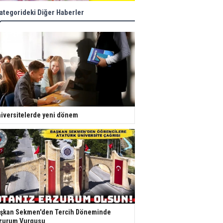
ategorideki Diğer Haberler
iversitelerde yeni dönem
şkan Sekmen'den Tercih Döneminde
zurum Vurgusu