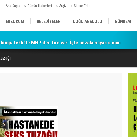
Ana Sayfa
Günün Haberleri
Arşiv
Sitene Ekle
ERZURUM
BELEDİYELER
DOĞU ANADOLU
GÜNDEM
 olduğu teklifte MHP'den fire var! İşte imzalamayan o isim
SİYASET
AFAD/ SAVAŞ
SPOR
tuzağı
KÜLTÜR/SANAT//MAĞAZİN
BODRUM