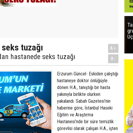
Ta
gr
Uç
 seks tuzağı
A+
dan hastanede seks tuzağı
A-
Erzurum Güncel- Eskiden çalıştığı
hastaneye doktor önlüğüyle
dönen H.A., tanıştığı bir hasta
yakınıyla birlikte olurken
yakalandı. Sabah Gazetesi'nin
haberine göre, İstanbul Haseki
Eğitim ve Araştırma
Hastanesi'nde bir süre temizlik
görevlisi olarak çalışan H.A., işten