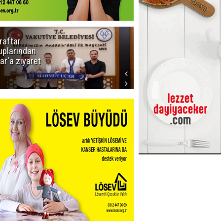
raftar
Ligde yeni
uplarından
sezon
ar'a ziyaret
başlıyor! İlk
düdük Bolu'da
çalacak