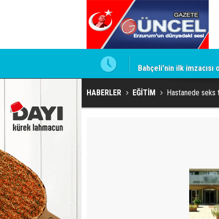
ntrol altında
Bahçeli'nin ilk imzacısı
HABERLER
EĞİTİM
Hastanede seks 