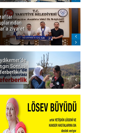
raftar
Ligde yeni
uplarından
sezon
ar'a ziyaret
başlıyor! İlk
düdük Bolu'da
çalacak
ydikemer'de
Muğla
ngın Sonrası
Büyükşehir
ferberlik
Tüm
İmkânlarıyla
Yangın
Sahasında