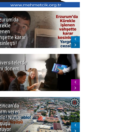
zurum'da
Erzurum dâhil
rekle
Çok Sayıda
lenen
İlde
hşette karar
Uyuşturucuya
sinleşti!
Darbe
rgıtay
zaları onadı
iversitelerde
Başkan
ni dönem
Sekmen'den
Tercih
Döneminde
Erzurum
Vurgusu
zincan'da
Meteoroloji
arm veren
uyardı!
blo! Nüfus
Doğu'ya yaz
şüşü
gelmeyecek
rüyor