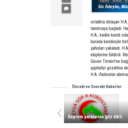
ortalıkta dolaşan H.A.
tanıtmaya başladı. Ha
H.A., kadını kendi od
burada kendisiyle birl
şahısları yakaladı. H.
ekiplerine bildirdi. 
Güven Timleri'ne bağl
şüpheliyi gözaltına al
H.A. ifadesinin alınma
Önceki ve Sonraki Haberler
Deprem paralarına göz dikti