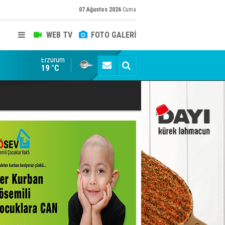
07 Ağustos 2026
Cuma
WEB TV
FOTO GALERİ
Erzurum
Siyaset-Sermaye Çizgisinde Haklılığın Resmi: Selami Al
19 °C