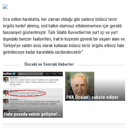
İcra edilen harekatta, her zaman olduğu gibi sadece bölücü terör
örgütü hedef alınmış, sivil halkın olumsuz etkilenmemesi için gerekli
hassasiyet gösterilmiştir. Türk Silahlı Kuvvetleri’nin yurt içi ve yurt
dışındaki benzer faaliyetleri, Irak’ın kuzeyini güvenli bir yaşam alanı ve
Türkiye’ye saldırı üssü olarak kullanan bölücü terör örgütü etkisiz hale
getirilinceye kadar kararlılıkla sürdürülecektir."
Önceki ve Sonraki Haberler
PKK Öcalan’ı sabote ediyor
Hain pusuda vahim gelişme!...