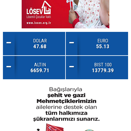
DOLAR
EURO
47.68
55.13
ALTIN
BIST 100
6659.71
13779.39