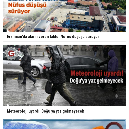
Erzincan'da alarm veren tablo! Nüfus düşüşü sürüyor
Meteoroloji uyardı! Doğu'ya yaz gelmeyecek