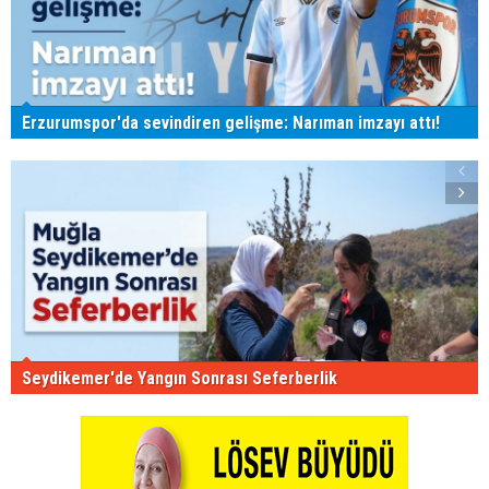
Erzurumspor'da sevindiren gelişme: Narıman imzayı attı!
Seydikemer'de Yangın Sonrası Seferberlik