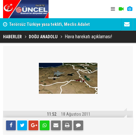
attı!
Terörsüz Türkiye yasa teklifi, Meclis Adalet
ERZURUM’D
Komisyonu'nda kabul edildi
EDİLDİ, ER
Hava harekatı açıklaması!
HABERLER
DOĞU ANADOLU
11:52
18 Ağustos 2011