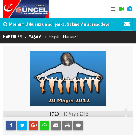
Merhum Uykusuz'un adı parka, Sekmen'in adı caddeye
Konuşanlar'
verildi
Gözaltına a
Hayde, Horona!...
HABERLER
YAŞAM
17:20
18 Mayıs 2012