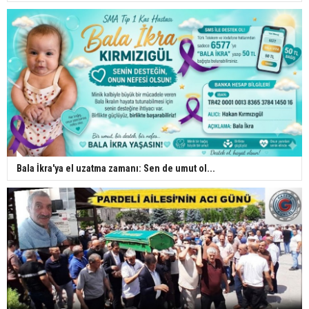
Bala İkra'ya el uzatma zamanı: Sen de umut ol...