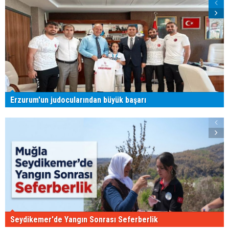
Erzurum'un judocularından büyük başarı
Seydikemer'de Yangın Sonrası Seferberlik