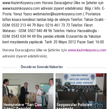
www.KazimKoyuncu.com Horona Duracağımız Ülke ve Şehirler için
www.kazimkoyuncu.com adresini ziyaret edebilirsiniz. Bilgi / İnfo: E-
Posta: Yavuz Yazıcı webmaster@kazimkoyuncu.com ( Postaniza
lütfen kisaca kendinizi tanitan bilgi de ekleyin Telefon: Tahsin Ocaklı -
GSM: 0532 213 44 79 Büro: 0216 461 73 73 Telefon: Fikret
Mataracı - GSM: 0507 940 48 96 Telefon: Hatice Hacısalihoğlu -
GSM: 0543 634 94 49 Öte yandan etkinlik Erzurum'da da Yakutiye
kent meydanında yapılacak. Tarih: 20 Mayıs 2012 Pazar Saat: 16:00
Horona Duracağımız ülke ve Şehirler için
www.kazimkoyuncu.com
adresini ziyaret edebilirsiniz.
Önceki ve Sonraki Haberler
Hemşirelere ''Sarı Çam
Soyguncular Polisten
Fidesi'' Dağıtıldı!
kaçamadı!