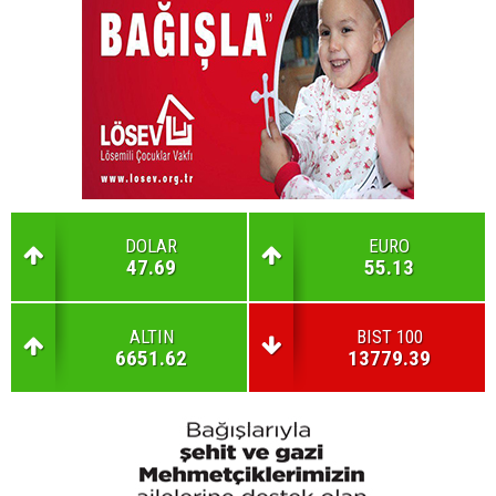
DOLAR
EURO
47.69
55.13
ALTIN
BIST 100
6651.62
13779.39